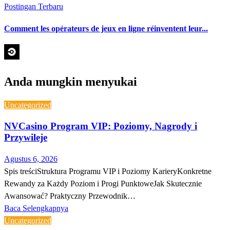
Postingan Terbaru
Comment les opérateurs de jeux en ligne réinventent leur...
Anda mungkin menyukai
Uncategorized
NVCasino Program VIP: Poziomy, Nagrody i
Przywileje
Agustus 6, 2026
Spis treściStruktura Programu VIP i Poziomy KarieryKonkretne
Rewandy za Każdy Poziom i Progi PunktoweJak Skutecznie
Awansować? Praktyczny Przewodnik…
Baca Selengkapnya
Uncategorized