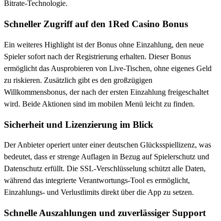
Bitrate‑Technologie.
Schneller Zugriff auf den 1Red Casino Bonus
Ein weiteres Highlight ist der Bonus ohne Einzahlung, den neue
Spieler sofort nach der Registrierung erhalten. Dieser Bonus
ermöglicht das Ausprobieren von Live‑Tischen, ohne eigenes Geld
zu riskieren. Zusätzlich gibt es den großzügigen
Willkommensbonus, der nach der ersten Einzahlung freigeschaltet
wird. Beide Aktionen sind im mobilen Menü leicht zu finden.
Sicherheit und Lizenzierung im Blick
Der Anbieter operiert unter einer deutschen Glücksspiellizenz, was
bedeutet, dass er strenge Auflagen in Bezug auf Spielerschutz und
Datenschutz erfüllt. Die SSL‑Verschlüsselung schützt alle Daten,
während das integrierte Verantwortungs‑Tool es ermöglicht,
Einzahlungs‑ und Verlustlimits direkt über die App zu setzen.
Schnelle Auszahlungen und zuverlässiger Support