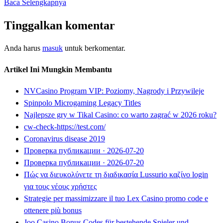
Baca Selengkapnya
Tinggalkan komentar
Anda harus
masuk
untuk berkomentar.
Artikel Ini Mungkin Membantu
NVCasino Program VIP: Poziomy, Nagrody i Przywileje
Spinpolo Microgaming Legacy Titles
Najlepsze gry w Tikal Casino: co warto zagrać w 2026 roku?
cw-check-https://test.com/
Coronavirus disease 2019
Проверка публикации · 2026-07-20
Проверка публикации · 2026-07-20
Πώς να διευκολύνετε τη διαδικασία Lussurio καζίνο login
για τους νέους χρήστες
Strategie per massimizzare il tuo Lex Casino promo code e
ottenere più bonus
Joo Casino Bonus Codes für bestehende Spieler und