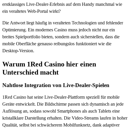
erstklassiges Live‑Dealer‑Erlebnis auf dem Handy manchmal wie
ein veraltetes Web‑Portal wirkt?
Die Antwort liegt häufig in veralteten Technologien und fehlender
Optimierung. Ein modernes Casino muss jedoch nicht nur ein
breites Spielportfolio bieten, sondern auch sicherstellen, dass die
mobile Oberfläche genauso reibungslos funktioniert wie die
Desktop‑Version.
Warum 1Red Casino hier einen
Unterschied macht
Nahtlose Integration von Live‑Dealer‑Spielen
1Red Casino hat seine Live‑Dealer‑Plattform speziell für mobile
Geräte entwickelt. Die Bildschirme passen sich dynamisch an jede
Auflösung an, sodass sowohl Smartphones als auch Tablets eine
kristallklare Darstellung erhalten. Die Video-Streams laufen in hoher
Qualität, selbst bei schwächerem Mobilfunknetz, dank adaptiver