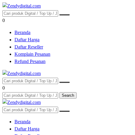
0
Beranda
Daftar Harga
Daftar Reseller
Komplain Pesanan
Refund Pesanan
0
Search
Beranda
Daftar Harga