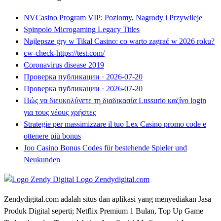
NVCasino Program VIP: Poziomy, Nagrody i Przywileje
Spinpolo Microgaming Legacy Titles
Najlepsze gry w Tikal Casino: co warto zagrać w 2026 roku?
cw-check-https://test.com/
Coronavirus disease 2019
Проверка публикации · 2026-07-20
Проверка публикации · 2026-07-20
Πώς να διευκολύνετε τη διαδικασία Lussurio καζίνο login
για τους νέους χρήστες
Strategie per massimizzare il tuo Lex Casino promo code e
ottenere più bonus
Joo Casino Bonus Codes für bestehende Spieler und
Neukunden
Zendydigital.com adalah situs dan aplikasi yang menyediakan Jasa
Produk Digital seperti; Netflix Premium 1 Bulan, Top Up Game