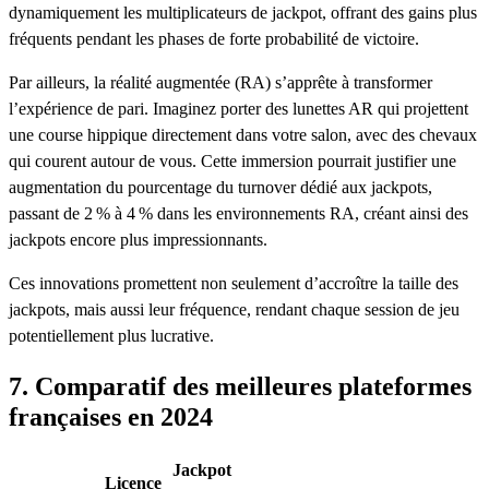
dynamiquement les multiplicateurs de jackpot, offrant des gains plus
fréquents pendant les phases de forte probabilité de victoire.
Par ailleurs, la réalité augmentée (RA) s’apprête à transformer
l’expérience de pari. Imaginez porter des lunettes AR qui projettent
une course hippique directement dans votre salon, avec des chevaux
qui courent autour de vous. Cette immersion pourrait justifier une
augmentation du pourcentage du turnover dédié aux jackpots,
passant de 2 % à 4 % dans les environnements RA, créant ainsi des
jackpots encore plus impressionnants.
Ces innovations promettent non seulement d’accroître la taille des
jackpots, mais aussi leur fréquence, rendant chaque session de jeu
potentiellement plus lucrative.
7. Comparatif des meilleures plateformes
françaises en 2024
Jackpot
Licence