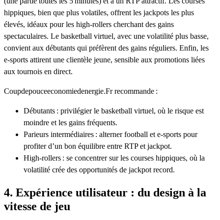
(une partie toutes les 5 minutes) et à un RTP attractif. Les courses
hippiques, bien que plus volatiles, offrent les jackpots les plus
élevés, idéaux pour les high‑rollers cherchant des gains
spectaculaires. Le basketball virtuel, avec une volatilité plus basse,
convient aux débutants qui préfèrent des gains réguliers. Enfin, les
e‑sports attirent une clientèle jeune, sensible aux promotions liées
aux tournois en direct.
Coupdepouceeconomiedenergie.Fr recommande :
Débutants : privilégier le basketball virtuel, où le risque est
moindre et les gains fréquents.
Parieurs intermédiaires : alterner football et e‑sports pour
profiter d’un bon équilibre entre RTP et jackpot.
High‑rollers : se concentrer sur les courses hippiques, où la
volatilité crée des opportunités de jackpot record.
4. Expérience utilisateur : du design à la
vitesse de jeu