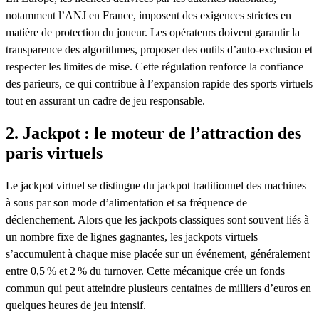
notamment l’ANJ en France, imposent des exigences strictes en
matière de protection du joueur. Les opérateurs doivent garantir la
transparence des algorithmes, proposer des outils d’auto‑exclusion et
respecter les limites de mise. Cette régulation renforce la confiance
des parieurs, ce qui contribue à l’expansion rapide des sports virtuels
tout en assurant un cadre de jeu responsable.
2. Jackpot : le moteur de l’attraction des
paris virtuels
Le jackpot virtuel se distingue du jackpot traditionnel des machines
à sous par son mode d’alimentation et sa fréquence de
déclenchement. Alors que les jackpots classiques sont souvent liés à
un nombre fixe de lignes gagnantes, les jackpots virtuels
s’accumulent à chaque mise placée sur un événement, généralement
entre 0,5 % et 2 % du turnover. Cette mécanique crée un fonds
commun qui peut atteindre plusieurs centaines de milliers d’euros en
quelques heures de jeu intensif.