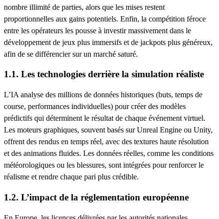
nombre illimité de parties, alors que les mises restent
proportionnelles aux gains potentiels. Enfin, la compétition féroce
entre les opérateurs les pousse à investir massivement dans le
développement de jeux plus immersifs et de jackpots plus généreux,
afin de se différencier sur un marché saturé.
1.1. Les technologies derrière la simulation réaliste
L’IA analyse des millions de données historiques (buts, temps de
course, performances individuelles) pour créer des modèles
prédictifs qui déterminent le résultat de chaque événement virtuel.
Les moteurs graphiques, souvent basés sur Unreal Engine ou Unity,
offrent des rendus en temps réel, avec des textures haute résolution
et des animations fluides. Les données réelles, comme les conditions
météorologiques ou les blessures, sont intégrées pour renforcer le
réalisme et rendre chaque pari plus crédible.
1.2. L’impact de la réglementation européenne
En Europe, les licences délivrées par les autorités nationales,