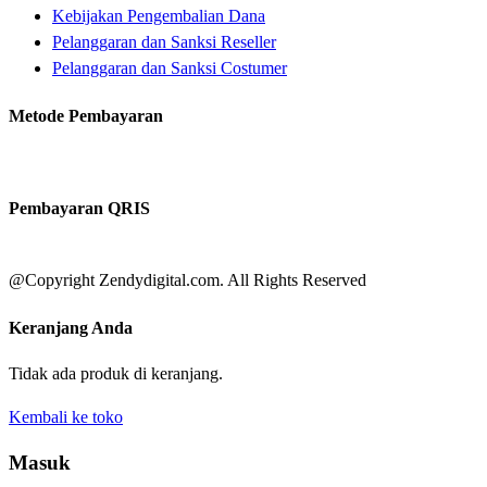
Kebijakan Pengembalian Dana
Pelanggaran dan Sanksi Reseller
Pelanggaran dan Sanksi Costumer
Metode Pembayaran
Pembayaran QRIS
@Copyright Zendydigital.com. All Rights Reserved
Keranjang Anda
Tidak ada produk di keranjang.
Kembali ke toko
Masuk