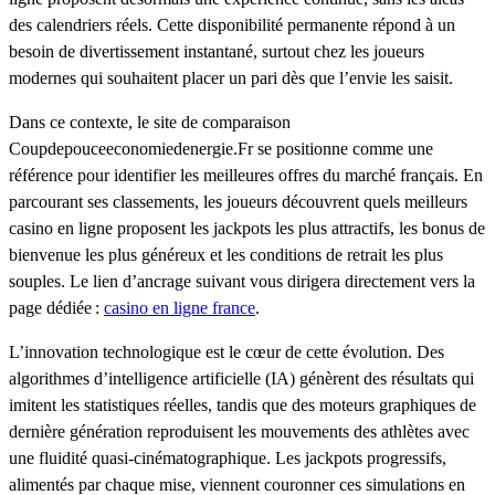
des calendriers réels. Cette disponibilité permanente répond à un
besoin de divertissement instantané, surtout chez les joueurs
modernes qui souhaitent placer un pari dès que l’envie les saisit.
Dans ce contexte, le site de comparaison
Coupdepouceeconomiedenergie.Fr se positionne comme une
référence pour identifier les meilleures offres du marché français. En
parcourant ses classements, les joueurs découvrent quels meilleurs
casino en ligne proposent les jackpots les plus attractifs, les bonus de
bienvenue les plus généreux et les conditions de retrait les plus
souples. Le lien d’ancrage suivant vous dirigera directement vers la
page dédiée :
casino en ligne france
.
L’innovation technologique est le cœur de cette évolution. Des
algorithmes d’intelligence artificielle (IA) génèrent des résultats qui
imitent les statistiques réelles, tandis que des moteurs graphiques de
dernière génération reproduisent les mouvements des athlètes avec
une fluidité quasi‑cinématographique. Les jackpots progressifs,
alimentés par chaque mise, viennent couronner ces simulations en