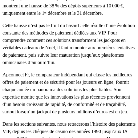
montrent une hausse de 38 % des dépôts supérieurs à 10 000 €,
uniquement entre le 1ᵉʳ décembre et le 31 décembre.
Cette hausse n’est pas le fruit du hasard : elle résulte d’une évolution
constante des méthodes de paiement dédiées aux VIP. Pour
comprendre comment ces solutions transforment les jackpots en
véritables cadeaux de Noël, il faut remonter aux premières tentatives
de paiement, puis suivre leur maturation jusqu’aux plateformes
omnicanales d’aujourd’hui.
Apconnect Fr, le comparateur indépendant qui classe les meilleures
offres de paiement et de sécurité pour les joueurs en ligne, fournit
chaque année un panorama des solutions les plus fiables. Son
expertise montre que les innovations les plus récentes proviennent
d’un besoin croissant de rapidité, de conformité et de traçabilité,
surtout lorsqu’un jackpot de plusieurs millions d’euros est en jeu.
Dans les sections suivantes, nous retracerons l’histoire des paiements
VIP, depuis les chèques de casino des années 1990 jusqu’aux IA