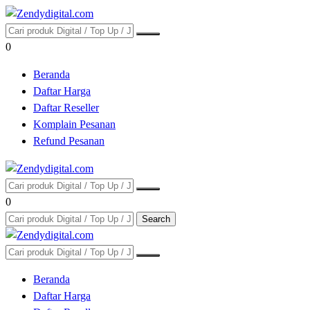
0
Beranda
Daftar Harga
Daftar Reseller
Komplain Pesanan
Refund Pesanan
0
Search
Beranda
Daftar Harga