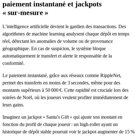
paiement instantané et jackpots
« sur‑mesure »
L’intelligence artificielle devient le gardien des transactions. Des
algorithmes de machine learning analysent chaque dépôt en temps
réel, détectant les anomalies de volume ou de provenance
géographique. En cas de suspicion, le système bloque
automatiquement le transfert et alerte le responsable de la
conformité.
Le paiement instantané, grâce aux réseaux comme RippleNet,
permet des transferts en moins de 3 secondes, même pour des
montants supérieurs à 50 000 €. Cette rapidité est cruciale lors des
soirées de Noël, où les joueurs veulent profiter immédiatement de
leurs gains.
Imaginez un jackpot « Santa’s Gift » qui ajuste son montant en
fonction du profil de chaque joueur : un high‑roller ayant un
historique de dépôt stable pourrait voir le jackpot augmenter de 15 %