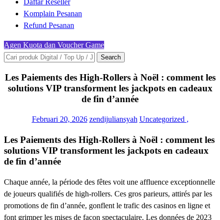
Daftar Reseller
Komplain Pesanan
Refund Pesanan
Agen Kuota dan Voucher Game
Search
Les Paiements des High‑Rollers à Noël : comment les
solutions VIP transforment les jackpots en cadeaux
de fin d’année
Februari 20, 2026
zendijuliansyah
Uncategorized
,
Les Paiements des High‑Rollers à Noël : comment les
solutions VIP transforment les jackpots en cadeaux
de fin d’année
Chaque année, la période des fêtes voit une affluence exceptionnelle
de joueurs qualifiés de high‑rollers. Ces gros parieurs, attirés par les
promotions de fin d’année, gonflent le trafic des casinos en ligne et
font grimper les mises de façon spectaculaire. Les données de 2023