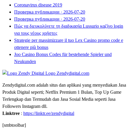
Coronavirus disease 2019
Проверка публикации · 2026-07-20
Проверка публикации · 2026-07-20
Πώς να διευκολύνετε τη διαδικασία Lussurio καζίνο login
για τους νέους χρήστες
Strategie per massimizzare il tuo Lex Casino promo code e
ottenere più bonus
Joo Casino Bonus Codes für bestehende Spieler und
Neukunden
Zendydigital.com adalah situs dan aplikasi yang menyediakan Jasa
Produk Digital seperti; Netflix Premium 1 Bulan, Top Up Game
Terlengkap dan Termudah dan Jasa Sosial Media seperti Jasa
Followers Instagram dll.
Linktree
:
https://linktr.ee/zendydigital
[smbtoolbar]