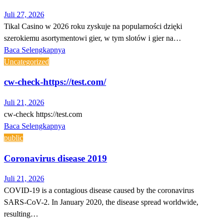
Juli 27, 2026
Tikal Casino w 2026 roku zyskuje na popularności dzięki
szerokiemu asortymentowi gier, w tym slotów i gier na…
Baca Selengkapnya
Uncategorized
cw-check-https://test.com/
Juli 21, 2026
cw-check https://test.com
Baca Selengkapnya
public
Coronavirus disease 2019
Juli 21, 2026
COVID-19 is a contagious disease caused by the coronavirus
SARS-CoV-2. In January 2020, the disease spread worldwide,
resulting…