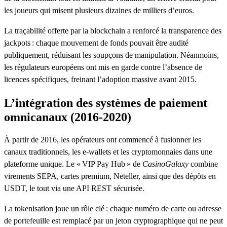
les joueurs qui misent plusieurs dizaines de milliers d’euros.
La traçabilité offerte par la blockchain a renforcé la transparence des
jackpots : chaque mouvement de fonds pouvait être audité
publiquement, réduisant les soupçons de manipulation. Néanmoins,
les régulateurs européens ont mis en garde contre l’absence de
licences spécifiques, freinant l’adoption massive avant 2015.
L’intégration des systèmes de paiement
omnicanaux (2016‑2020)
À partir de 2016, les opérateurs ont commencé à fusionner les
canaux traditionnels, les e‑wallets et les cryptomonnaies dans une
plateforme unique. Le « VIP Pay Hub » de
CasinoGalaxy
combine
virements SEPA, cartes premium, Neteller, ainsi que des dépôts en
USDT, le tout via une API REST sécurisée.
La tokenisation joue un rôle clé : chaque numéro de carte ou adresse
de portefeuille est remplacé par un jeton cryptographique qui ne peut