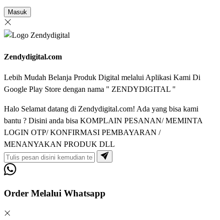
Masuk
Zendydigital.com
Lebih Mudah Belanja Produk Digital melalui Aplikasi Kami Di
Google Play Store dengan nama " ZENDYDIGITAL "
Halo Selamat datang di Zendydigital.com! Ada yang bisa kami
bantu ? Disini anda bisa KOMPLAIN PESANAN/ MEMINTA
LOGIN OTP/ KONFIRMASI PEMBAYARAN /
MENANYAKAN PRODUK DLL
Order Melalui Whatsapp