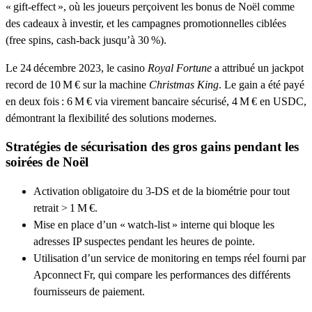
« gift‑effect », où les joueurs perçoivent les bonus de Noël comme
des cadeaux à investir, et les campagnes promotionnelles ciblées
(free spins, cash‑back jusqu’à 30 %).
Le 24 décembre 2023, le casino
Royal Fortune
a attribué un jackpot
record de 10 M € sur la machine
Christmas King
. Le gain a été payé
en deux fois : 6 M € via virement bancaire sécurisé, 4 M € en USDC,
démontrant la flexibilité des solutions modernes.
Stratégies de sécurisation des gros gains pendant les
soirées de Noël
Activation obligatoire du 3‑DS et de la biométrie pour tout
retrait > 1 M €.
Mise en place d’un « watch‑list » interne qui bloque les
adresses IP suspectes pendant les heures de pointe.
Utilisation d’un service de monitoring en temps réel fourni par
Apconnect Fr, qui compare les performances des différents
fournisseurs de paiement.