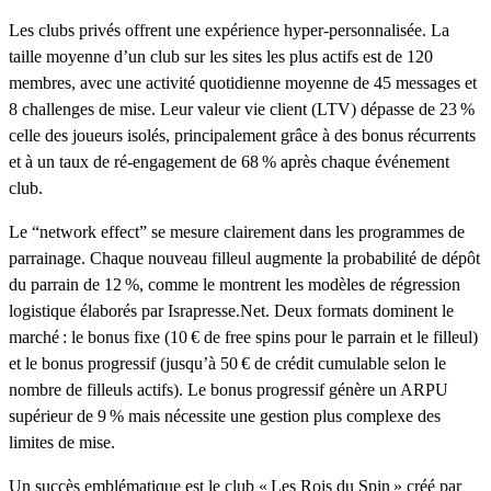
Les clubs privés offrent une expérience hyper‑personnalisée. La
taille moyenne d’un club sur les sites les plus actifs est de 120
membres, avec une activité quotidienne moyenne de 45 messages et
8 challenges de mise. Leur valeur vie client (LTV) dépasse de 23 %
celle des joueurs isolés, principalement grâce à des bonus récurrents
et à un taux de ré‑engagement de 68 % après chaque événement
club.
Le “network effect” se mesure clairement dans les programmes de
parrainage. Chaque nouveau filleul augmente la probabilité de dépôt
du parrain de 12 %, comme le montrent les modèles de régression
logistique élaborés par Israpresse.Net. Deux formats dominent le
marché : le bonus fixe (10 € de free spins pour le parrain et le filleul)
et le bonus progressif (jusqu’à 50 € de crédit cumulable selon le
nombre de filleuls actifs). Le bonus progressif génère un ARPU
supérieur de 9 % mais nécessite une gestion plus complexe des
limites de mise.
Un succès emblématique est le club « Les Rois du Spin » créé par