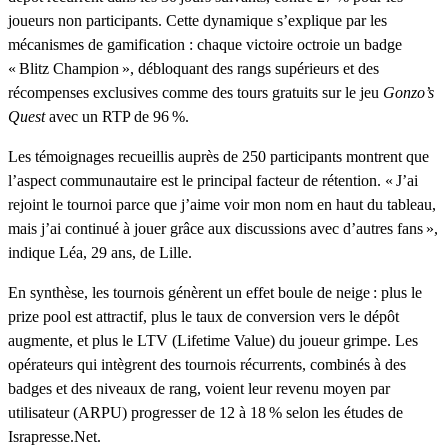
joueurs non participants. Cette dynamique s’explique par les
mécanismes de gamification : chaque victoire octroie un badge
« Blitz Champion », débloquant des rangs supérieurs et des
récompenses exclusives comme des tours gratuits sur le jeu
Gonzo’s
Quest
avec un RTP de 96 %.
Les témoignages recueillis auprès de 250 participants montrent que
l’aspect communautaire est le principal facteur de rétention. « J’ai
rejoint le tournoi parce que j’aime voir mon nom en haut du tableau,
mais j’ai continué à jouer grâce aux discussions avec d’autres fans »,
indique Léa, 29 ans, de Lille.
En synthèse, les tournois génèrent un effet boule de neige : plus le
prize pool est attractif, plus le taux de conversion vers le dépôt
augmente, et plus le LTV (Lifetime Value) du joueur grimpe. Les
opérateurs qui intègrent des tournois récurrents, combinés à des
badges et des niveaux de rang, voient leur revenu moyen par
utilisateur (ARPU) progresser de 12 à 18 % selon les études de
Israpresse.Net.