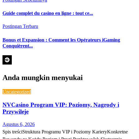
Guide complet du casino en ligne : tout ce...
Postingan Terbaru
Bonus et Expansion : Comment les Opérateurs iGaming
Conquièrent...
Anda mungkin menyukai
Uncategorized
NVCasino Program VIP: Poziomy, Nagrody i
Przywileje
Agustus 6, 2026
Spis treściStruktura Programu VIP i Poziomy KarieryKonkretne