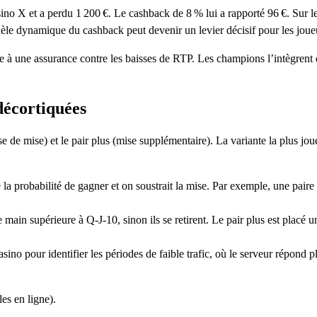
ino X et a perdu 1 200 €. Le cashback de 8 % lui a rapporté 96 €. Sur l
e dynamique du cashback peut devenir un levier décisif pour les joueurs 
le à une assurance contre les baisses de RTP. Les champions l’intègrent
décortiquées
e de mise) et le pair plus (mise supplémentaire). La variante la plus j
a probabilité de gagner et on soustrait la mise. Par exemple, une paire 
e main supérieure à Q‑J‑10, sinon ils se retirent. Le pair plus est placé
casino pour identifier les périodes de faible trafic, où le serveur répond
les en ligne).