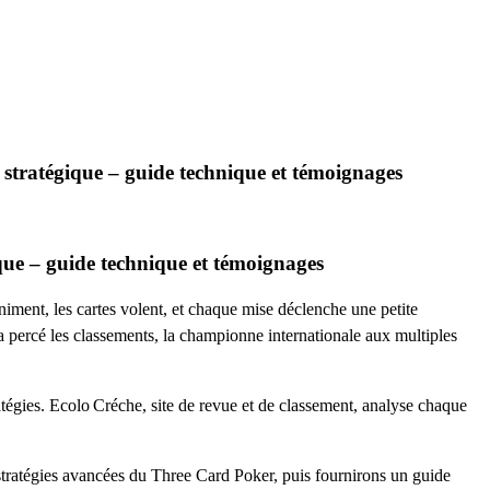
tratégique – guide technique et témoignages
ue – guide technique et témoignages
niment, les cartes volent, et chaque mise déclenche une petite
i a percé les classements, la championne internationale aux multiples
tégies. Ecolo Créche, site de revue et de classement, analyse chaque
stratégies avancées du Three Card Poker, puis fournirons un guide