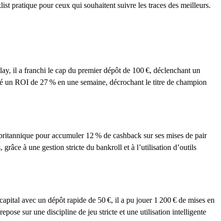
st pratique pour ceux qui souhaitent suivre les traces des meilleurs.
lay, il a franchi le cap du premier dépôt de 100 €, déclenchant un
isé un ROI de 27 % en une semaine, décrochant le titre de champion
 britannique pour accumuler 12 % de cashback sur ses mises de pair
âce à une gestion stricte du bankroll et à l’utilisation d’outils
apital avec un dépôt rapide de 50 €, il a pu jouer 1 200 € de mises en
se sur une discipline de jeu stricte et une utilisation intelligente