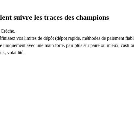
lent suivre les traces des champions
 Créche.
inissez vos limites de dépôt (dépot rapide, méthodes de paiement fiabl
nte uniquement avec une main forte, pair plus sur paire ou mieux, cash‑ou
k, volatilité.