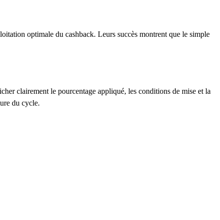
exploitation optimale du cashback. Leurs succès montrent que le simple
icher clairement le pourcentage appliqué, les conditions de mise et la
ture du cycle.