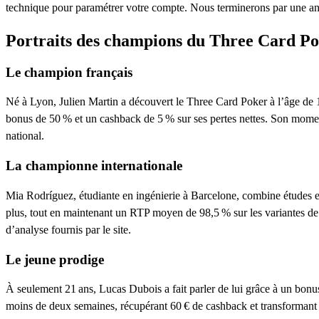
technique pour paramétrer votre compte. Nous terminerons par une analy
Portraits des champions du Three Card P
Le champion français
Né à Lyon, Julien Martin a découvert le Three Card Poker à l’âge de 19 
bonus de 50 % et un cashback de 5 % sur ses pertes nettes. Son momen
national.
La championne internationale
Mia Rodríguez, étudiante en ingénierie à Barcelone, combine études et
plus, tout en maintenant un RTP moyen de 98,5 % sur les variantes de Th
d’analyse fournis par le site.
Le jeune prodige
À seulement 21 ans, Lucas Dubois a fait parler de lui grâce à un bonus
moins de deux semaines, récupérant 60 € de cashback et transformant ch