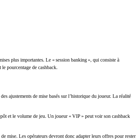
mises plus importantes. Le « session banking », qui consiste à
nt le pourcentage de cashback.
des ajustements de mise basés sur l’historique du joueur. La réalité
ôt et le volume de jeu. Un joueur « VIP » peut voir son cashback
 de mise. Les opérateurs devront donc adapter leurs offres pour rester