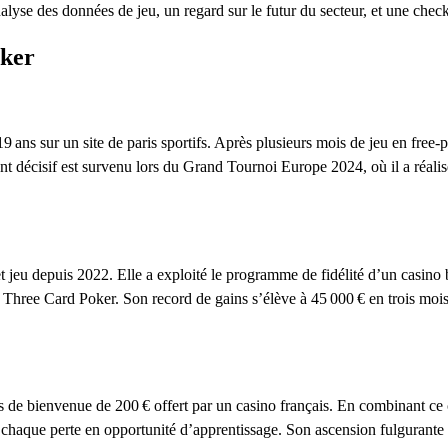
se des données de jeu, un regard sur le futur du secteur, et une checkli
oker
ans sur un site de paris sportifs. Après plusieurs mois de jeu en free‑p
t décisif est survenu lors du Grand Tournoi Europe 2024, où il a réal
 jeu depuis 2022. Elle a exploité le programme de fidélité d’un casino
ree Card Poker. Son record de gains s’élève à 45 000 € en trois mois, gr
 de bienvenue de 200 € offert par un casino français. En combinant ce c
aque perte en opportunité d’apprentissage. Son ascension fulgurante repo