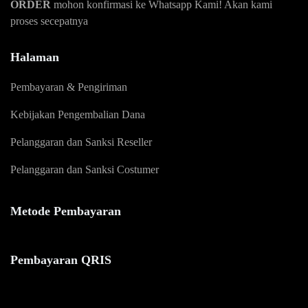
ORDER
mohon konfirmasi ke Whatsapp Kami! Akan kami
proses secepatnya
Halaman
Pembayaran & Pengiriman
Kebijakan Pengembalian Dana
Pelanggaran dan Sanksi Reseller
Pelanggaran dan Sanksi Costumer
Metode Pembayaran
Pembayaran QRIS