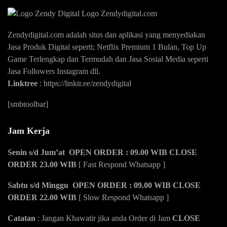
Zendydigital.com adalah situs dan aplikasi yang menyediakan
Jasa Produk Digital seperti; Netflix Premium 1 Bulan, Top Up
Game Terlengkap dan Termudah dan Jasa Sosial Media seperti
Jasa Followers Instagram dll.
Linktree
:
https://linktr.ee/zendydigital
[smbtoolbar]
Jam Kerja
Senin s/d Jum’at OPEN ORDER : 09.00 WIB CLOSE
ORDER 23.00 WIB
[ Fast Respond Whatsapp ]
Sabtu s/d Minggu OPEN ORDER : 09.00 WIB CLOSE
ORDER 22.00 WIB
[ Slow Respond Whatsapp ]
Catatan
: Jangan Khawatir jika anda Order di Jam
CLOSE