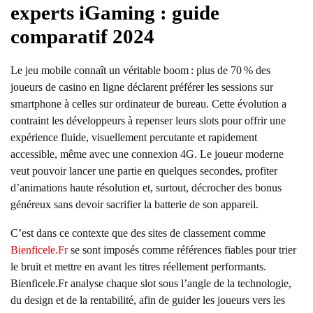
experts iGaming : guide
comparatif 2024
Le jeu mobile connaît un véritable boom : plus de 70 % des
joueurs de casino en ligne déclarent préférer les sessions sur
smartphone à celles sur ordinateur de bureau. Cette évolution a
contraint les développeurs à repenser leurs slots pour offrir une
expérience fluide, visuellement percutante et rapidement
accessible, même avec une connexion 4G. Le joueur moderne
veut pouvoir lancer une partie en quelques secondes, profiter
d’animations haute résolution et, surtout, décrocher des bonus
généreux sans devoir sacrifier la batterie de son appareil.
C’est dans ce contexte que des sites de classement comme
Bienficele.Fr
se sont imposés comme références fiables pour trier
le bruit et mettre en avant les titres réellement performants.
Bienficele.Fr analyse chaque slot sous l’angle de la technologie,
du design et de la rentabilité, afin de guider les joueurs vers les