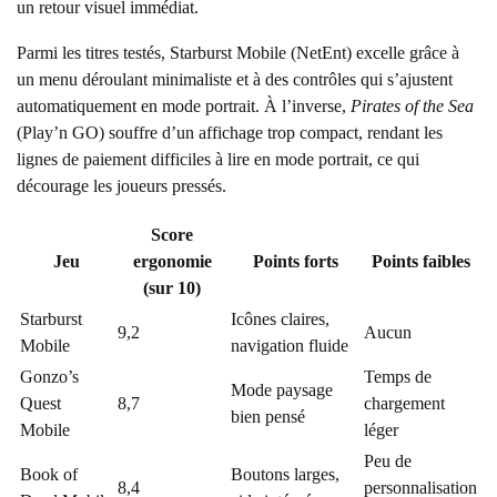
un retour visuel immédiat.
Parmi les titres testés, Starburst Mobile (NetEnt) excelle grâce à
un menu déroulant minimaliste et à des contrôles qui s’ajustent
automatiquement en mode portrait. À l’inverse,
Pirates of the Sea
(Play’n GO) souffre d’un affichage trop compact, rendant les
lignes de paiement difficiles à lire en mode portrait, ce qui
décourage les joueurs pressés.
Score
Jeu
ergonomie
Points forts
Points faibles
(sur 10)
Starburst
Icônes claires,
9,2
Aucun
Mobile
navigation fluide
Gonzo’s
Temps de
Mode paysage
Quest
8,7
chargement
bien pensé
Mobile
léger
Peu de
Book of
Boutons larges,
8,4
personnalisation