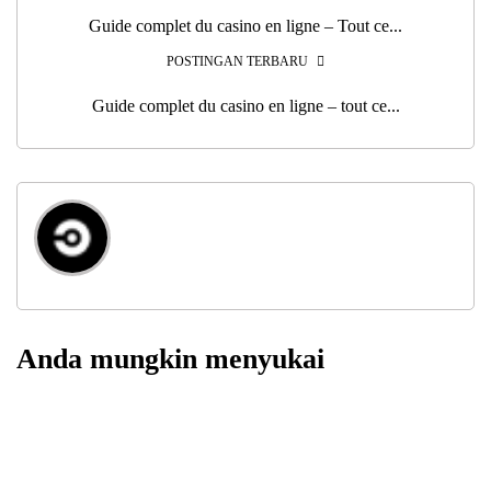
Guide complet du casino en ligne – Tout ce...
POSTINGAN TERBARU
Guide complet du casino en ligne – tout ce...
Anda mungkin menyukai