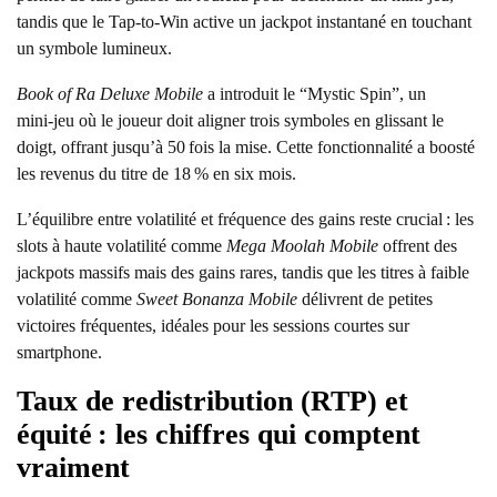
tandis que le Tap‑to‑Win active un jackpot instantané en touchant
un symbole lumineux.
Book of Ra Deluxe Mobile
a introduit le “Mystic Spin”, un
mini‑jeu où le joueur doit aligner trois symboles en glissant le
doigt, offrant jusqu’à 50 fois la mise. Cette fonctionnalité a boosté
les revenus du titre de 18 % en six mois.
L’équilibre entre volatilité et fréquence des gains reste crucial : les
slots à haute volatilité comme
Mega Moolah Mobile
offrent des
jackpots massifs mais des gains rares, tandis que les titres à faible
volatilité comme
Sweet Bonanza Mobile
délivrent de petites
victoires fréquentes, idéales pour les sessions courtes sur
smartphone.
Taux de redistribution (RTP) et
équité : les chiffres qui comptent
vraiment