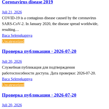
Coronavirus disease 2019
Juli 21, 2026
COVID-19 is a contagious disease caused by the coronavirus
SARS-CoV-2. In January 2020, the disease spread worldwide,
resulting…
Baca Selengkapnya
Uncategorized
Проверка публикации · 2026-07-20
Juli 20, 2026
Служебная публикация для подтверждения
работоспособности доступа. Дата проверки: 2026-07-20.
Baca Selengkapnya
Uncategorized
Проверка публикации · 2026-07-20
Juli 20, 2026