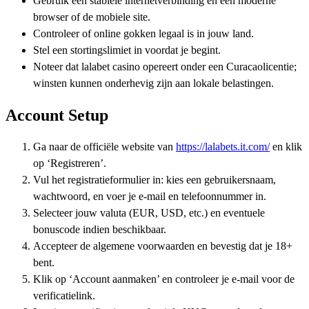
Gebruik een stabiele internetverbinding en een moderne
browser of de mobiele site.
Controleer of online gokken legaal is in jouw land.
Stel een stortingslimiet in voordat je begint.
Noteer dat lalabet casino opereert onder een Curacaolicentie;
winsten kunnen onderhevig zijn aan lokale belastingen.
Account Setup
Ga naar de officiële website van
https://lalabets.it.com/
en klik
op ‘Registreren’.
Vul het registratieformulier in: kies een gebruikersnaam,
wachtwoord, en voer je e-mail en telefoonnummer in.
Selecteer jouw valuta (EUR, USD, etc.) en eventuele
bonuscode indien beschikbaar.
Accepteer de algemene voorwaarden en bevestig dat je 18+
bent.
Klik op ‘Account aanmaken’ en controleer je e-mail voor de
verificatielink.