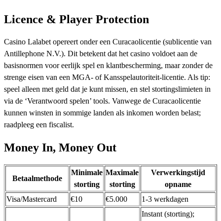
Licence & Player Protection
Casino Lalabet opereert onder een Curacaolicentie (sublicentie van
Antillephone N.V.). Dit betekent dat het casino voldoet aan de
basisnormen voor eerlijk spel en klantbescherming, maar zonder de
strenge eisen van een MGA- of Kansspelautoriteit-licentie. Als tip:
speel alleen met geld dat je kunt missen, en stel stortingslimieten in
via de ‘Verantwoord spelen’ tools. Vanwege de Curacaolicentie
kunnen winsten in sommige landen als inkomen worden belast;
raadpleeg een fiscalist.
Money In, Money Out
Minimale
Maximale
Verwerkingstijd
Betaalmethode
storting
storting
opname
Visa/Mastercard
€10
€5.000
1-3 werkdagen
Instant (storting);