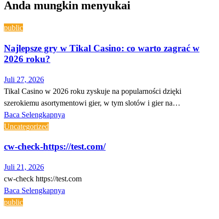
Anda mungkin menyukai
public
Najlepsze gry w Tikal Casino: co warto zagrać w
2026 roku?
Juli 27, 2026
Tikal Casino w 2026 roku zyskuje na popularności dzięki
szerokiemu asortymentowi gier, w tym slotów i gier na…
Baca Selengkapnya
Uncategorized
cw-check-https://test.com/
Juli 21, 2026
cw-check https://test.com
Baca Selengkapnya
public