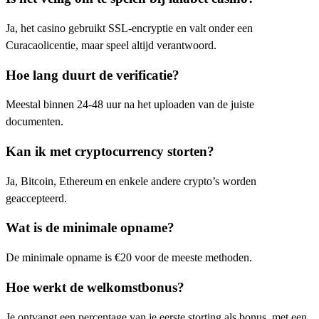
Ja, het casino gebruikt SSL-encryptie en valt onder een
Curacaolicentie, maar speel altijd verantwoord.
Hoe lang duurt de verificatie?
Meestal binnen 24-48 uur na het uploaden van de juiste
documenten.
Kan ik met cryptocurrency storten?
Ja, Bitcoin, Ethereum en enkele andere crypto’s worden
geaccepteerd.
Wat is de minimale opname?
De minimale opname is €20 voor de meeste methoden.
Hoe werkt de welkomstbonus?
Je ontvangt een percentage van je eerste storting als bonus, met een