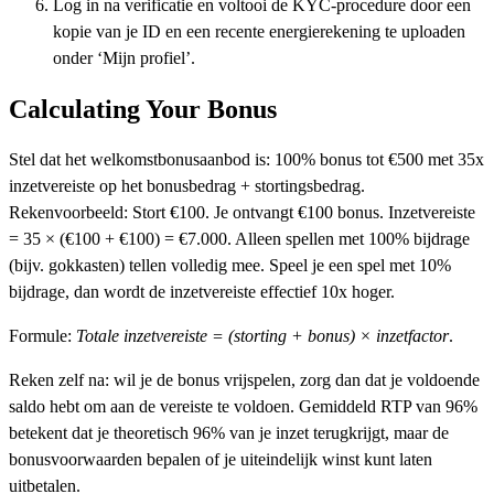
Log in na verificatie en voltooi de KYC-procedure door een
kopie van je ID en een recente energierekening te uploaden
onder ‘Mijn profiel’.
Calculating Your Bonus
Stel dat het welkomstbonusaanbod is: 100% bonus tot €500 met 35x
inzetvereiste op het bonusbedrag + stortingsbedrag.
Rekenvoorbeeld: Stort €100. Je ontvangt €100 bonus. Inzetvereiste
= 35 × (€100 + €100) = €7.000. Alleen spellen met 100% bijdrage
(bijv. gokkasten) tellen volledig mee. Speel je een spel met 10%
bijdrage, dan wordt de inzetvereiste effectief 10x hoger.
Formule:
Totale inzetvereiste = (storting + bonus) × inzetfactor
.
Reken zelf na: wil je de bonus vrijspelen, zorg dan dat je voldoende
saldo hebt om aan de vereiste te voldoen. Gemiddeld RTP van 96%
betekent dat je theoretisch 96% van je inzet terugkrijgt, maar de
bonusvoorwaarden bepalen of je uiteindelijk winst kunt laten
uitbetalen.