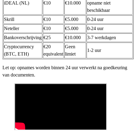
iDEAL (NL)
€10
€10.000
opname niet
beschikbaar
Skrill
€10
€5.000
0-24 uur
Neteller
€10
€5.000
0-24 uur
Bankoverschrijving
€25
€10.000
3-7 werkdagen
Cryptocurrency
€20
Geen
1-2 uur
(BTC, ETH)
equivalent
limiet
Let op: opnames worden binnen 24 uur verwerkt na goedkeuring
van documenten.