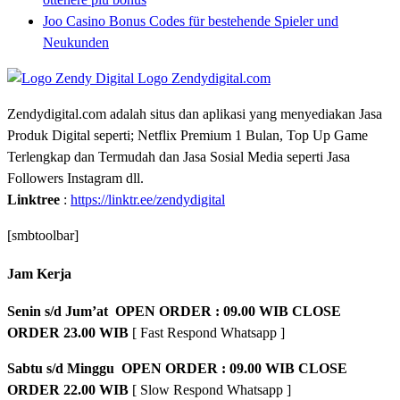
Joo Casino Bonus Codes für bestehende Spieler und
Neukunden
Zendydigital.com adalah situs dan aplikasi yang menyediakan Jasa
Produk Digital seperti; Netflix Premium 1 Bulan, Top Up Game
Terlengkap dan Termudah dan Jasa Sosial Media seperti Jasa
Followers Instagram dll.
Linktree
:
https://linktr.ee/zendydigital
[smbtoolbar]
Jam Kerja
Senin s/d Jum’at OPEN ORDER : 09.00 WIB CLOSE
ORDER 23.00 WIB
[ Fast Respond Whatsapp ]
Sabtu s/d Minggu OPEN ORDER : 09.00 WIB CLOSE
ORDER 22.00 WIB
[ Slow Respond Whatsapp ]