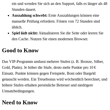
ein und wenden Sie sich an den Support, falls es länger als 48
Stunden dauert.
Auszahlung schwebt:
Erste Auszahlungen können eine
manuelle Prüfung erfordern. Fristen von 72 Stunden sind
üblich.
Spiel lädt nicht:
Aktualisieren Sie die Seite oder leeren Sie
den Cache. Nutzen Sie einen modernen Browser.
Good to Know
Das VIP-Programm umfasst mehrere Stufen (z. B. Bronze, Silber,
Gold, Platin). Je höher die Stufe, desto mehr Punkte pro 10 €
Einsatz. Punkte können gegen Freispiele, Boni oder Bargeld
getauscht werden. Ein Treuebonus wird wöchentlich berechnet, und
höhere Stufen erhalten persönliche Betreuer und niedrigere
Umsatzbedingungen.
Need to Know