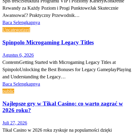
Spis treściStruktura Programu VIP i Poziomy KarieryKonkretne
Rewandy za Każdy Poziom i Progi PunktoweJak Skutecznie
Awansować? Praktyczny Przewodnik…
Baca Selengkapnya
Uncategorized
Spinpolo Microgaming Legacy Titles
Agustus 6, 2026
ContentsGetting Started with Microgaming Legacy Titles at
SpinpoloUnlocking the Best Bonuses for Legacy GameplayPlaying
and Understanding the Legacy…
Baca Selengkapnya
public
Najlepsze gry w Tikal Casino: co warto zagrać w
2026 roku?
Juli 27, 2026
Tikal Casino w 2026 roku zyskuje na popularności dzięki