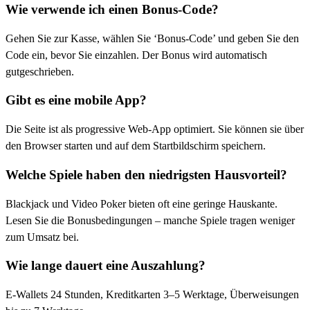
Wie verwende ich einen Bonus-Code?
Gehen Sie zur Kasse, wählen Sie ‘Bonus-Code’ und geben Sie den
Code ein, bevor Sie einzahlen. Der Bonus wird automatisch
gutgeschrieben.
Gibt es eine mobile App?
Die Seite ist als progressive Web-App optimiert. Sie können sie über
den Browser starten und auf dem Startbildschirm speichern.
Welche Spiele haben den niedrigsten Hausvorteil?
Blackjack und Video Poker bieten oft eine geringe Hauskante.
Lesen Sie die Bonusbedingungen – manche Spiele tragen weniger
zum Umsatz bei.
Wie lange dauert eine Auszahlung?
E-Wallets 24 Stunden, Kreditkarten 3–5 Werktage, Überweisungen