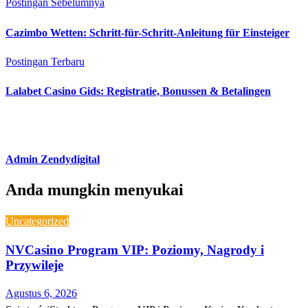
Postingan Sebelumnya
Cazimbo Wetten: Schritt-für-Schritt-Anleitung für Einsteiger
Postingan Terbaru
Lalabet Casino Gids: Registratie, Bonussen & Betalingen
Admin Zendydigital
Anda mungkin menyukai
Uncategorized
NVCasino Program VIP: Poziomy, Nagrody i
Przywileje
Agustus 6, 2026