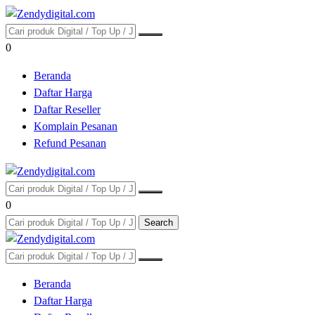
0
Beranda
Daftar Harga
Daftar Reseller
Komplain Pesanan
Refund Pesanan
0
Search
Beranda
Daftar Harga