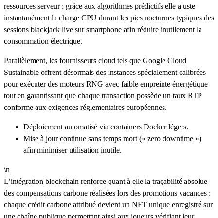
ressources serveur : grâce aux algorithmes prédictifs elle ajuste
instantanément la charge CPU durant les pics nocturnes typiques des
sessions blackjack live sur smartphone afin réduire inutilement la
consommation électrique.
Parallèlement, les fournisseurs cloud tels que Google Cloud
Sustainable offrent désormais des instances spécialement calibrées
pour exécuter des moteurs RNG avec faible empreinte énergétique
tout en garantissant que chaque transaction possède un taux RTP
conforme aux exigences réglementaires européennes.
Déploiement automatisé via containers Docker légers.
Mise à jour continue sans temps mort (« zero downtime »)
afin minimiser utilisation inutile.
\n
L’intégration blockchain renforce quant à elle la traçabilité absolue
des compensations carbone réalisées lors des promotions vacances :
chaque crédit carbone attribué devient un NFT unique enregistré sur
une chaîne publique permettant ainsi aux joueurs vérifiant leur