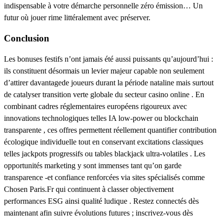
indispensable à votre démarche personnelle zéro émission… Un
futur où jouer rime littéralement avec préserver.​
Conclusion
Les bonuses festifs n’ont jamais été aussi puissants qu’aujourd’hui :
ils constituent désormais un levier majeur capable non seulement
d’attirer davantagede joueurs durant la période nataline mais surtout
de catalyser transition verte globale du secteur casino online . En
combinant cadres réglementaires européens rigoureux avec
innovations technologiques telles IA low‑power ou blockchain
transparente , ces offres permettent réellement quantifier contribution
écologique individuelle tout en conservant excitations classiques
telles jackpots progressifs ou tables blackjack ultra‑volatiles . Les
opportunités marketing y sont immenses tant qu’on garde
transparence ‑et confiance renforcées via sites spécialisés comme
Chosen Paris.Fr qui continuent à classer objectivement
performances ESG ainsi qualité ludique . Restez connectés dès
maintenant afin suivre évolutions futures ; inscrivez-vous dès