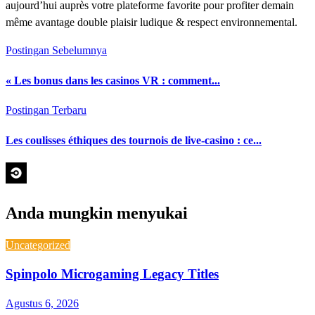
aujourd’hui auprès votre plateforme favorite pour profiter demain
même avantage double plaisir ludique & respect environnemental.​
Postingan Sebelumnya
« Les bonus dans les casinos VR : comment...
Postingan Terbaru
Les coulisses éthiques des tournois de live‑casino : ce...
Anda mungkin menyukai
Uncategorized
Spinpolo Microgaming Legacy Titles
Agustus 6, 2026