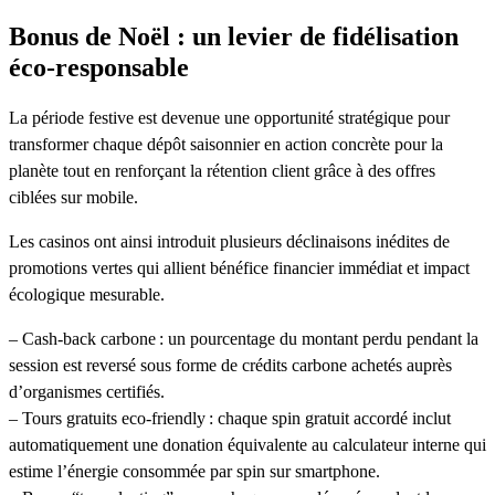
Bonus de Noël : un levier de fidélisation
éco‑responsable
La période festive est devenue une opportunité stratégique pour
transformer chaque dépôt saisonnier en action concrète pour la
planète tout en renforçant la rétention client grâce à des offres
ciblées sur mobile.
Les casinos ont ainsi introduit plusieurs déclinaisons inédites de
promotions vertes qui allient bénéfice financier immédiat et impact
écologique mesurable.
– Cash‑back carbone : un pourcentage du montant perdu pendant la
session est reversé sous forme de crédits carbone achetés auprès
d’organismes certifiés.
– Tours gratuits eco‑friendly : chaque spin gratuit accordé inclut
automatiquement une donation équivalente au calculateur interne qui
estime l’énergie consommée par spin sur smartphone.