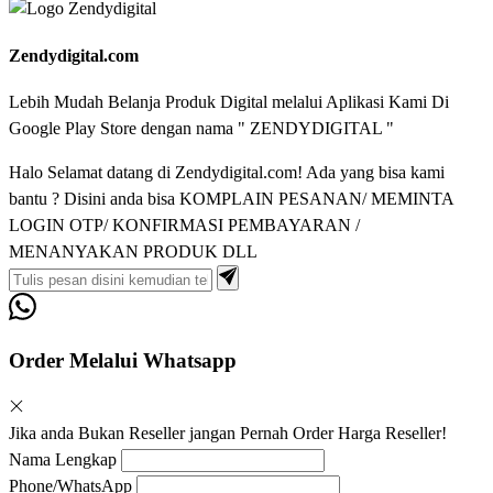
Zendydigital.com
Lebih Mudah Belanja Produk Digital melalui Aplikasi Kami Di
Google Play Store dengan nama " ZENDYDIGITAL "
Halo Selamat datang di Zendydigital.com! Ada yang bisa kami
bantu ? Disini anda bisa KOMPLAIN PESANAN/ MEMINTA
LOGIN OTP/ KONFIRMASI PEMBAYARAN /
MENANYAKAN PRODUK DLL
Order Melalui Whatsapp
Jika anda Bukan Reseller jangan Pernah Order Harga Reseller!
Nama Lengkap
Phone/WhatsApp