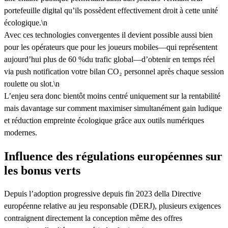
portefeuille digital qu’ils possèdent effectivement droit à cette unité
écologique.\n
Avec ces technologies convergentes il devient possible aussi bien
pour les opérateurs que pour les joueurs mobiles—qui représentent
aujourd’hui plus de 60 %du trafic global—d’obtenir en temps réel
via push notification votre bilan CO₂ personnel après chaque session
roulette ou slot.\n
L’enjeu sera donc bientôt moins centré uniquement sur la rentabilité
mais davantage sur comment maximiser simultanément gain ludique
et réduction empreinte écologique grâce aux outils numériques
modernes.
Influence des régulations européennes sur
les bonus verts
Depuis l’adoption progressive depuis fin 2023 della Directive
européenne relative au jeu responsable (DERJ), plusieurs exigences
contraignent directement la conception même des offres