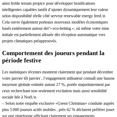
ainsi fertile terrain propice pour développer bonifications
intelligentes capables tantôt d’ajuster dynamiquement leur valeur
selon disponibilité réelle côté serveur renewable energy feed.\n
Cela ouvre également porteaux nouveaux modèles économiques
basés entièrement autour del’« eco‐betting », où même votre mise
initiale est partiellement allouée dès réception automatique vers
projets climatiques préapprouvés.
Comportement des joueurs pendant la
période festive
Les statistiques récentes montrent clairement que pendant décembre
voire janvier tôt janvier , l’engagement utilisateur connaît une hausse
moyenne globale estimée autour 27 %, portée majoritairement par
ceux recherchant non seulement excitation mais aussi sensibilité
sociale liée à Noël.\n
– Selon notre enquête exclusive «​Green Christmas​» conduite auprès
plus ​5 000 joueurs actifs mobiles​ , près
62 %
déclarent préférer jouer
sur une plateforme affichant clairement ses engagements