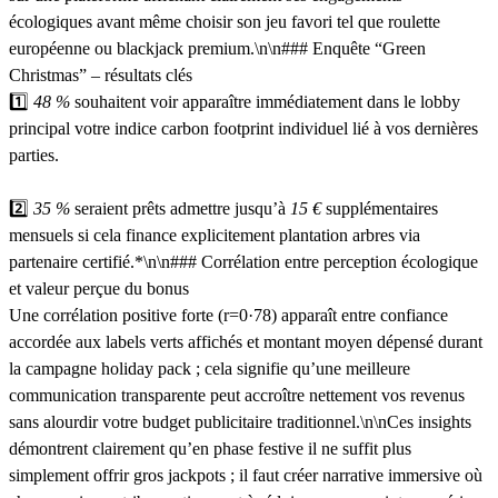
écologiques avant même choisir son jeu favori tel que roulette
européenne ou blackjack premium.\n\n### Enquête “Green
Christmas” – résultats clés
1️⃣
48 %
souhaitent voir apparaître immédiatement dans le lobby
principal votre indice carbon footprint individuel lié à vos dernières
parties.
2️⃣
35 %
seraient prêts admettre jusqu’à
15 €
supplémentaires
mensuels si cela finance explicitement plantation arbres via
partenaire certifié.*\n\n### Corrélation entre perception écologique
et valeur perçue du bonus
Une corrélation positive forte (r=0·78) apparaît entre confiance
accordée aux labels verts affichés et montant moyen dépensé durant
la campagne holiday pack ; cela signifie qu’une meilleure
communication transparente peut accroître nettement vos revenus
sans alourdir votre budget publicitaire traditionnel.\n\nCes insights
démontrent clairement qu’en phase festive il ne suffit plus
simplement offrir gros jackpots ; il faut créer narrative immersive où