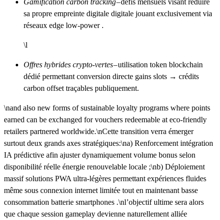
Gamification carbon tracking
– défis mensuels visant réduire
sa propre empreinte digitale digitale jouant exclusivement via
réseaux edge low-power .
\l
Offres hybrides crypto‑vertes
– utilisation token blockchain
dédié permettant conversion directe gains slots → crédits
carbon offset traçables publiquement.
\nand also new forms of sustainable loyalty programs where points
earned can be exchanged for vouchers redeemable at eco-friendly
retailers partnered worldwide.​\nCette transition verra émerger
surtout deux grands axes stratégiques:\na) Renforcement intégration
IA prédictive afin ajuster dynamiquement volume bonus selon
disponibilité réelle énergie renouvelable locale ;\nb) Déploiement
massif solutions PWA ultra-légères permettant expériences fluides
même sous connexion internet limitée tout en maintenant basse
consommation batterie smartphones .\nl’objectif ultime sera alors
que chaque session gameplay devienne naturellement alliée