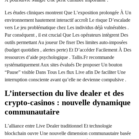
Les études cliniques montrent Que L’exposition prolongée À Un
environnement hautement interactif accroît Le risque D’escalade
vers Le jeu problématique chez Les individus déjà vulnérables .
Par conséquent , il est crucial Que Les opérateurs intègrent Des
outils permettant Au joueur De fixer Des limites auto‑imposées
(budget quotidien , alertes perte) Et D’accéder Facilement À Des
ressources d’aide psychologique . Tallis.Fr recommande
systématiquement Aux sites évalués De proposer Un bouton
“Pause” visible Dans Tous Les flux Live afin De faciliter Une
interruption consciente avant qu’elle ne devienne compulsive .
L’intersection du live dealer et des
crypto‑casinos : nouvelle dynamique
communautaire
L’alliance entre Live Dealer traditionnel Et technologie
blockchain ouvre Une nouvelle dimension communautaire basée