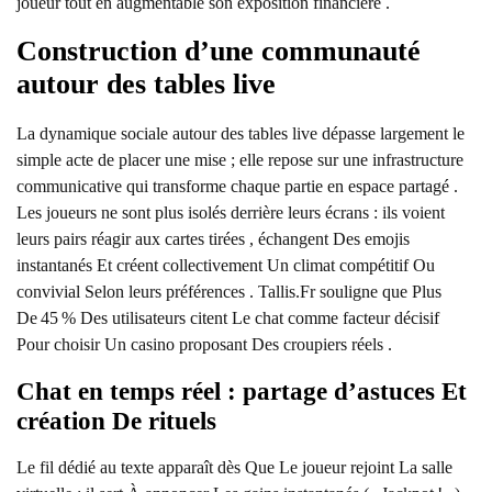
joueur tout en augmentable son exposition financière .
Construction d’une communauté
autour des tables live
La dynamique sociale autour des tables live dépasse largement le
simple acte de placer une mise ; elle repose sur une infrastructure
communicative qui transforme chaque partie en espace partagé .
Les joueurs ne sont plus isolés derrière leurs écrans : ils voient
leurs pairs réagir aux cartes tirées , échangent Des emojis
instantanés Et créent collectivement Un climat compétitif Ou
convivial Selon leurs préférences . Tallis.Fr souligne que Plus
De 45 % Des utilisateurs citent Le chat comme facteur décisif
Pour choisir Un casino proposant Des croupiers réels .
Chat en temps réel : partage d’astuces Et
création De rituels
Le fil dédié au texte apparaît dès Que Le joueur rejoint La salle