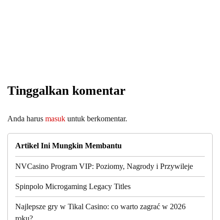
Tinggalkan komentar
Anda harus
masuk
untuk berkomentar.
Artikel Ini Mungkin Membantu
NVCasino Program VIP: Poziomy, Nagrody i Przywileje
Spinpolo Microgaming Legacy Titles
Najlepsze gry w Tikal Casino: co warto zagrać w 2026
roku?