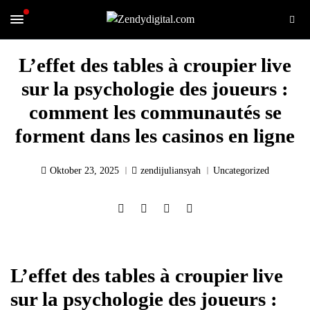
L’effet des tables à croupier live
sur la psychologie des joueurs :
comment les communautés se
forment dans les casinos en ligne
Oktober 23, 2025
zendijuliansyah
Uncategorized
L’effet des tables à croupier live
sur la psychologie des joueurs :