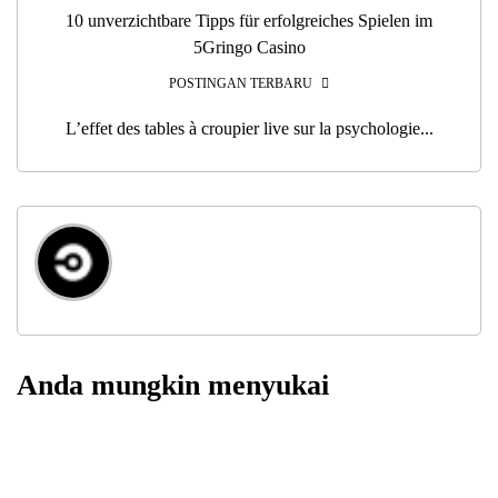
10 unverzichtbare Tipps für erfolgreiches Spielen im
5Gringo Casino
POSTINGAN TERBARU
L’effet des tables à croupier live sur la psychologie...
Anda mungkin menyukai