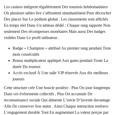
Les casinos intègrent régulièrement Des tournois hebdomadaires
Où plusieurs tables live s’affrontent simultanément Pour décrocher
Des places Sur Le podium global . Les classements sont affichés
En temps réel Dans Un tableau dédié ; Chaque rang rapporte Non
seulement Des récompenses monétaires Mais aussi Des badges
visibles Dans Le profil utilisateur .
Badge « Champion » attribué Au premier rang pendant Trois
mois consécutifs
Bonus multiplicateur appliqué Aux gains pendant Toute La
durée Du tournoi
Accès exclusif À Une salle VIP réservée Aux dix meilleurs
joueurs
Cette structure crée Une boucle positive : Plus On joue longtemps
Dans ces événements collectifs , Plus On accumule De
reconnaissance sociale Qui alimente L’envie D’investir davantage
Afin De conserver Son statut . Ainsi Chaque interaction renforce
L’engagement durable Tout En augmentant La valeur perçue par