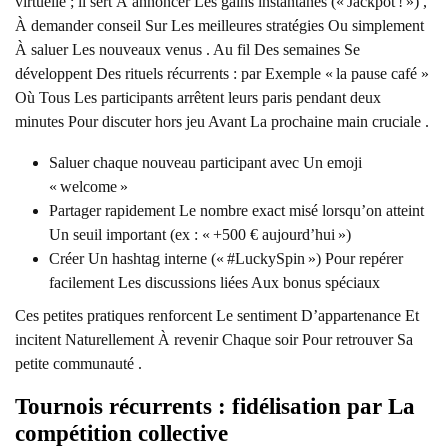
virtuelle ; il sert À annoncer Les gains instantanés (« Jackpot ! ») ,
À demander conseil Sur Les meilleures stratégies Ou simplement
À saluer Les nouveaux venus . Au fil Des semaines Se
développent Des rituels récurrents : par Exemple « la pause café »
Où Tous Les participants arrêtent leurs paris pendant deux
minutes Pour discuter hors jeu Avant La prochaine main cruciale .
Saluer chaque nouveau participant avec Un emoji
« welcome »
Partager rapidement Le nombre exact misé lorsqu’on atteint
Un seuil important (ex : « +500 € aujourd’hui »)
Créer Un hashtag interne (« #LuckySpin ») Pour repérer
facilement Les discussions liées Aux bonus spéciaux
Ces petites pratiques renforcent Le sentiment D’appartenance Et
incitent Naturellement À revenir Chaque soir Pour retrouver Sa
petite communauté .
Tournois récurrents : fidélisation par La
compétition collective