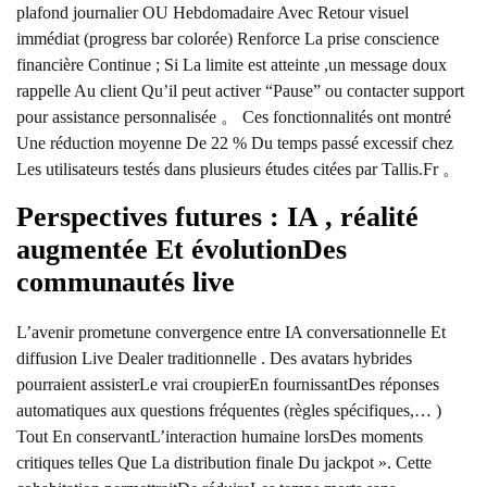
plafond journalier OU Hebdomadaire Avec Retour visuel
immédiat (progress bar colorée) Renforce La prise conscience
financière Continue ; Si La limite est atteinte ,un message doux
rappelle Au client Qu’il peut activer “Pause” ou contacter support
pour assistance personnalisée 。 Ces fonctionnalités ont montré
Une réduction moyenne De 22 % Du temps passé excessif chez
Les utilisateurs testés dans plusieurs études citées par Tallis.Fr 。
Perspectives futures : IA , réalité
augmentée Et évolutionDes
communautés live
L’avenir prometune convergence entre IA conversationnelle Et
diffusion Live Dealer traditionnelle . Des avatars hybrides
pourraient assisterLe vrai croupierEn fournissantDes réponses
automatiques aux questions fréquentes (règles spécifiques,… )
Tout En conservantL’interaction humaine lorsDes moments
critiques telles Que La distribution finale Du jackpot ». Cette