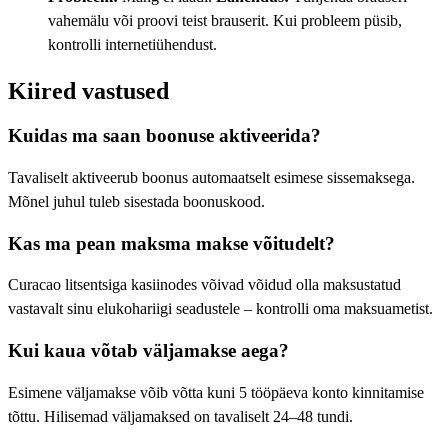
vahemälu või proovi teist brauserit. Kui probleem püsib,
kontrolli internetiühendust.
Kiired vastused
Kuidas ma saan boonuse aktiveerida?
Tavaliselt aktiveerub boonus automaatselt esimese sissemaksega.
Mõnel juhul tuleb sisestada boonuskood.
Kas ma pean maksma makse võitudelt?
Curacao litsentsiga kasiinodes võivad võidud olla maksustatud
vastavalt sinu elukohariigi seadustele – kontrolli oma maksuametist.
Kui kaua võtab väljamakse aega?
Esimene väljamakse võib võtta kuni 5 tööpäeva konto kinnitamise
tõttu. Hilisemad väljamaksed on tavaliselt 24–48 tundi.