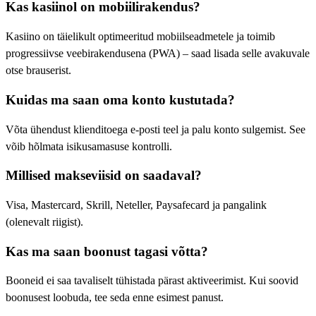
Kas kasiinol on mobiilirakendus?
Kasiino on täielikult optimeeritud mobiilseadmetele ja toimib
progressiivse veebirakendusena (PWA) – saad lisada selle avakuvale
otse brauserist.
Kuidas ma saan oma konto kustutada?
Võta ühendust klienditoega e-posti teel ja palu konto sulgemist. See
võib hõlmata isikusamasuse kontrolli.
Millised makseviisid on saadaval?
Visa, Mastercard, Skrill, Neteller, Paysafecard ja pangalink
(olenevalt riigist).
Kas ma saan boonust tagasi võtta?
Booneid ei saa tavaliselt tühistada pärast aktiveerimist. Kui soovid
boonusest loobuda, tee seda enne esimest panust.