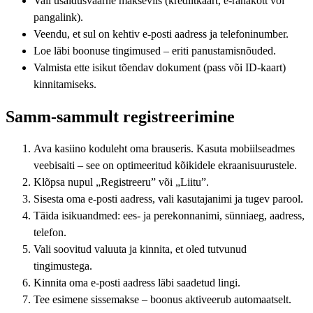
Vali usaldusväärne makseviis (krediitkaart, e-rahakott või
pangalink).
Veendu, et sul on kehtiv e-posti aadress ja telefoninumber.
Loe läbi boonuse tingimused – eriti panustamisnõuded.
Valmista ette isikut tõendav dokument (pass või ID-kaart)
kinnitamiseks.
Samm-sammult registreerimine
Ava kasiino koduleht oma brauseris. Kasuta mobiilseadmes
veebisaiti – see on optimeeritud kõikidele ekraanisuurustele.
Klõpsa nupul „Registreeru” või „Liitu”.
Sisesta oma e-posti aadress, vali kasutajanimi ja tugev parool.
Täida isikuandmed: ees- ja perekonnanimi, sünniaeg, aadress,
telefon.
Vali soovitud valuuta ja kinnita, et oled tutvunud
tingimustega.
Kinnita oma e-posti aadress läbi saadetud lingi.
Tee esimene sissemakse – boonus aktiveerub automaatselt.