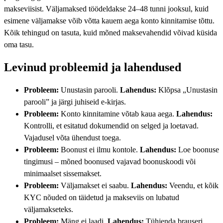
makseviisist. Väljamaksed töödeldakse 24–48 tunni jooksul, kuid
esimene väljamakse võib võtta kauem aega konto kinnitamise tõttu.
Kõik tehingud on tasuta, kuid mõned maksevahendid võivad küsida
oma tasu.
Levinud probleemid ja lahendused
Probleem:
Unustasin parooli.
Lahendus:
Klõpsa „Unustasin
parooli” ja järgi juhiseid e-kirjas.
Probleem:
Konto kinnitamine võtab kaua aega.
Lahendus:
Kontrolli, et esitatud dokumendid on selged ja loetavad.
Vajadusel võta ühendust toega.
Probleem:
Boonust ei ilmu kontole.
Lahendus:
Loe boonuse
tingimusi – mõned boonused vajavad boonuskoodi või
minimaalset sissemakset.
Probleem:
Väljamakset ei saabu.
Lahendus:
Veendu, et kõik
KYC nõuded on täidetud ja makseviis on lubatud
väljamakseteks.
Probleem:
Mäng ei laadi.
Lahendus:
Tühjenda brauseri