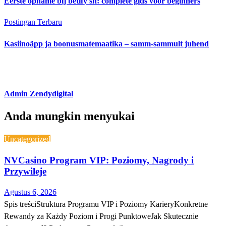
Eerste opname bij betify sh: complete gids voor beginners
Postingan Terbaru
Kasiinoäpp ja boonusmatemaatika – samm-sammult juhend
Admin Zendydigital
Anda mungkin menyukai
Uncategorized
NVCasino Program VIP: Poziomy, Nagrody i
Przywileje
Agustus 6, 2026
Spis treściStruktura Programu VIP i Poziomy KarieryKonkretne
Rewandy za Każdy Poziom i Progi PunktoweJak Skutecznie