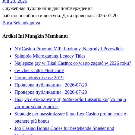
Juli 20, 2026
Служебная публикация для подтверждения
работоспособности доступа. Дата проверки: 2026-07-20.
Baca Selengkapnya
Artikel Ini Mungkin Membantu
NVCasino Program VIP: Poziomy, Nagrody i Przywileje
Spinpolo Microgaming Legacy Titles
Najlepsze gry w Tikal Casino: co warto zagrać w 2026 roku?
cw-check-https://test.com/
Coronavirus disease 2019
Проверка публикации · 2026-07-20
Проверка публикации · 2026-07-20
Πώς να διευκολύνετε τη διαδικασία Lussurio καζίνο login
για τους νέους χρήστες
Strategie per massimizzare il tuo Lex Casino promo code e
ottenere più bonus
Joo Casino Bonus Codes für bestehende Spieler und