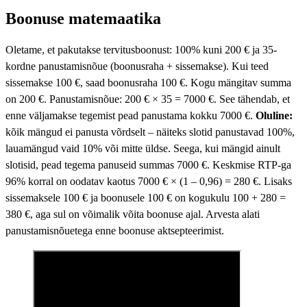
Boonuse matemaatika
Oletame, et pakutakse tervitusboonust: 100% kuni 200 € ja 35-
kordne panustamisnõue (boonusraha + sissemakse). Kui teed
sissemakse 100 €, saad boonusraha 100 €. Kogu mängitav summa
on 200 €. Panustamisnõue: 200 € × 35 = 7000 €. See tähendab, et
enne väljamakse tegemist pead panustama kokku 7000 €.
Oluline:
kõik mängud ei panusta võrdselt – näiteks slotid panustavad 100%,
lauamängud vaid 10% või mitte üldse. Seega, kui mängid ainult
slotisid, pead tegema panuseid summas 7000 €. Keskmise RTP-ga
96% korral on oodatav kaotus 7000 € × (1 – 0,96) = 280 €. Lisaks
sissemaksele 100 € ja boonusele 100 € on kogukulu 100 + 280 =
380 €, aga sul on võimalik võita boonuse ajal. Arvesta alati
panustamisnõuetega enne boonuse aktsepteerimist.