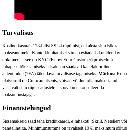
Turvalisus
Kasiino kasutab 128-bitist SSL-krüptimist, et kaitsta sinu isiku- ja
makseandmeid. Konto kinnitamiseks tuleb esitada isikut tõendav
dokument – see on KYC (Know Your Customer) protseduur
rahapesu tõkestamiseks. Lisaks on saadaval kahefaktoriline
autentimine (2FA) täiendava turvalisuse tagamiseks.
Märkus:
Kuna
platvormil on Curacao litsents, võivad võidud olla maksustatud
vastavalt sinu riigi seadustele – soovitame konsulteerida
maksunõustajaga.
Finantstehingud
Sissemakseid saad teha krediitkaardi, e-rahakoti (Skrill, Neteller) või
pangalingiga. Miinimumsumma on tavaliselt 10 €, maksimum sõltub