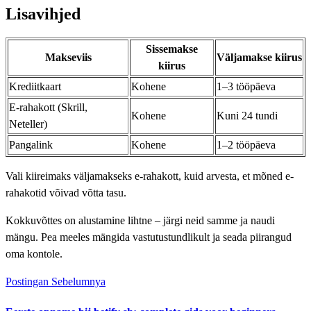
Lisavihjed
Sissemakse
Makseviis
Väljamakse kiirus
kiirus
Krediitkaart
Kohene
1–3 tööpäeva
E-rahakott (Skrill,
Kohene
Kuni 24 tundi
Neteller)
Pangalink
Kohene
1–2 tööpäeva
Vali kiireimaks väljamakseks e-rahakott, kuid arvesta, et mõned e-
rahakotid võivad võtta tasu.
Kokkuvõttes on alustamine lihtne – järgi neid samme ja naudi
mängu. Pea meeles mängida vastutustundlikult ja seada piirangud
oma kontole.
Postingan Sebelumnya