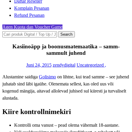
Daftar Reseller
Komplain Pesanan
Refund Pesanan
Agen Kuota dan Voucher Game
Search
Kasiinoäpp ja boonusmatemaatika – samm-
sammult juhend
Juni 24, 2015
zendydigital
Uncategorized
,
Alustamine saidiga
Golisimo
on lihtne, kui tead samme – see juhend
juhatab sind läbi igaühe. Olenemata sellest, kas oled uus või
kogenud mängija, aitavad allolevad juhised sul kiiresti ja turvaliselt
alustada.
Kiire kontrollnimekiri
Kontrolli oma vanust – pead olema vähemalt 18-aastane.