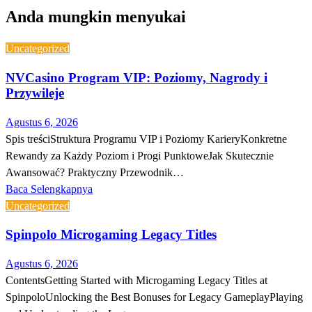
Anda mungkin menyukai
Uncategorized
NVCasino Program VIP: Poziomy, Nagrody i
Przywileje
Agustus 6, 2026
Spis treściStruktura Programu VIP i Poziomy KarieryKonkretne
Rewandy za Każdy Poziom i Progi PunktoweJak Skutecznie
Awansować? Praktyczny Przewodnik…
Baca Selengkapnya
Uncategorized
Spinpolo Microgaming Legacy Titles
Agustus 6, 2026
ContentsGetting Started with Microgaming Legacy Titles at
SpinpoloUnlocking the Best Bonuses for Legacy GameplayPlaying