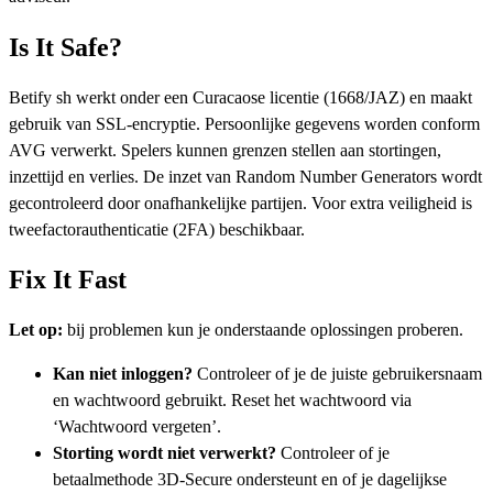
Is It Safe?
Betify sh werkt onder een Curacaose licentie (1668/JAZ) en maakt
gebruik van SSL‑encryptie. Persoonlijke gegevens worden conform
AVG verwerkt. Spelers kunnen grenzen stellen aan stortingen,
inzettijd en verlies. De inzet van Random Number Generators wordt
gecontroleerd door onafhankelijke partijen. Voor extra veiligheid is
tweefactorauthenticatie (2FA) beschikbaar.
Fix It Fast
Let op:
bij problemen kun je onderstaande oplossingen proberen.
Kan niet inloggen?
Controleer of je de juiste gebruikersnaam
en wachtwoord gebruikt. Reset het wachtwoord via
‘Wachtwoord vergeten’.
Storting wordt niet verwerkt?
Controleer of je
betaalmethode 3D‑Secure ondersteunt en of je dagelijkse