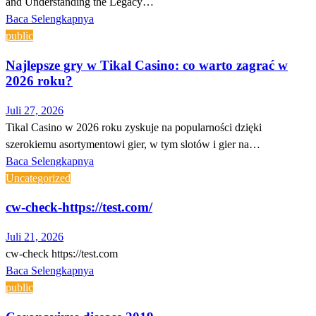
and Understanding the Legacy…
Baca Selengkapnya
public
Najlepsze gry w Tikal Casino: co warto zagrać w
2026 roku?
Juli 27, 2026
Tikal Casino w 2026 roku zyskuje na popularności dzięki
szerokiemu asortymentowi gier, w tym slotów i gier na…
Baca Selengkapnya
Uncategorized
cw-check-https://test.com/
Juli 21, 2026
cw-check https://test.com
Baca Selengkapnya
public