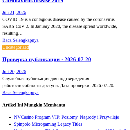
Coronavirus disease 2019
Juli 21, 2026
COVID-19 is a contagious disease caused by the coronavirus
SARS-CoV-2. In January 2020, the disease spread worldwide,
resulting…
Baca Selengkapnya
Uncategorized
Проверка публикации · 2026-07-20
Juli 20, 2026
Служебная публикация для подтверждения
работоспособности доступа. Дата проверки: 2026-07-20.
Baca Selengkapnya
Artikel Ini Mungkin Membantu
NVCasino Program VIP: Poziomy, Nagrody i Przywileje
Spinpolo Microgaming Legacy Titles