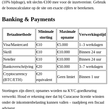
(10% bijdrage), telt slechts €100 mee voor de inzetvereiste. Gebruik
de bonuscalculator op de site om exacte cijfers te berekenen.
Banking & Payments
Minimale
Maximale
Betaalmethode
Verwerkingstijd
storting
opname
Visa/Mastercard
€10
€5.000
1–3 werkdagen
Skrill
€10
€10.000
Binnen 24 uur
Neteller
€10
€10.000
Binnen 24 uur
Bankoverschrijving
€20
€50.000
3–7 werkdagen
Cryptocurrency
€20
Geen limiet
Binnen 1 uur
(BTC/ETH)
equivalent
Stortingen zijn direct; opnames worden na KYC‑goedkeuring
verwerkt. Houd er rekening mee dat bij Curacaose licentie winsten
onder de inkomstenbelasting kunnen vallen – raadpleeg een fiscaal
adviseur.