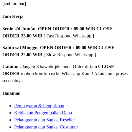
[smbtoolbar]
Jam Kerja
Senin s/d Jum’at OPEN ORDER : 09.00 WIB CLOSE
ORDER 23.00 WIB
[ Fast Respond Whatsapp ]
Sabtu s/d Minggu OPEN ORDER : 09.00 WIB CLOSE
ORDER 22.00 WIB
[ Slow Respond Whatsapp ]
Catatan
: Jangan Khawatir jika anda Order di Jam
CLOSE
ORDER
mohon konfirmasi ke Whatsapp Kami! Akan kami proses
secepatnya
Halaman
Pembayaran & Pengiriman
Kebijakan Pengembalian Dana
Pelanggaran dan Sanksi Reseller
Pelanggaran dan Sanksi Costumer