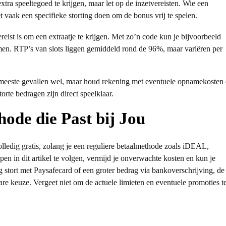
tra speeltegoed te krijgen, maar let op de inzetvereisten. Wie een
 vaak een specifieke storting doen om de bonus vrij te spelen.
eist is om een extraatje te krijgen. Met zo’n code kun je bijvoorbeeld
men. RTP’s van slots liggen gemiddeld rond de 96%, maar variëren per
meeste gevallen wel, maar houd rekening met eventuele opnamekosten
rte bedragen zijn direct speelklaar.
hode die Past bij Jou
volledig gratis, zolang je een reguliere betaalmethode zoals iDEAL,
ppen in dit artikel te volgen, vermijd je onverwachte kosten en kun je
g stort met Paysafecard of een groter bedrag via bankoverschrijving, de
re keuze. Vergeet niet om de actuele limieten en eventuele promoties t