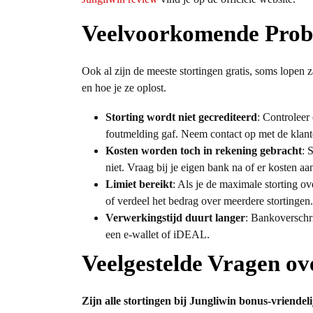
Veelvoorkomende Prob
Ook al zijn de meeste stortingen gratis, soms lope
en hoe je ze oplost.
Storting wordt niet gecrediteerd
: Controleer
foutmelding gaf. Neem contact op met de klante
Kosten worden toch in rekening gebracht
: 
niet. Vraag bij je eigen bank na of er kosten a
Limiet bereikt
: Als je de maximale storting o
of verdeel het bedrag over meerdere stortingen
Verwerkingstijd duurt langer
: Bankoverschr
een e‑wallet of iDEAL.
Veelgestelde Vragen ov
Zijn alle stortingen bij Jungliwin bonus‑vriendel