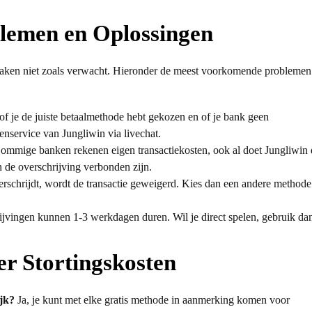
lemen en Oplossingen
n zaken niet zoals verwacht. Hieronder de meest voorkomende problemen
 of je de juiste betaalmethode hebt gekozen en of je bank geen
nservice van Jungliwin via livechat.
Sommige banken rekenen eigen transactiekosten, ook al doet Jungliwin 
an de overschrijving verbonden zijn.
verschrijdt, wordt de transactie geweigerd. Kies dan een andere methode
.
ijvingen kunnen 1‑3 werkdagen duren. Wil je direct spelen, gebruik da
er Stortingskosten
ijk?
Ja, je kunt met elke gratis methode in aanmerking komen voor