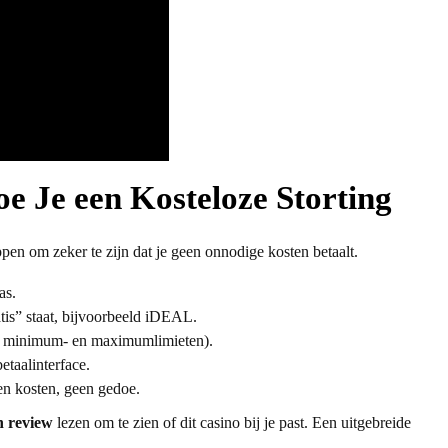
e Je een Kosteloze Storting
ppen om zeker te zijn dat je geen onnodige kosten betaalt.
as.
atis” staat, bijvoorbeeld iDEAL.
de minimum‑ en maximumlimieten).
etaalinterface.
een kosten, geen gedoe.
n review
lezen om te zien of dit casino bij je past. Een uitgebreide