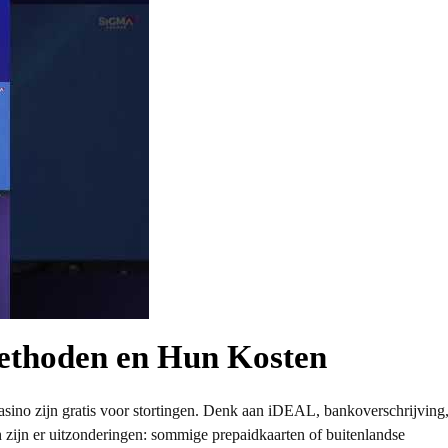
ethoden en Hun Kosten
asino zijn gratis voor stortingen. Denk aan iDEAL, bankoverschrijving
ch zijn er uitzonderingen: sommige prepaidkaarten of buitenlandse