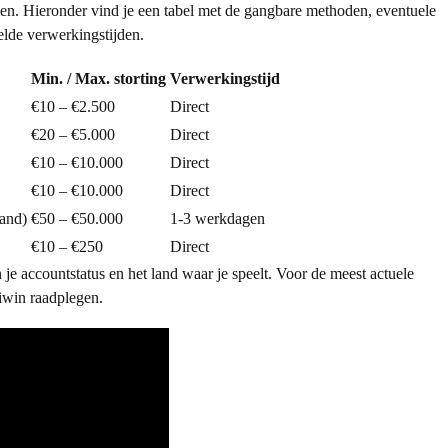
en. Hieronder vind je een tabel met de gangbare methoden, eventuele
de verwerkingstijden.
Min. / Max. storting
Verwerkingstijd
€10 – €2.500
Direct
€20 – €5.000
Direct
€10 – €10.000
Direct
€10 – €10.000
Direct
land)
€50 – €50.000
1‑3 werkdagen
€10 – €250
Direct
je accountstatus en het land waar je speelt. Voor de meest actuele
liwin raadplegen.