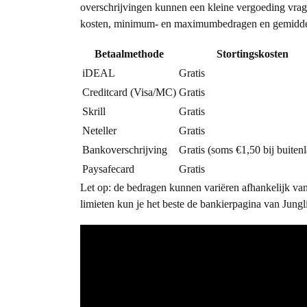
overschrijvingen kunnen een kleine vergoeding vrag
kosten, minimum‑ en maximumbedragen en gemiddel
Betaalmethode
Stortingskosten
iDEAL
Gratis
Creditcard (Visa/MC)
Gratis
Skrill
Gratis
Neteller
Gratis
Bankoverschrijving
Gratis (soms €1,50 bij buiten
Paysafecard
Gratis
Let op: de bedragen kunnen variëren afhankelijk van 
limieten kun je het beste de bankierpagina van Jung