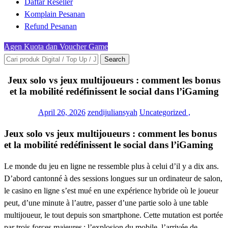
Daftar Reseller
Komplain Pesanan
Refund Pesanan
Agen Kuota dan Voucher Game
Search
Jeux solo vs jeux multijoueurs : comment les bonus
et la mobilité redéfinissent le social dans l’iGaming
April 26, 2026
zendijuliansyah
Uncategorized
,
Jeux solo vs jeux multijoueurs : comment les bonus
et la mobilité redéfinissent le social dans l’iGaming
Le monde du jeu en ligne ne ressemble plus à celui d’il y a dix ans.
D’abord cantonné à des sessions longues sur un ordinateur de salon,
le casino en ligne s’est mué en une expérience hybride où le joueur
peut, d’une minute à l’autre, passer d’une partie solo à une table
multijoueur, le tout depuis son smartphone. Cette mutation est portée
par trois forces majeures : l’explosion du mobile, l’arrivée de