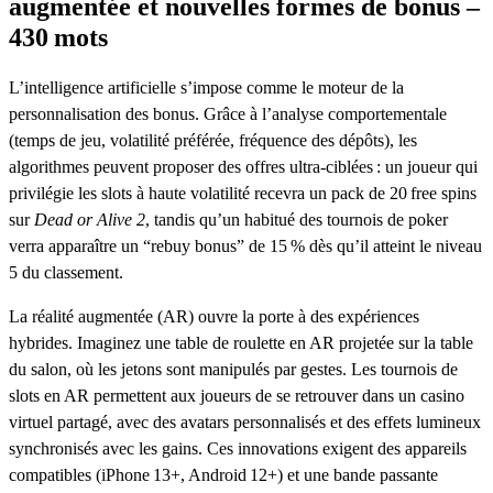
augmentée et nouvelles formes de bonus –
430 mots
L’intelligence artificielle s’impose comme le moteur de la
personnalisation des bonus. Grâce à l’analyse comportementale
(temps de jeu, volatilité préférée, fréquence des dépôts), les
algorithmes peuvent proposer des offres ultra‑ciblées : un joueur qui
privilégie les slots à haute volatilité recevra un pack de 20 free spins
sur
Dead or Alive 2
, tandis qu’un habitué des tournois de poker
verra apparaître un “rebuy bonus” de 15 % dès qu’il atteint le niveau
5 du classement.
La réalité augmentée (AR) ouvre la porte à des expériences
hybrides. Imaginez une table de roulette en AR projetée sur la table
du salon, où les jetons sont manipulés par gestes. Les tournois de
slots en AR permettent aux joueurs de se retrouver dans un casino
virtuel partagé, avec des avatars personnalisés et des effets lumineux
synchronisés avec les gains. Ces innovations exigent des appareils
compatibles (iPhone 13+, Android 12+) et une bande passante