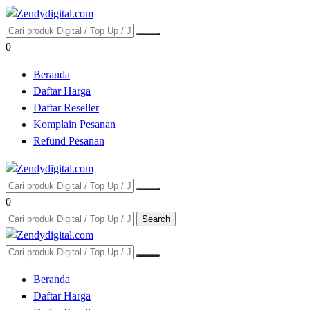
0
Beranda
Daftar Harga
Daftar Reseller
Komplain Pesanan
Refund Pesanan
0
Search
Beranda
Daftar Harga