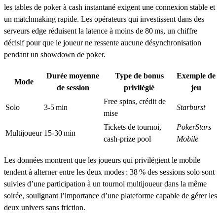
les tables de poker à cash instantané exigent une connexion stable et
un matchmaking rapide. Les opérateurs qui investissent dans des
serveurs edge réduisent la latence à moins de 80 ms, un chiffre
décisif pour que le joueur ne ressente aucune désynchronisation
pendant un showdown de poker.
Durée moyenne
Type de bonus
Exemple de
Mode
de session
privilégié
jeu
Free spins, crédit de
Solo
3‑5 min
Starburst
mise
Tickets de tournoi,
PokerStars
Multijoueur
15‑30 min
cash‑prize pool
Mobile
Les données montrent que les joueurs qui privilégient le mobile
tendent à alterner entre les deux modes : 38 % des sessions solo sont
suivies d’une participation à un tournoi multijoueur dans la même
soirée, soulignant l’importance d’une plateforme capable de gérer les
deux univers sans friction.