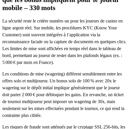
mobile – 330 mots
La sécurité reste le critère numéro un pour les joueurs de casino en
ligne argent réel. Sur mobile, les procédures KYC (Know Your
Customer) sont souvent intégrées à l’application via la
reconnaissance faciale ou la capture de documents en quelques clics.
Les limites de mise sont affichées en temps réel dans le tableau de
bord, permettant au joueur de rester dans les plafonds légaux (ex. :
5 000 € par mois en France).
Les conditions de mise (wagering) diffèrent sensiblement entre les
offres solo et multijoueur. Un bonus solo de 100 % avec 20x le
wagering sur le dépôt initial implique généralement que le joueur
doit parier 2 000 € pour débloquer les gains. En revanche, un ticket
de tournoi multijoueur peut imposer un wagering de 30x, mais
seulement sur les mises effectuées pendant le tournoi, ce qui rend la
contrainte plus ciblée.
Les risques de fraude sont atténués par le cryptage SSL 256‑bits, les