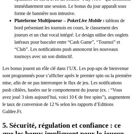
immédiatement une session. Le bonus du jour apparaît sous
forme de bannière non intrusive.
Plateforme Multijoueur –
PokerLive Mobile
:
tableau de
bord présentant les tournois en cours, le classement des
joueurs et un chat vocal intégré. Le design utilise des onglets
latéraux pour basculer entre “Cash Game”, “Tournoi” et
“Club”. Les notifications push annoncent les nouveaux
tournoys avec un son distinctif.
Les bonus jouent un rôle clé dans l’UX. Les pop‑ups de bienvenue
sont programmés pour s’afficher après le premier spin ou la première
mise, afin de ne pas interrompre le flux de jeu. Les notifications
push ciblées, basées sur le comportement du joueur (ex. : “Vous
avez joué 3 slots aujourd’hui, voici 10 € de free spins”), augmentent
le taux de conversion de 12 % selon les rapports d’Editions
Galilee.Fr.
5. Sécurité, régulation et confiance : ce
que les bonus impliquent pour le joueur