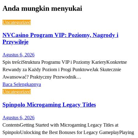
Anda mungkin menyukai
Uncategorized
NVCasino Program VIP: Poziomy, Nagrody i
Przywileje
Agustus 6, 2026
Spis treściStruktura Programu VIP i Poziomy KarieryKonkretne
Rewandy za Każdy Poziom i Progi PunktoweJak Skutecznie
Awansować? Praktyczny Przewodnik…
Baca Selengkapnya
Uncategorized
Spinpolo Microgaming Legacy Titles
Agustus 6, 2026
ContentsGetting Started with Microgaming Legacy Titles at
SpinpoloUnlocking the Best Bonuses for Legacy GameplayPlaying