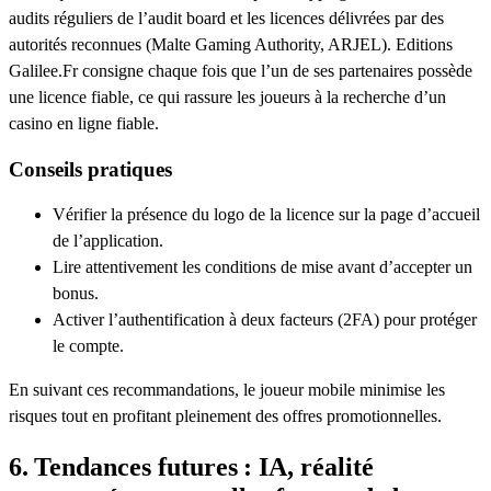
audits réguliers de l’audit board et les licences délivrées par des
autorités reconnues (Malte Gaming Authority, ARJEL). Editions
Galilee.Fr consigne chaque fois que l’un de ses partenaires possède
une licence fiable, ce qui rassure les joueurs à la recherche d’un
casino en ligne fiable.
Conseils pratiques
Vérifier la présence du logo de la licence sur la page d’accueil
de l’application.
Lire attentivement les conditions de mise avant d’accepter un
bonus.
Activer l’authentification à deux facteurs (2FA) pour protéger
le compte.
En suivant ces recommandations, le joueur mobile minimise les
risques tout en profitant pleinement des offres promotionnelles.
6. Tendances futures : IA, réalité