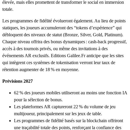
élevée, mais elles promettent de transformer le social en immersion
totale.
Les programmes de fidélité évolueront également. Au lieu de points
statiques, les joueurs accumuleront des “tokens d’expérience” qui
débloquent des niveaux de statut (Bronze, Silver, Gold, Platinum).
Chaque niveau offrira des bonus dynamiques : cash‑back progressif,
accès à des tournois privés, ou même des invitations à des
événements AR exclusifs. Editions Galilee.Fr anticipe que les sites
qui intègrent ces systèmes de tokenisation verront leur taux de
rétention augmenter de 18 % en moyenne.
Prévisions 2027
62 % des joueurs mobiles utiliseront au moins une fonction IA
pour la sélection de bonus.
Les plateformes AR captureront 22 % du volume de jeu
multijoueur, principalement sur les jeux de table.
Les programmes de fidélité basés sur la blockchain offriront
une traçabilité totale des points, renforçant la confiance des