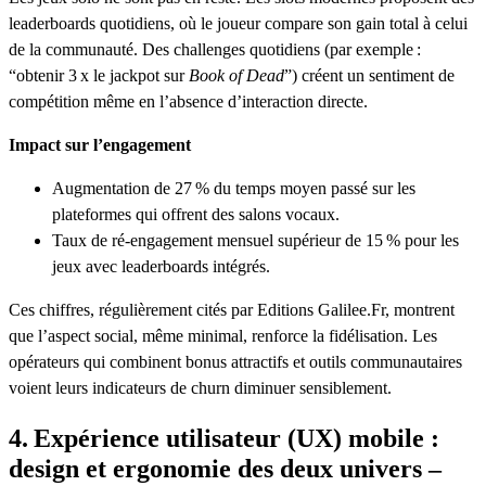
leaderboards quotidiens, où le joueur compare son gain total à celui
de la communauté. Des challenges quotidiens (par exemple :
“obtenir 3 x le jackpot sur
Book of Dead
”) créent un sentiment de
compétition même en l’absence d’interaction directe.
Impact sur l’engagement
Augmentation de 27 % du temps moyen passé sur les
plateformes qui offrent des salons vocaux.
Taux de ré‑engagement mensuel supérieur de 15 % pour les
jeux avec leaderboards intégrés.
Ces chiffres, régulièrement cités par Editions Galilee.Fr, montrent
que l’aspect social, même minimal, renforce la fidélisation. Les
opérateurs qui combinent bonus attractifs et outils communautaires
voient leurs indicateurs de churn diminuer sensiblement.
4. Expérience utilisateur (UX) mobile :
design et ergonomie des deux univers –