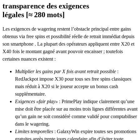
transparence des exigences
légales [≈ 280 mots]
Les exigences de wagering restent l’obstacle principal entre gains
obtenus via free spins et possibilité réelle de retrait immédiat depuis
son smartphone . La plupart des opérateurs appliquent entre X20 et
X40 fois le montant gagné avant pouvoir encaisser ; toutefois
certaines nuances existent :
Multiplier les gains par X fois avant retrait possible
:
RedJackpot impose X30 pour tous ses free spins classiques
mais réduit à X20 si le joueur accepte un bonus cash
supplémentaire.
Exigences «fair play»
: PrimePlay indique clairement qu’une
mise doit être placée sur au moins trois lignes différentes avant
qu’un gain ne soit considéré comme validé pour comptabiliser
dans le wagering.
Limites temporelles
: GalaxyWin expire toutes ses promotions
gratuites après trente jours calendaire afin d’éviter toute