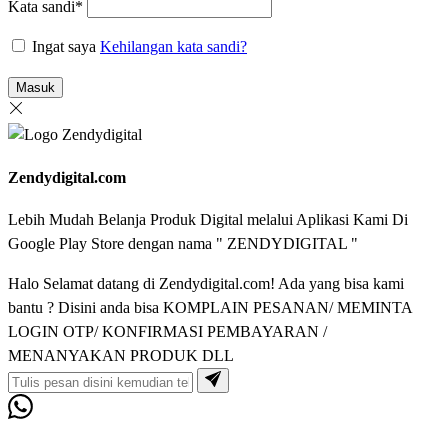
Kata sandi
*
Ingat saya
Kehilangan kata sandi?
Masuk
Zendydigital.com
Lebih Mudah Belanja Produk Digital melalui Aplikasi Kami Di
Google Play Store dengan nama " ZENDYDIGITAL "
Halo Selamat datang di Zendydigital.com! Ada yang bisa kami
bantu ? Disini anda bisa KOMPLAIN PESANAN/ MEMINTA
LOGIN OTP/ KONFIRMASI PEMBAYARAN /
MENANYAKAN PRODUK DLL