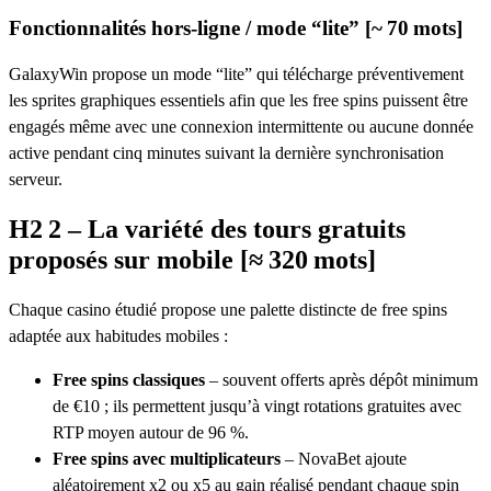
Fonctionnalités hors‑ligne / mode “lite” [~ 70 mots]
GalaxyWin propose un mode “lite” qui télécharge préventivement
les sprites graphiques essentiels afin que les free spins puissent être
engagés même avec une connexion intermittente ou aucune donnée
active pendant cinq minutes suivant la dernière synchronisation
serveur.
H2 2 – La variété des tours gratuits
proposés sur mobile [≈ 320 mots]
Chaque casino étudié propose une palette distincte de free spins
adaptée aux habitudes mobiles :
Free spins classiques
– souvent offerts après dépôt minimum
de €10 ; ils permettent jusqu’à vingt rotations gratuites avec
RTP moyen autour de 96 %.
Free spins avec multiplicateurs
– NovaBet ajoute
aléatoirement x2 ou x5 au gain réalisé pendant chaque spin