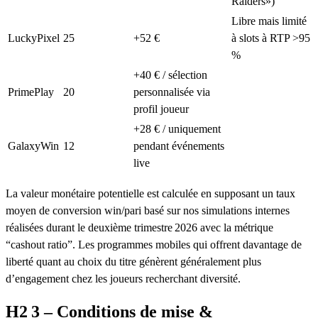
Raiders»)
Libre mais limité
LuckyPixel
25
+52 €
à slots à RTP >95
%
+40 € / sélection
PrimePlay
20
personnalisée via
profil joueur
+28 € / uniquement
GalaxyWin
12
pendant événements
live
La valeur monétaire potentielle est calculée en supposant un taux
moyen de conversion win/pari basé sur nos simulations internes
réalisées durant le deuxième trimestre 2026 avec la métrique
“cashout ratio”. Les programmes mobiles qui offrent davantage de
liberté quant au choix du titre génèrent généralement plus
d’engagement chez les joueurs recherchant diversité.
H2 3 – Conditions de mise &