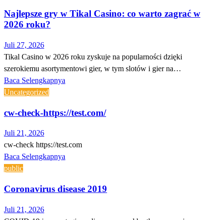
Najlepsze gry w Tikal Casino: co warto zagrać w
2026 roku?
Juli 27, 2026
Tikal Casino w 2026 roku zyskuje na popularności dzięki
szerokiemu asortymentowi gier, w tym slotów i gier na…
Baca Selengkapnya
Uncategorized
cw-check-https://test.com/
Juli 21, 2026
cw-check https://test.com
Baca Selengkapnya
public
Coronavirus disease 2019
Juli 21, 2026