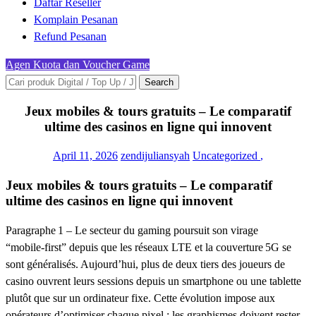
Daftar Reseller
Komplain Pesanan
Refund Pesanan
Agen Kuota dan Voucher Game
Search
Jeux mobiles & tours gratuits – Le comparatif
ultime des casinos en ligne qui innovent
April 11, 2026
zendijuliansyah
Uncategorized
,
Jeux mobiles & tours gratuits – Le comparatif
ultime des casinos en ligne qui innovent
Paragraphe 1 – Le secteur du gaming poursuit son virage
“mobile‑first” depuis que les réseaux LTE et la couverture 5G se
sont généralisés. Aujourd’hui, plus de deux tiers des joueurs de
casino ouvrent leurs sessions depuis un smartphone ou une tablette
plutôt que sur un ordinateur fixe. Cette évolution impose aux
opérateurs d’optimiser chaque pixel : les graphismes doivent rester