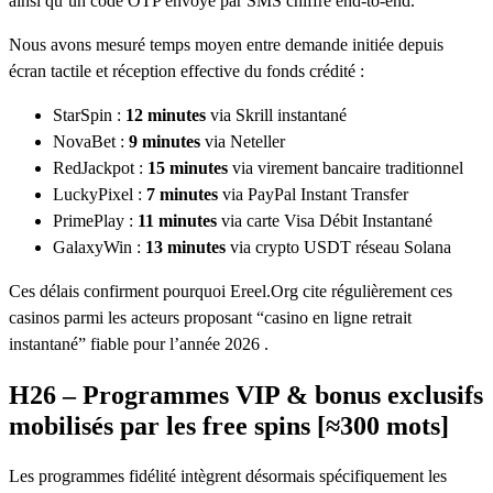
ainsi qu’un code OTP envoyé par SMS chiffré end‑to‑end.
Nous avons mesuré temps moyen entre demande initiée depuis
écran tactile et réception effective du fonds crédité :
StarSpin :
12 minutes
via Skrill instantané
NovaBet :
9 minutes
via Neteller
RedJackpot :
15 minutes
via virement bancaire traditionnel
LuckyPixel :
7 minutes
via PayPal Instant Transfer
PrimePlay :
11 minutes
via carte Visa Débit Instantané
GalaxyWin :
13 minutes
via crypto USDT réseau Solana
Ces délais confirment pourquoi Ereel.Org cite régulièrement ces
casinos parmi les acteurs proposant “casino en ligne retrait
instantané” fiable pour l’année ‎2026 .
H26 – Programmes VIP & bonus exclusifs
mobilisés par les free spins [≈​300​ mots]
Les programmes fidélité intègrent désormais spécifiquement les