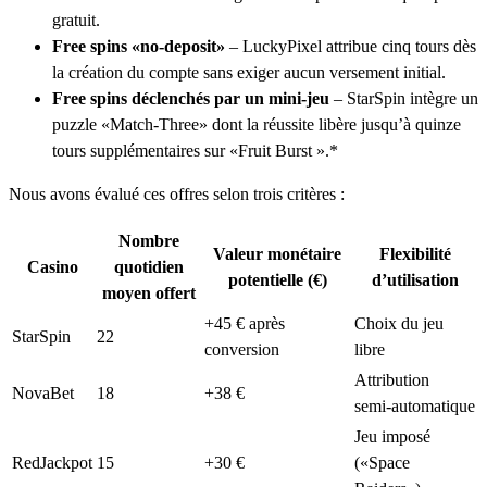
gratuit.
Free spins «no‑deposit»
– LuckyPixel attribue cinq tours dès
la création du compte sans exiger aucun versement initial.
Free spins déclenchés par un mini‑jeu
– StarSpin intègre un
puzzle «Match‑Three» dont la réussite libère jusqu’à quinze
tours supplémentaires sur «Fruit Burst ».*
Nous avons évalué ces offres selon trois critères :
Nombre
Valeur monétaire
Flexibilité
Casino
quotidien
potentielle (€)
d’utilisation
moyen offert
+45 € après
Choix du jeu
StarSpin
22
conversion
libre
Attribution
NovaBet
18
+38 €
semi‑automatique
Jeu imposé
RedJackpot
15
+30 €
(«Space