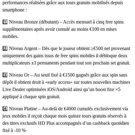
performances réalisées grâce aux tours gratuits mobilisés depuis
smartphone :
1️⃣ Niveau Bronze (débutant) – Accès mensuel à cinq free spins
supplémentaires après avoir cumulé au moins €100 en mises
mobiles.
2️⃣ Niveau Argent – Dès que le joueur obtient ≥€500 net provenant
uniquement des gains issus de free spins mobiles il débloque deux
multiplicateurs x3 permanents pendant tout son prochain set gratuit.
3️⃣ Niveau Or – Au seuil fixé à €1500 gagnés grâce aux spin sans
dépôt il obtient droit à «early access» sur toutes nouvelles machines
Live Dealer optimisées iOS/Android ainsi qu’un boost fixe ×5
appliqué à chaque spin gratuit.
4️⃣ Niveau Platine – Au-delà de €4000 cumulés exclusivement via
jeux mobiles il reçoit chaque mois quinze tours gratuits réservés à
des titres exclusifs HD Plus accompagnés d’un cashback quotidien
fixé à ‑10 %·