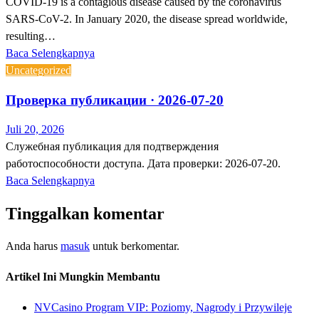
COVID-19 is a contagious disease caused by the coronavirus
SARS-CoV-2. In January 2020, the disease spread worldwide,
resulting…
Baca Selengkapnya
Uncategorized
Проверка публикации · 2026-07-20
Juli 20, 2026
Служебная публикация для подтверждения
работоспособности доступа. Дата проверки: 2026-07-20.
Baca Selengkapnya
Tinggalkan komentar
Anda harus
masuk
untuk berkomentar.
Artikel Ini Mungkin Membantu
NVCasino Program VIP: Poziomy, Nagrody i Przywileje