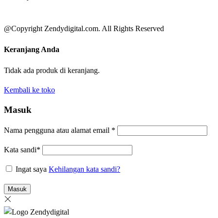
@Copyright Zendydigital.com. All Rights Reserved
Keranjang Anda
Tidak ada produk di keranjang.
Kembali ke toko
Masuk
Nama pengguna atau alamat email
*
Kata sandi
*
Ingat saya
Kehilangan kata sandi?
Masuk