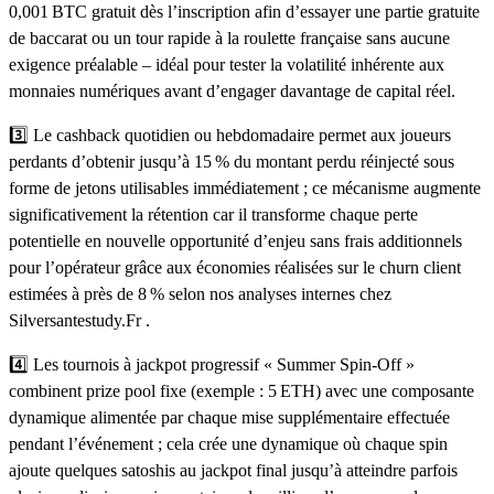
0,001 BTC gratuit dès l’inscription afin d’essayer une partie gratuite
de baccarat ou un tour rapide à la roulette française sans aucune
exigence préalable – idéal pour tester la volatilité inhérente aux
monnaies numériques avant d’engager davantage de capital réel.
3️⃣ Le cashback quotidien ou hebdomadaire permet aux joueurs
perdants d’obtenir jusqu’à 15 % du montant perdu réinjecté sous
forme de jetons utilisables immédiatement ; ce mécanisme augmente
significativement la rétention car il transforme chaque perte
potentielle en nouvelle opportunité d’enjeu sans frais additionnels
pour l’opérateur grâce aux économies réalisées sur le churn client
estimées à près de 8 % selon nos analyses internes chez
Silversantestudy.Fr .
4️⃣ Les tournois à jackpot progressif « Summer Spin‑Off »
combinent prize pool fixe (exemple : 5 ETH) avec une composante
dynamique alimentée par chaque mise supplémentaire effectuée
pendant l’événement ; cela crée une dynamique où chaque spin
ajoute quelques satoshis au jackpot final jusqu’à atteindre parfois