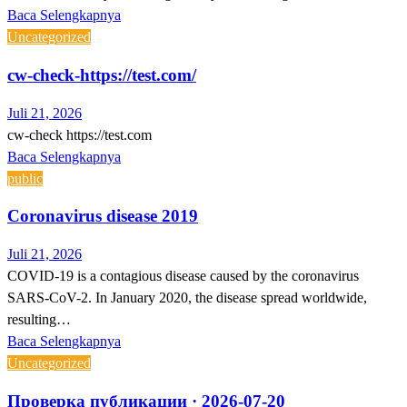
Baca Selengkapnya
Uncategorized
cw-check-https://test.com/
Juli 21, 2026
cw-check https://test.com
Baca Selengkapnya
public
Coronavirus disease 2019
Juli 21, 2026
COVID-19 is a contagious disease caused by the coronavirus
SARS-CoV-2. In January 2020, the disease spread worldwide,
resulting…
Baca Selengkapnya
Uncategorized
Проверка публикации · 2026-07-20