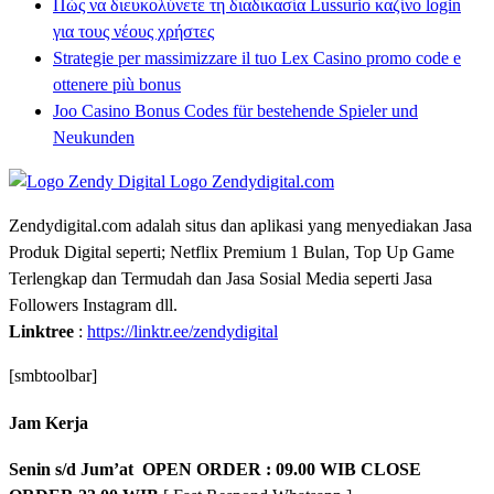
Πώς να διευκολύνετε τη διαδικασία Lussurio καζίνο login
για τους νέους χρήστες
Strategie per massimizzare il tuo Lex Casino promo code e
ottenere più bonus
Joo Casino Bonus Codes für bestehende Spieler und
Neukunden
Zendydigital.com adalah situs dan aplikasi yang menyediakan Jasa
Produk Digital seperti; Netflix Premium 1 Bulan, Top Up Game
Terlengkap dan Termudah dan Jasa Sosial Media seperti Jasa
Followers Instagram dll.
Linktree
:
https://linktr.ee/zendydigital
[smbtoolbar]
Jam Kerja
Senin s/d Jum’at OPEN ORDER : 09.00 WIB CLOSE