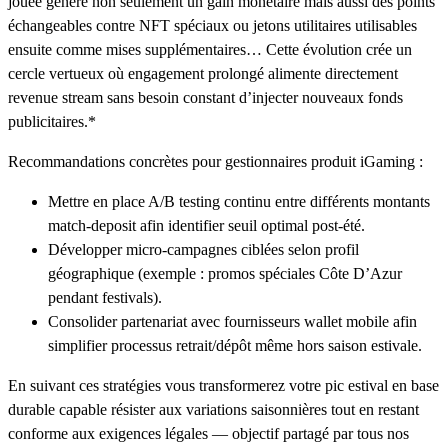
jouée génère non seulement un gain monétaire mais aussi des points
échangeables contre NFT spéciaux ou jetons utilitaires utilisables
ensuite comme mises supplémentaires… Cette évolution crée un
cercle vertueux où engagement prolongé alimente directement
revenue stream sans besoin constant d’injecter nouveaux fonds
publicitaires.*
Recommandations concrètes pour gestionnaires produit iGaming :
Mettre en place A/B testing continu entre différents montants
match‑deposit afin identifier seuil optimal post‐été.
Développer micro‑campagnes ciblées selon profil
géographique (exemple : promos spéciales Côte D’Azur
pendant festivals).
Consolider partenariat avec fournisseurs wallet mobile afin
simplifier processus retrait/dépôt même hors saison estivale.
En suivant ces stratégies vous transformerez votre pic estival en base
durable capable résister aux variations saisonnières tout en restant
conforme aux exigences légales — objectif partagé par tous nos