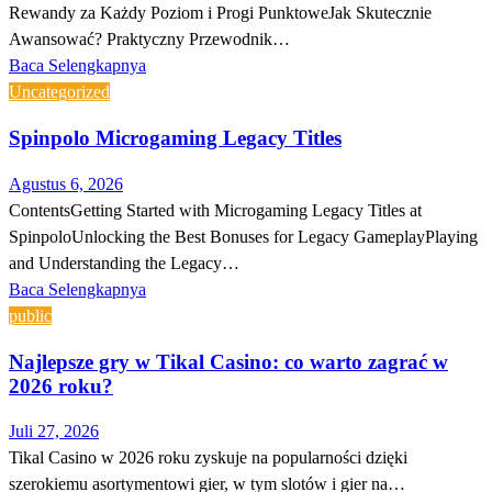
Rewandy za Każdy Poziom i Progi PunktoweJak Skutecznie
Awansować? Praktyczny Przewodnik…
Baca Selengkapnya
Uncategorized
Spinpolo Microgaming Legacy Titles
Agustus 6, 2026
ContentsGetting Started with Microgaming Legacy Titles at
SpinpoloUnlocking the Best Bonuses for Legacy GameplayPlaying
and Understanding the Legacy…
Baca Selengkapnya
public
Najlepsze gry w Tikal Casino: co warto zagrać w
2026 roku?
Juli 27, 2026
Tikal Casino w 2026 roku zyskuje na popularności dzięki
szerokiemu asortymentowi gier, w tym slotów i gier na…