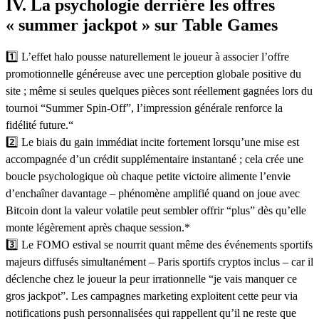
IV. La psychologie derrière les offres
« summer jackpot » sur Table Games
1️⃣ L’effet halo pousse naturellement le joueur à associer l’offre
promotionnelle généreuse avec une perception globale positive du
site ; même si seules quelques pièces sont réellement gagnées lors du
tournoi “Summer Spin‑Off”, l’impression générale renforce la
fidélité future.“
2️⃣ Le biais du gain immédiat incite fortement lorsqu’une mise est
accompagnée d’un crédit supplémentaire instantané ; cela crée une
boucle psychologique où chaque petite victoire alimente l’envie
d’enchaîner davantage – phénomène amplifié quand on joue avec
Bitcoin dont la valeur volatile peut sembler offrir “plus” dès qu’elle
monte légèrement après chaque session.*
3️⃣ Le FOMO estival se nourrit quant même des événements sportifs
majeurs diffusés simultanément – Paris sportifs cryptos inclus – car il
déclenche chez le joueur la peur irrationnelle “je vais manquer ce
gros jackpot”. Les campagnes marketing exploitent cette peur via
notifications push personnalisées qui rappellent qu’il ne reste que