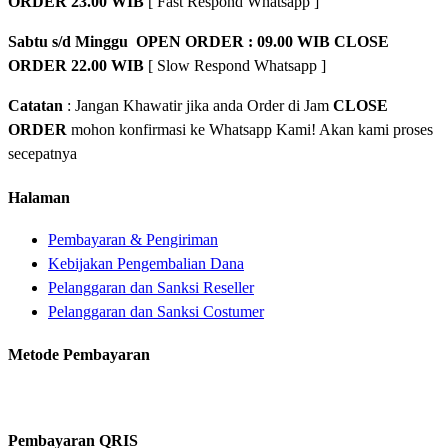
ORDER 23.00 WIB
[ Fast Respond Whatsapp ]
Sabtu s/d Minggu OPEN ORDER : 09.00 WIB CLOSE
ORDER 22.00 WIB
[ Slow Respond Whatsapp ]
Catatan
: Jangan Khawatir jika anda Order di Jam
CLOSE
ORDER
mohon konfirmasi ke Whatsapp Kami! Akan kami proses
secepatnya
Halaman
Pembayaran & Pengiriman
Kebijakan Pengembalian Dana
Pelanggaran dan Sanksi Reseller
Pelanggaran dan Sanksi Costumer
Metode Pembayaran
Pembayaran QRIS