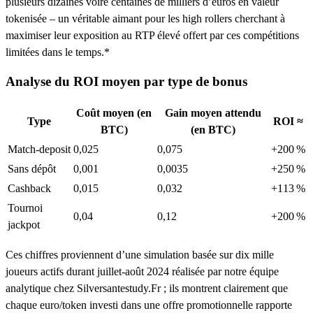
plusieurs dizaines voire centaines de milliers d’euros en valeur
tokenisée – un véritable aimant pour les high rollers cherchant à
maximiser leur exposition au RTP élevé offert par ces compétitions
limitées dans le temps.*
Analyse du ROI moyen par type de bonus
Coût moyen (en
Gain moyen attendu
Type
ROI ≈
BTC)
(en BTC)
Match‑deposit
0,025
0,075
+200 %
Sans dépôt
0,001
0,0035
+250 %
Cashback
0,015
0,032
+113 %
Tournoi
0,04
0,12
+200 %
jackpot
Ces chiffres proviennent d’une simulation basée sur dix mille
joueurs actifs durant juillet‑août 2024 réalisée par notre équipe
analytique chez Silversantestudy.Fr ; ils montrent clairement que
chaque euro/token investi dans une offre promotionnelle rapporte