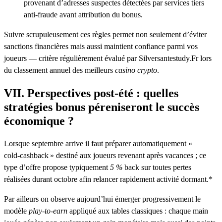
provenant d’adresses suspectes détectées par services tiers
anti‑fraude avant attribution du bonus.
Suivre scrupuleusement ces règles permet non seulement d’éviter
sanctions financières mais aussi maintient confiance parmi vos
joueurs — critère régulièrement évalué par Silversantestudy.Fr lors
du classement annuel des meilleurs
casino crypto
.
VII. Perspectives post‑été : quelles
stratégies bonus péreniseront le succès
économique ?
Lorsque septembre arrive il faut préparer automatiquement «
cold‑cashback » destiné aux joueurs revenant après vacances ; ce
type d’offre propose typiquement
5 %
back sur toutes pertes
réalisées durant octobre afin relancer rapidement activité dormant.*
Par ailleurs on observe aujourd’hui émerger progressivement le
modèle
play‑to‑earn
appliqué aux tables classiques : chaque main