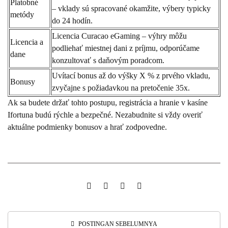
Platobné
– vklady sú spracované okamžite, výbery typicky
metódy
do 24 hodín.
Licencia Curacao eGaming – výhry môžu
Licencia a
podliehať miestnej dani z príjmu, odporúčame
dane
konzultovať s daňovým poradcom.
Uvítací bonus až do výšky X % z prvého vkladu,
Bonusy
zvyčajne s požiadavkou na pretočenie 35x.
Ak sa budete držať tohto postupu, registrácia a hranie v kasíne
Ifortuna budú rýchle a bezpečné. Nezabudnite si vždy overiť
aktuálne podmienky bonusov a hrať zodpovedne.
POSTINGAN SEBELUMNYA