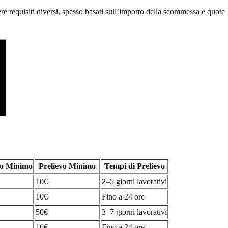
re requisiti diversi, spesso basati sull’importo della scommessa e quote
to Minimo
Prelievo Minimo
Tempi di Prelievo
10€
2–5 giorni lavorativi
10€
Fino a 24 ore
50€
3–7 giorni lavorativi
10€
Fino a 24 ore