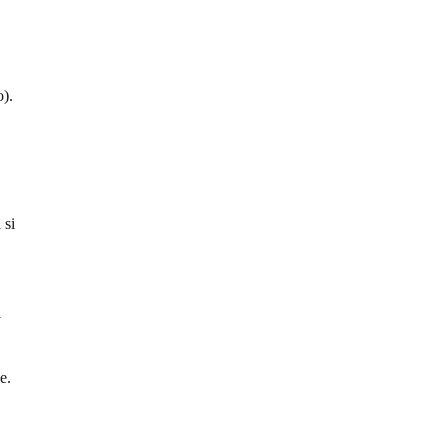
o).
 si
l
e.