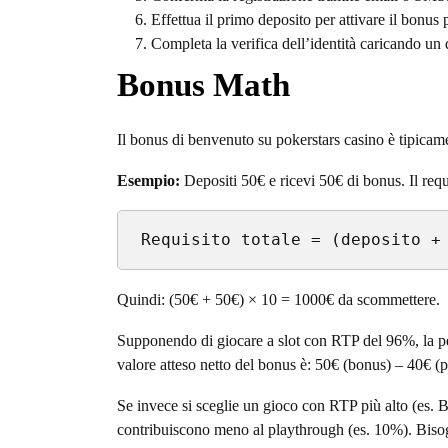
Effettua il primo deposito per attivare il bonus 
Completa la verifica dell’identità caricando un 
Bonus Math
Il bonus di benvenuto su pokerstars casino è tipica
Esempio:
Depositi 50€ e ricevi 50€ di bonus. Il req
Requisito totale = (deposito +
Quindi: (50€ + 50€) × 10 = 1000€ da scommettere.
Supponendo di giocare a slot con RTP del 96%, la pe
valore atteso netto del bonus è: 50€ (bonus) – 40€ (p
Se invece si sceglie un gioco con RTP più alto (es. B
contribuiscono meno al playthrough (es. 10%). Bisog