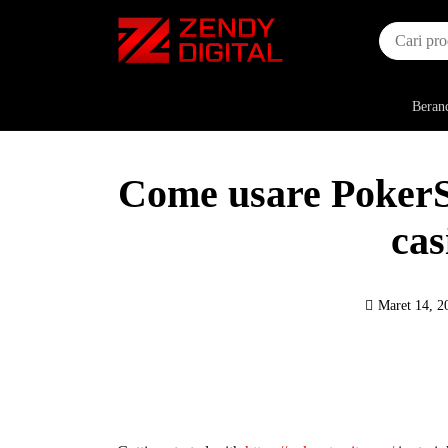
Beran
Come usare PokerSt
cas
Maret 14, 2