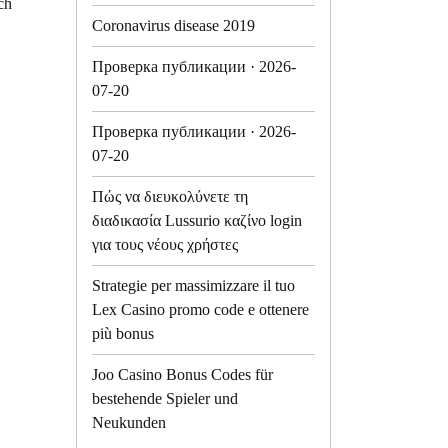
ch
Coronavirus disease 2019
Проверка публикации · 2026-
07-20
Проверка публикации · 2026-
07-20
Πώς να διευκολύνετε τη
διαδικασία Lussurio καζίνο login
για τους νέους χρήστες
Strategie per massimizzare il tuo
Lex Casino promo code e ottenere
più bonus
Joo Casino Bonus Codes für
bestehende Spieler und
Neukunden