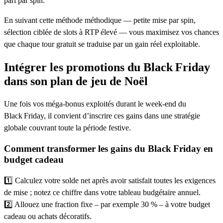
pari par spin.
En suivant cette méthode méthodique — petite mise par spin,
sélection ciblée de slots à RTP élevé — vous maximisez vos chances
que chaque tour gratuit se traduise par un gain réel exploitable.
Intégrer les promotions du Black Friday
dans son plan de jeu de Noël
Une fois vos méga‑bonus exploités durant le week‑end du
Black Friday, il convient d’inscrire ces gains dans une stratégie
globale couvrant toute la période festive.
Comment transformer les gains du Black Friday en
budget cadeau
1️⃣ Calculez votre solde net après avoir satisfait toutes les exigences
de mise ; notez ce chiffre dans votre tableau budgétaire annuel.
2️⃣ Allouez une fraction fixe – par exemple 30 % – à votre budget
cadeau ou achats décoratifs.