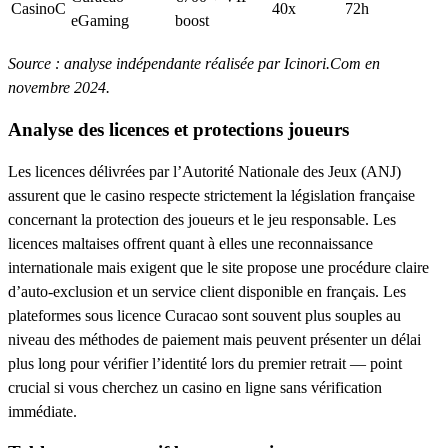
CasinoC
40x
72h
eGaming
boost
Source : analyse indépendante réalisée par Icinori.Com en
novembre 2024.
Analyse des licences et protections joueurs
Les licences délivrées par l’Autorité Nationale des Jeux (ANJ)
assurent que le casino respecte strictement la législation française
concernant la protection des joueurs et le jeu responsable. Les
licences maltaises offrent quant à elles une reconnaissance
internationale mais exigent que le site propose une procédure claire
d’auto‑exclusion et un service client disponible en français. Les
plateformes sous licence Curacao sont souvent plus souples au
niveau des méthodes de paiement mais peuvent présenter un délai
plus long pour vérifier l’identité lors du premier retrait — point
crucial si vous cherchez un casino en ligne sans vérification
immédiate.