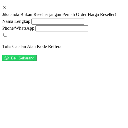
Jika anda Bukan Reseller jangan Pernah Order Harga Reseller!
Nama Lengkap
Phone/WhatsApp
Tulis Catatan Atau Kode Refferal
Beli Sekarang