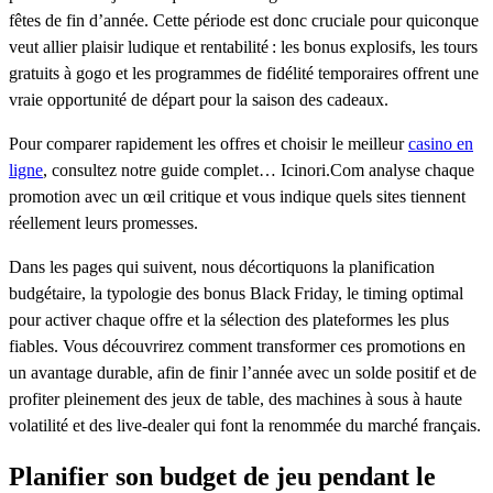
fêtes de fin d’année. Cette période est donc cruciale pour quiconque
veut allier plaisir ludique et rentabilité : les bonus explosifs, les tours
gratuits à gogo et les programmes de fidélité temporaires offrent une
vraie opportunité de départ pour la saison des cadeaux.
Pour comparer rapidement les offres et choisir le meilleur
casino en
ligne
, consultez notre guide complet… Icinori.Com analyse chaque
promotion avec un œil critique et vous indique quels sites tiennent
réellement leurs promesses.
Dans les pages qui suivent, nous décortiquons la planification
budgétaire, la typologie des bonus Black Friday, le timing optimal
pour activer chaque offre et la sélection des plateformes les plus
fiables. Vous découvrirez comment transformer ces promotions en
un avantage durable, afin de finir l’année avec un solde positif et de
profiter pleinement des jeux de table, des machines à sous à haute
volatilité et des live‑dealer qui font la renommée du marché français.
Planifier son budget de jeu pendant le