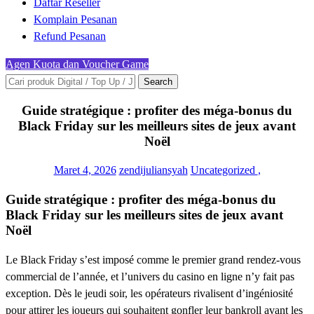
Daftar Reseller
Komplain Pesanan
Refund Pesanan
Agen Kuota dan Voucher Game
Search
Guide stratégique : profiter des méga‑bonus du
Black Friday sur les meilleurs sites de jeux avant
Noël
Maret 4, 2026
zendijuliansyah
Uncategorized
,
Guide stratégique : profiter des méga‑bonus du
Black Friday sur les meilleurs sites de jeux avant
Noël
Le Black Friday s’est imposé comme le premier grand rendez‑vous
commercial de l’année, et l’univers du casino en ligne n’y fait pas
exception. Dès le jeudi soir, les opérateurs rivalisent d’ingéniosité
pour attirer les joueurs qui souhaitent gonfler leur bankroll avant les