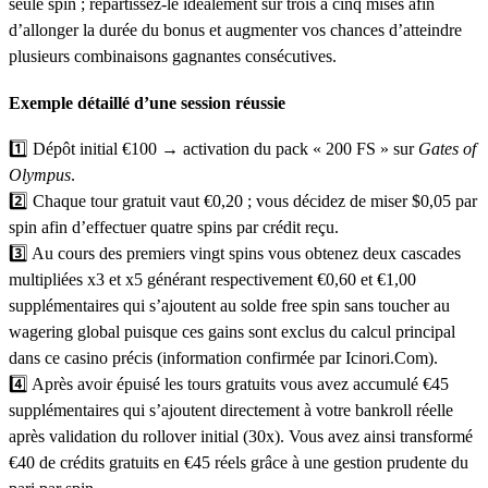
seule spin ; répartissez-le idéalement sur trois à cinq mises afin
d’allonger la durée du bonus et augmenter vos chances d’atteindre
plusieurs combinaisons gagnantes consécutives.
Exemple détaillé d’une session réussie
1️⃣ Dépôt initial €100 → activation du pack « 200 FS » sur
Gates of
Olympus
.
2️⃣ Chaque tour gratuit vaut €0,20 ; vous décidez de miser $0,05 par
spin afin d’effectuer quatre spins par crédit reçu.
3️⃣ Au cours des premiers vingt spins vous obtenez deux cascades
multipliées x3 et x5 générant respectivement €0,60 et €1,00
supplémentaires qui s’ajoutent au solde free spin sans toucher au
wagering global puisque ces gains sont exclus du calcul principal
dans ce casino précis (information confirmée par Icinori.Com).
4️⃣ Après avoir épuisé les tours gratuits vous avez accumulé €45
supplémentaires qui s’ajoutent directement à votre bankroll réelle
après validation du rollover initial (30x). Vous avez ainsi transformé
€40 de crédits gratuits en €45 réels grâce à une gestion prudente du