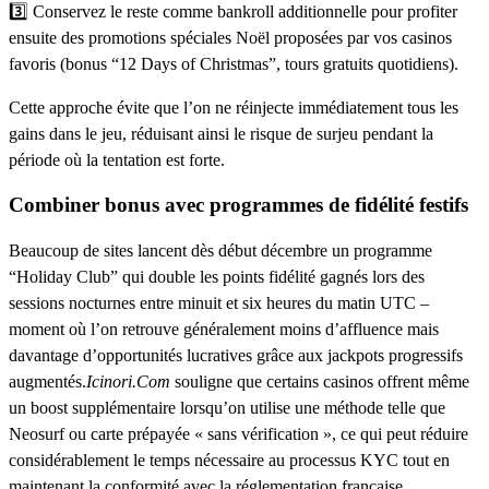
3️⃣ Conservez le reste comme bankroll additionnelle pour profiter
ensuite des promotions spéciales Noël proposées par vos casinos
favoris (bonus “12 Days of Christmas”, tours gratuits quotidiens).
Cette approche évite que l’on ne réinjecte immédiatement tous les
gains dans le jeu, réduisant ainsi le risque de surjeu pendant la
période où la tentation est forte.
Combiner bonus avec programmes de fidélité festifs
Beaucoup de sites lancent dès début décembre un programme
“Holiday Club” qui double les points fidélité gagnés lors des
sessions nocturnes entre minuit et six heures du matin UTC –
moment où l’on retrouve généralement moins d’affluence mais
davantage d’opportunités lucratives grâce aux jackpots progressifs
augmentés.
Icinori.Com
souligne que certains casinos offrent même
un boost supplémentaire lorsqu’on utilise une méthode telle que
Neosurf ou carte prépayée « sans vérification », ce qui peut réduire
considérablement le temps nécessaire au processus KYC tout en
maintenant la conformité avec la réglementation française.