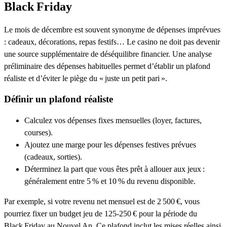
Black Friday
Le mois de décembre est souvent synonyme de dépenses imprévues
: cadeaux, décorations, repas festifs… Le casino ne doit pas devenir
une source supplémentaire de déséquilibre financier. Une analyse
préliminaire des dépenses habituelles permet d’établir un plafond
réaliste et d’éviter le piège du « juste un petit pari ».
Définir un plafond réaliste
Calculez vos dépenses fixes mensuelles (loyer, factures,
courses).
Ajoutez une marge pour les dépenses festives prévues
(cadeaux, sorties).
Déterminez la part que vous êtes prêt à allouer aux jeux :
généralement entre 5 % et 10 % du revenu disponible.
Par exemple, si votre revenu net mensuel est de 2 500 €, vous
pourriez fixer un budget jeu de 125‑250 € pour la période du
Black Friday au Nouvel An. Ce plafond inclut les mises réelles ainsi