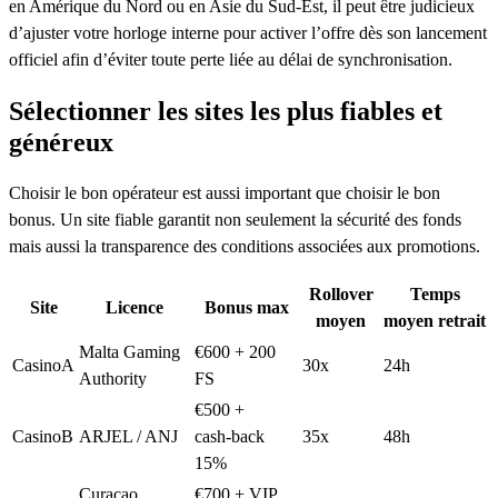
en Amérique du Nord ou en Asie du Sud‑Est, il peut être judicieux
d’ajuster votre horloge interne pour activer l’offre dès son lancement
officiel afin d’éviter toute perte liée au délai de synchronisation.
Sélectionner les sites les plus fiables et
généreux
Choisir le bon opérateur est aussi important que choisir le bon
bonus. Un site fiable garantit non seulement la sécurité des fonds
mais aussi la transparence des conditions associées aux promotions.
Rollover
Temps
Site
Licence
Bonus max
moyen
moyen retrait
Malta Gaming
€600 + 200
CasinoA
30x
24h
Authority
FS
€500 +
CasinoB
ARJEL / ANJ
cash‑back
35x
48h
15%
Curacao
€700 + VIP