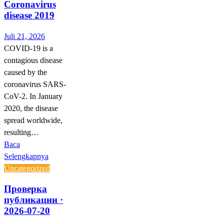
Coronavirus
disease 2019
Juli 21, 2026
COVID-19 is a
contagious disease
caused by the
coronavirus SARS-
CoV-2. In January
2020, the disease
spread worldwide,
resulting…
Baca
Selengkapnya
Uncategorized
Проверка
публикации ·
2026-07-20