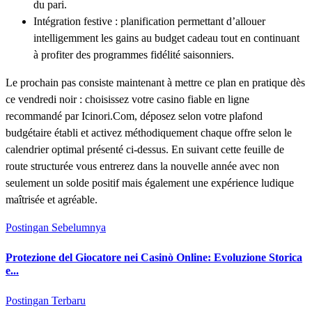
du pari.
Intégration festive : planification permettant d’allouer
intelligemment les gains au budget cadeau tout en continuant
à profiter des programmes fidélité saisonniers.
Le prochain pas consiste maintenant à mettre ce plan en pratique dès
ce vendredi noir : choisissez votre casino fiable en ligne
recommandé par Icinori.Com, déposez selon votre plafond
budgétaire établi et activez méthodiquement chaque offre selon le
calendrier optimal présenté ci‑dessus. En suivant cette feuille de
route structurée vous entrerez dans la nouvelle année avec non
seulement un solde positif mais également une expérience ludique
maîtrisée et agréable.
Postingan Sebelumnya
Protezione del Giocatore nei Casinò Online: Evoluzione Storica
e...
Postingan Terbaru