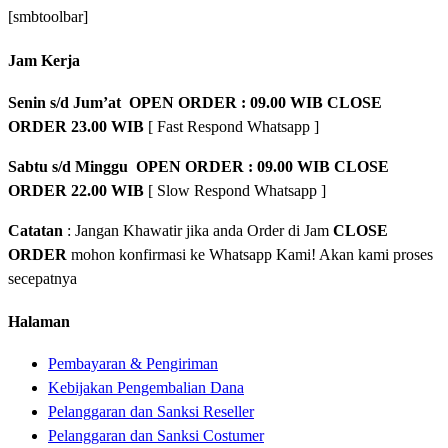
[smbtoolbar]
Jam Kerja
Senin s/d Jum’at OPEN ORDER : 09.00 WIB CLOSE
ORDER 23.00 WIB
[ Fast Respond Whatsapp ]
Sabtu s/d Minggu OPEN ORDER : 09.00 WIB CLOSE
ORDER 22.00 WIB
[ Slow Respond Whatsapp ]
Catatan
: Jangan Khawatir jika anda Order di Jam
CLOSE
ORDER
mohon konfirmasi ke Whatsapp Kami! Akan kami proses
secepatnya
Halaman
Pembayaran & Pengiriman
Kebijakan Pengembalian Dana
Pelanggaran dan Sanksi Reseller
Pelanggaran dan Sanksi Costumer