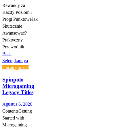
Rewandy za
Każdy Poziom i
Progi PunktoweJak
Skutecznie
Awansować?
Praktyczny
Przewodnik…
Baca
Selengkapnya
Uncategorized
Spinpolo
Microgaming
Legacy Titles
Agustus 6, 2026
ContentsGetting
Started with
Microgaming