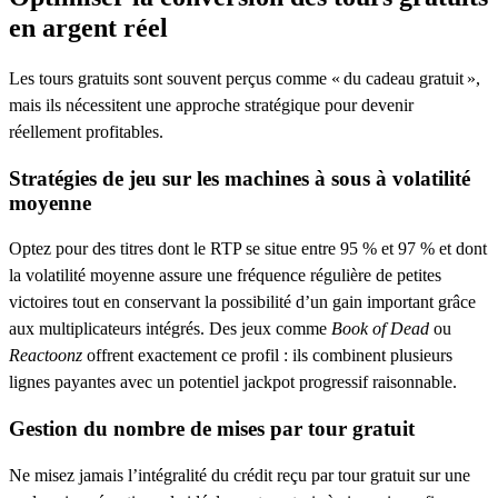
en argent réel
Les tours gratuits sont souvent perçus comme « du cadeau gratuit »,
mais ils nécessitent une approche stratégique pour devenir
réellement profitables.
Stratégies de jeu sur les machines à sous à volatilité
moyenne
Optez pour des titres dont le RTP se situe entre 95 % et 97 % et dont
la volatilité moyenne assure une fréquence régulière de petites
victoires tout en conservant la possibilité d’un gain important grâce
aux multiplicateurs intégrés. Des jeux comme
Book of Dead
ou
Reactoonz
offrent exactement ce profil : ils combinent plusieurs
lignes payantes avec un potentiel jackpot progressif raisonnable.
Gestion du nombre de mises par tour gratuit
Ne misez jamais l’intégralité du crédit reçu par tour gratuit sur une