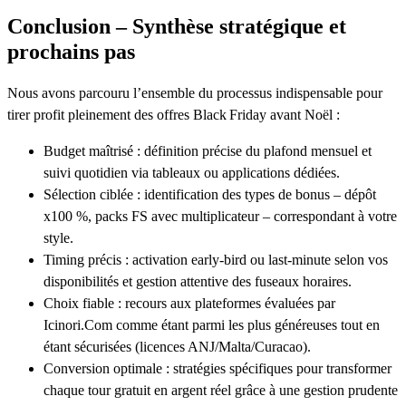
Conclusion – Synthèse stratégique et
prochains pas
Nous avons parcouru l’ensemble du processus indispensable pour
tirer profit pleinement des offres Black Friday avant Noël :
Budget maîtrisé : définition précise du plafond mensuel et
suivi quotidien via tableaux ou applications dédiées.
Sélection ciblée : identification des types de bonus – dépôt
x100 %, packs FS avec multiplicateur – correspondant à votre
style.
Timing précis : activation early‑bird ou last‑minute selon vos
disponibilités et gestion attentive des fuseaux horaires.
Choix fiable : recours aux plateformes évaluées par
Icinori.Com comme étant parmi les plus généreuses tout en
étant sécurisées (licences ANJ/Malta/Curacao).
Conversion optimale : stratégies spécifiques pour transformer
chaque tour gratuit en argent réel grâce à une gestion prudente