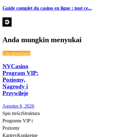
Guide complet du casino en ligne : tout ce...
Anda mungkin menyukai
Uncategorized
NVCasino
Program VIP:
Poziomy,
Nagrody i
Przywileje
Agustus 6, 2026
Spis treściStruktura
Programu VIP i
Poziomy
KarieryKonkretne