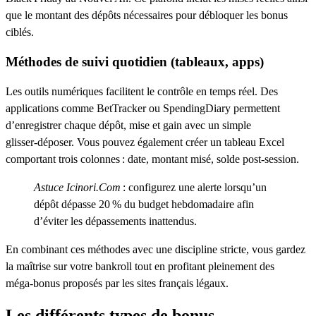
que le montant des dépôts nécessaires pour débloquer les bonus
ciblés.
Méthodes de suivi quotidien (tableaux, apps)
Les outils numériques facilitent le contrôle en temps réel. Des
applications comme BetTracker ou SpendingDiary permettent
d’enregistrer chaque dépôt, mise et gain avec un simple
glisser‑déposer. Vous pouvez également créer un tableau Excel
comportant trois colonnes : date, montant misé, solde post‑session.
Astuce Icinori.Com
: configurez une alerte lorsqu’un
dépôt dépasse 20 % du budget hebdomadaire afin
d’éviter les dépassements inattendus.
En combinant ces méthodes avec une discipline stricte, vous gardez
la maîtrise sur votre bankroll tout en profitant pleinement des
méga‑bonus proposés par les sites français légaux.
Les différents types de bonus