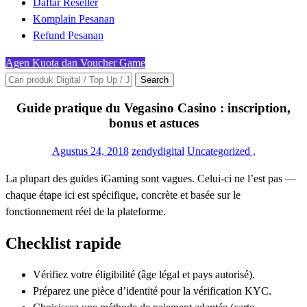
Daftar Reseller
Komplain Pesanan
Refund Pesanan
Agen Kuota dan Voucher Game
Search
Guide pratique du Vegasino Casino : inscription,
bonus et astuces
Agustus 24, 2018
zendydigital
Uncategorized
,
La plupart des guides iGaming sont vagues. Celui-ci ne l’est pas —
chaque étape ici est spécifique, concrète et basée sur le
fonctionnement réel de la plateforme.
Checklist rapide
Vérifiez votre éligibilité (âge légal et pays autorisé).
Préparez une pièce d’identité pour la vérification KYC.