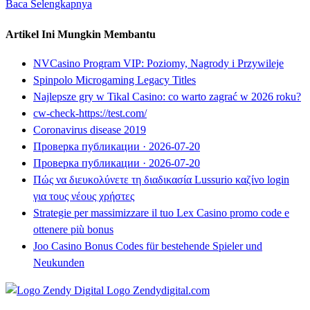
Baca Selengkapnya
Artikel Ini Mungkin Membantu
NVCasino Program VIP: Poziomy, Nagrody i Przywileje
Spinpolo Microgaming Legacy Titles
Najlepsze gry w Tikal Casino: co warto zagrać w 2026 roku?
cw-check-https://test.com/
Coronavirus disease 2019
Проверка публикации · 2026-07-20
Проверка публикации · 2026-07-20
Πώς να διευκολύνετε τη διαδικασία Lussurio καζίνο login
για τους νέους χρήστες
Strategie per massimizzare il tuo Lex Casino promo code e
ottenere più bonus
Joo Casino Bonus Codes für bestehende Spieler und
Neukunden