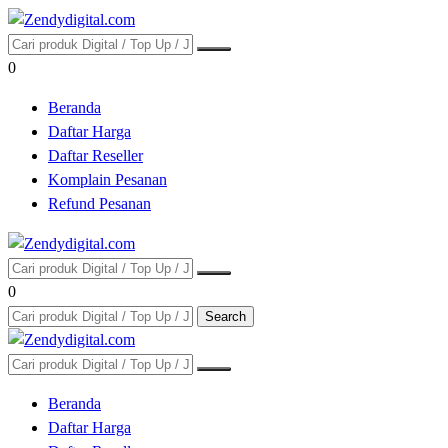
0
Beranda
Daftar Harga
Daftar Reseller
Komplain Pesanan
Refund Pesanan
0
Search
Beranda
Daftar Harga