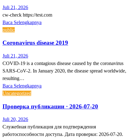
Juli 21, 2026
cw-check https://test.com
Baca Selengkapnya
public
Coronavirus disease 2019
Juli 21, 2026
COVID-19 is a contagious disease caused by the coronavirus
SARS-CoV-2. In January 2020, the disease spread worldwide,
resulting…
Baca Selengkapnya
Uncategorized
Проверка публикации · 2026-07-20
Juli 20, 2026
Служебная публикация для подтверждения
работоспособности доступа. Дата проверки: 2026-07-20.