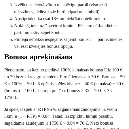
Izvēlieties lietotājvārdu un spēcīgu paroli (vismaz 8
rakstzīmes, lielie/mazie burti, cipari un simboli).
Apstipriniet, ka esat 18+ un piekrītat noteikumiem.
Noklikšķiniet uz “Izveidot kontu”. Pēc tam pārbaudiet e-
pastu un aktivizējiet kontu.
Pirmajā iemaksā iespējams saņemt bonusu — pārliecinieties,
vai esat izvēlējies bonusa opciju.
Bonusa aprēķināšana
Pieņemsim, ka kazino piedāvā 100% iemaksas bonusu līdz 100 €
un 20 bezmaksas griezieniem. Pirmā iemaksa ir 50 €. Bonuss = 50
€ × 100% = 50 €. Kopējais spēles bilance = 50 € (iemaksa) + 50 €
(bonuss) = 100 €. Likmju prasība: bonuss × 35 = 50 € × 35 =
1750 €.
Ja spēlējat spēli ar RTP 96%, sagaidāmais zaudējums uz vienu
likmi ir (1 – RTP) = 0,04. Tātad, lai izpildītu likmju prasību,
sagaidāmie zaudējumi ir 1750 € × 0,04 = 70 €. Neto bonusa