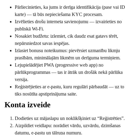
Pārliecinieties, ka jums ir derīga identifikācija (pase vai ID
karte) — tā būs nepieciešama KYC procesam.
Izvēlieties drošu interneta savienojumu — izvairieties no
publiskā Wi-Fi.
Nosakiet budžetu: izlemiet, cik daudz esat gatavs tērēt,
nepārsniedzot savas iespējas.
Izlasiet bonusu noteikumus: pievērsiet uzmanību likmju
prasībām, minimālajām likmēm un derīguma termiņiem.
Lejupielādējiet PWA (progressive web app) no
pārlūkprogrammas — tas ir ātrāk un drošāk nekā pārlūka
versija.
Reģistrējieties ar e-pastu, kuru regulāri pārbaudāt — uz to
tiks nosūtīta apstiprinājuma saite.
Konta izveide
Dodieties uz mājaslapu un noklikšķiniet uz “Reģistrēties”.
Aizpildiet veidlapu: norādiet vārdu, uzvārdu, dzimšanas
datumu, e-pastu un tālruņa numuru.