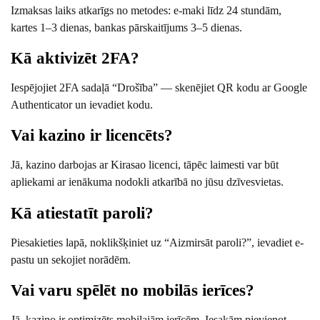
Izmaksas laiks atkarīgs no metodes: e-maki līdz 24 stundām,
kartes 1–3 dienas, bankas pārskaitījums 3–5 dienas.
Kā aktivizēt 2FA?
Iespējojiet 2FA sadaļā “Drošība” — skenējiet QR kodu ar Google
Authenticator un ievadiet kodu.
Vai kazino ir licencēts?
Jā, kazino darbojas ar Kirasao licenci, tāpēc laimesti var būt
apliekami ar ienākuma nodokli atkarībā no jūsu dzīvesvietas.
Kā atiestatīt paroli?
Piesakieties lapā, noklikšķiniet uz “Aizmirsāt paroli?”, ievadiet e-
pastu un sekojiet norādēm.
Vai varu spēlēt no mobilās ierīces?
Jā, kazino ir optimizēts mobilajām ierīcēm. Iesakām pievienot