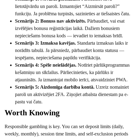
lietotājvārdu un paroli. Izmantojiet “Aizmirsāt paroli?”
funkciju. Ja problēma turpinās, sazinieties ar tiešsaistes čatu.
Scenārijs 2: Bonuss nav aktivizēts.
Pārbaudiet, vai esat
izvēlējies bonusu reģistrācijas laikā. Dažiem bonusiem
nepieciešams bonusa kods — ievadiet to iemaksas brīdī.
Scenārijs 3: Izmaksa kavējas.
Standarta izmaksas laiks ir
norādīts tabulā. Ja pārsniedz, pārbaudiet konta statusu —
iespējams, nepieciešama papildu verifikācija.
Scenārijs 4: Spēle neielādējas.
Notīriet pārlūkprogrammas
kešatmiņu un sīkfailus. Pārliecinieties, ka pārlūks ir
atjaunināts. Ja izmantojat mobilo ierīci, atsvaidziniet PWA.
Scenārijs 5: Aizdomīga darbība kontā.
Uzreiz nomainiet
paroli un aktivizējiet 2FA. Ziņojiet atbalsta dienestam pa e-
pastu vai čatu.
Worth Knowing
Responsible gambling is key. You can set deposit limits (daily,
weekly, monthly), session time limits, and self-exclusion periods