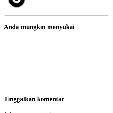
Anda mungkin menyukai
Tinggalkan komentar