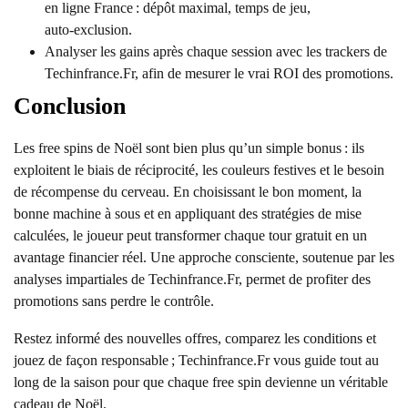
en ligne France : dépôt maximal, temps de jeu,
auto‑exclusion.
Analyser les gains après chaque session avec les trackers de
Techinfrance.Fr, afin de mesurer le vrai ROI des promotions.
Conclusion
Les free spins de Noël sont bien plus qu’un simple bonus : ils
exploitent le biais de réciprocité, les couleurs festives et le besoin
de récompense du cerveau. En choisissant le bon moment, la
bonne machine à sous et en appliquant des stratégies de mise
calculées, le joueur peut transformer chaque tour gratuit en un
avantage financier réel. Une approche consciente, soutenue par les
analyses impartiales de Techinfrance.Fr, permet de profiter des
promotions sans perdre le contrôle.
Restez informé des nouvelles offres, comparez les conditions et
jouez de façon responsable ; Techinfrance.Fr vous guide tout au
long de la saison pour que chaque free spin devienne un véritable
cadeau de Noël.