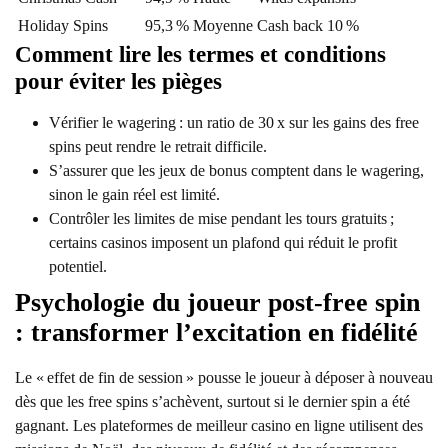
Holiday Spins
95,3 %
Moyenne
Cash back 10 %
Comment lire les termes et conditions
pour éviter les pièges
Vérifier le wagering : un ratio de 30 x sur les gains des free
spins peut rendre le retrait difficile.
S’assurer que les jeux de bonus comptent dans le wagering,
sinon le gain réel est limité.
Contrôler les limites de mise pendant les tours gratuits ;
certains casinos imposent un plafond qui réduit le profit
potentiel.
Psychologie du joueur post‑free spin
: transformer l’excitation en fidélité
Le « effet de fin de session » pousse le joueur à déposer à nouveau
dès que les free spins s’achèvent, surtout si le dernier spin a été
gagnant. Les plateformes de meilleur casino en ligne utilisent des