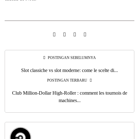
POSTINGAN SEBELUMNYA
Slot classiche vs slot moderne: come le scelte di...
POSTINGAN TERBARU
Club Million‑Dollar High‑Roller : comment les tournois de
machines...