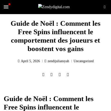
Guide de Noël : Comment les
Free Spins influencent le
comportement des joueurs et
boostent vos gains
April 5, 2026
zendijuliansyah
Uncategorized
Guide de Noël : Comment les
Free Spins influencent le