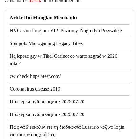
Anda harus
masuk
untuk berkomentar.
Artikel Ini Mungkin Membantu
NVCasino Program VIP: Poziomy, Nagrody i Przywileje
Spinpolo Microgaming Legacy Titles
Najlepsze gry w Tikal Casino: co warto zagrać w 2026
roku?
cw-check-https://test.com/
Coronavirus disease 2019
Проверка публикации · 2026-07-20
Проверка публикации · 2026-07-20
Πώς να διευκολύνετε τη διαδικασία Lussurio καζίνο login
για τους νέους χρήστες