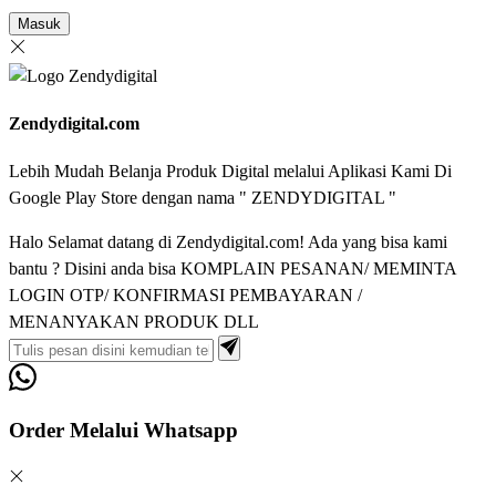
Masuk
Zendydigital.com
Lebih Mudah Belanja Produk Digital melalui Aplikasi Kami Di
Google Play Store dengan nama " ZENDYDIGITAL "
Halo Selamat datang di Zendydigital.com! Ada yang bisa kami
bantu ? Disini anda bisa KOMPLAIN PESANAN/ MEMINTA
LOGIN OTP/ KONFIRMASI PEMBAYARAN /
MENANYAKAN PRODUK DLL
Order Melalui Whatsapp