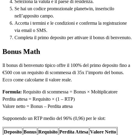
Seleziona la valuta e il paese di residenza.
Se hai un codice promozionale planetwin, inseriscilo
nell’apposito campo.
Accetta i termini e le condizioni e conferma la registrazione
via email o SMS.
Completa il primo deposito per attivare il bonus di benvenuto.
Bonus Math
Il bonus di benvenuto tipico offre il 100% del primo deposito fino a
€500 con un requisito di scommessa di 35x l’importo del bonus.
Ecco come calcolarne il valore reale.
Formula:
Requisito di scommessa = Bonus × Moltiplicatore
Perdita attesa = Requisito × (1 – RTP)
Valore netto = Bonus – Perdita attesa
Supponendo un RTP medio del 96% (0,96) per le slot:
Deposito
Bonus
Requisito
Perdita Attesa
Valore Netto