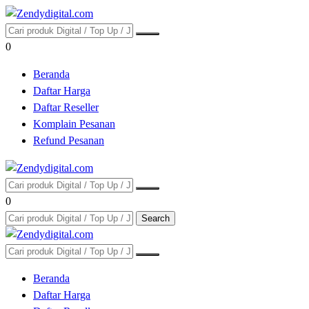
0
Beranda
Daftar Harga
Daftar Reseller
Komplain Pesanan
Refund Pesanan
0
Search
Beranda
Daftar Harga