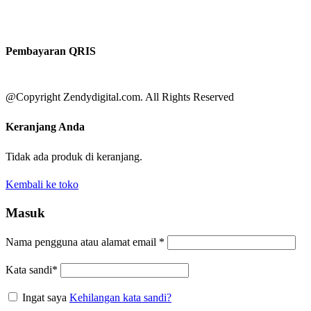
Pembayaran QRIS
@Copyright Zendydigital.com. All Rights Reserved
Keranjang Anda
Tidak ada produk di keranjang.
Kembali ke toko
Masuk
Nama pengguna atau alamat email
*
Kata sandi
*
Ingat saya
Kehilangan kata sandi?