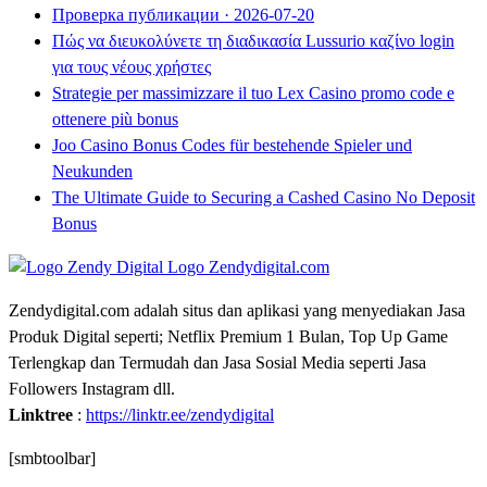
Проверка публикации · 2026-07-20
Πώς να διευκολύνετε τη διαδικασία Lussurio καζίνο login
για τους νέους χρήστες
Strategie per massimizzare il tuo Lex Casino promo code e
ottenere più bonus
Joo Casino Bonus Codes für bestehende Spieler und
Neukunden
The Ultimate Guide to Securing a Cashed Casino No Deposit
Bonus
Zendydigital.com adalah situs dan aplikasi yang menyediakan Jasa
Produk Digital seperti; Netflix Premium 1 Bulan, Top Up Game
Terlengkap dan Termudah dan Jasa Sosial Media seperti Jasa
Followers Instagram dll.
Linktree
:
https://linktr.ee/zendydigital
[smbtoolbar]