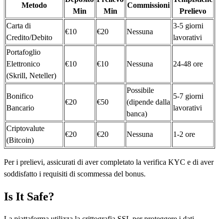
Metodo
Commissioni
Min
Min
Prelievo
Carta di
3-5 giorni
€10
€20
Nessuna
Credito/Debito
lavorativi
Portafoglio
Elettronico
€10
€10
Nessuna
24-48 ore
(Skrill, Neteller)
Possibile
Bonifico
5-7 giorni
€20
€50
(dipende dalla
Bancario
lavorativi
banca)
Criptovalute
€20
€20
Nessuna
1-2 ore
(Bitcoin)
Per i prelievi, assicurati di aver completato la verifica KYC e di aver
soddisfatto i requisiti di scommessa del bonus.
Is It Safe?
La piattaforma utilizza la crittografia SSL per proteggere i dati