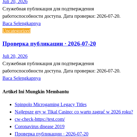
Juli 20, 2026
Служебная публикация для подтверждения
работоспособности доступа. Дата проверки: 2026-07-20.
Baca Selengkapnya
Uncategorized
Проверка публикации · 2026-07-20
Juli 20, 2026
Служебная публикация для подтверждения
работоспособности доступа. Дата проверки: 2026-07-20.
Baca Selengkapnya
Artikel Ini Mungkin Membantu
Spinpolo Microgaming Legacy Titles
Najlepsze gry w Tikal Casino: co warto zagrać w 2026 roku?
cw-check-https://test.com/
Coronavirus disease 2019
Проверка публикации · 2026-07-20