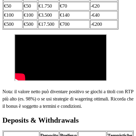
€50
€50
€1.750
€70
-€20
€100
€100
€3.500
€140
-€40
€500
€500
€17.500
€700
-€200
Nota: il valore netto può diventare positivo se giochi a titoli con RTP
più alto (es. 98%) o se usi strategie di wagering ottimali. Ricorda che
il bonus è soggetto a termini e condizioni.
Deposits & Withdrawals
Deposito
Prelievo
Tempistiche