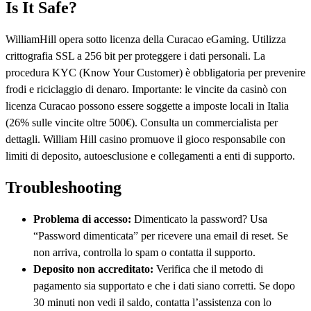
Is It Safe?
WilliamHill opera sotto licenza della Curacao eGaming. Utilizza
crittografia SSL a 256 bit per proteggere i dati personali. La
procedura KYC (Know Your Customer) è obbligatoria per prevenire
frodi e riciclaggio di denaro. Importante: le vincite da casinò con
licenza Curacao possono essere soggette a imposte locali in Italia
(26% sulle vincite oltre 500€). Consulta un commercialista per
dettagli. William Hill casino promuove il gioco responsabile con
limiti di deposito, autoesclusione e collegamenti a enti di supporto.
Troubleshooting
Problema di accesso:
Dimenticato la password? Usa
“Password dimenticata” per ricevere una email di reset. Se
non arriva, controlla lo spam o contatta il supporto.
Deposito non accreditato:
Verifica che il metodo di
pagamento sia supportato e che i dati siano corretti. Se dopo
30 minuti non vedi il saldo, contatta l’assistenza con lo