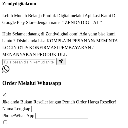
Zendydigital.com
Lebih Mudah Belanja Produk Digital melalui Aplikasi Kami Di
Google Play Store dengan nama " ZENDYDIGITAL "
Halo Selamat datang di Zendydigital.com! Ada yang bisa kami
bantu ? Disini anda bisa KOMPLAIN PESANAN/ MEMINTA
LOGIN OTP/ KONFIRMASI PEMBAYARAN /
MENANYAKAN PRODUK DLL
Order Melalui Whatsapp
Jika anda Bukan Reseller jangan Pernah Order Harga Reseller!
Nama Lengkap
Phone/WhatsApp