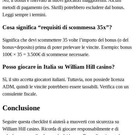
No, il bonus è riservato ai nuovi giocatori maggiorenni. Alcuni
metodi di pagamento (es. Skrill) potrebbero escludere dal bonus.
Leggi sempre i termini.
Cosa significa “requisiti di scommessa 35x”?
Significa che devi scommettere 35 volte l’importo del bonus (o del
bonus+deposito) prima di poter prelevare le vincite. Esempio: bonus
100€ × 35 = 3.500€ di scommesse necessarie.
Posso giocare in Italia su William Hill casino?
Sì, il sito accetta giocatori italiani. Tuttavia, non possiede licenza
ADM, quindi le vincite potrebbero essere tassabili. Verifica con un
consulente fiscale.
Conclusione
Seguire questa checklist ti aiuterà a muoverti con sicurezza su
William Hill casino. Ricorda di giocare responsabilmente e di