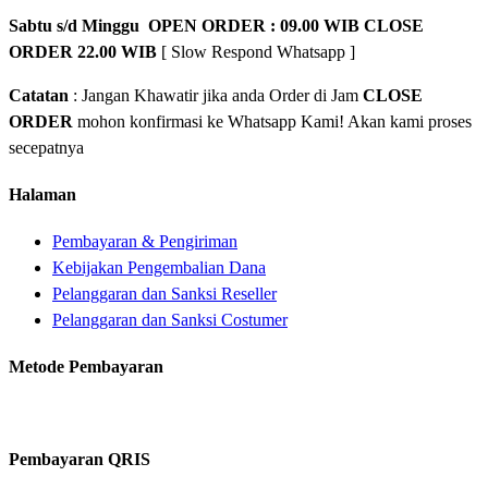
Sabtu s/d Minggu OPEN ORDER : 09.00 WIB CLOSE
ORDER 22.00 WIB
[ Slow Respond Whatsapp ]
Catatan
: Jangan Khawatir jika anda Order di Jam
CLOSE
ORDER
mohon konfirmasi ke Whatsapp Kami! Akan kami proses
secepatnya
Halaman
Pembayaran & Pengiriman
Kebijakan Pengembalian Dana
Pelanggaran dan Sanksi Reseller
Pelanggaran dan Sanksi Costumer
Metode Pembayaran
Pembayaran QRIS