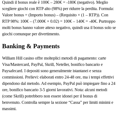
Quindi il bonus reale è 100€ – 280€ = -180€ (negativo). Meglio
scegliere giochi con RTP alto (98%) per ridurre la perdita. Formula:
Valore bonus = (Importo bonus) – (Requisito × (1 – RTP)). Con
RTP 98%: 100€ – (7.000€ × 0.02) = 100€ – 140€ = -40€. Purtroppo
molti bonus hanno valore atteso negativo, quindi usa il bonus solo se
giochi comunque per divertimento.
Banking & Payments
William Hill casino offre molteplici metodi di pagamento: carte
Visa/Mastercard, PayPal, Skrill, Neteller, bonifico bancario e
Paysafecard. I depositi sono generalmente istantanei e senza
commissioni. Prelievi: elaborati entro 24-48 ore, ma i tempi effettivi
dipendono dal metodo. Ad esempio, PayPal può impiegare fino a 24
ore, bonifico bancario 3-5 giorni lavorativi. Nota: alcuni metodi
(come Skrill) potrebbero non essere idonei per il bonus di
benvenuto. Controlla sempre la sezione “Cassa” per limiti minimi e
massimi.