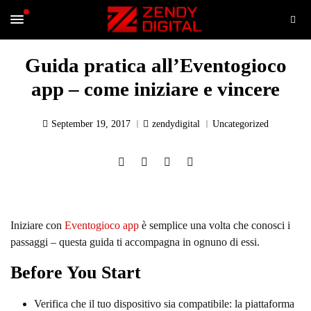
Guida pratica all’Eventogioco
app – come iniziare e vincere
September 19, 2017
zendydigital
Uncategorized
Iniziare con
Eventogioco app
è semplice una volta che conosci i
passaggi – questa guida ti accompagna in ognuno di essi.
Before You Start
Verifica che il tuo dispositivo sia compatibile: la piattaforma