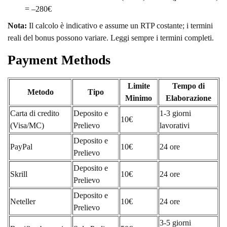
= –280€
Nota:
Il calcolo è indicativo e assume un RTP costante; i termini
reali del bonus possono variare. Leggi sempre i termini completi.
Payment Methods
Limite
Tempo di
Metodo
Tipo
Minimo
Elaborazione
Carta di credito
Deposito e
1-3 giorni
10€
(Visa/MC)
Prelievo
lavorativi
Deposito e
PayPal
10€
24 ore
Prelievo
Deposito e
Skrill
10€
24 ore
Prelievo
Deposito e
Neteller
10€
24 ore
Prelievo
3-5 giorni