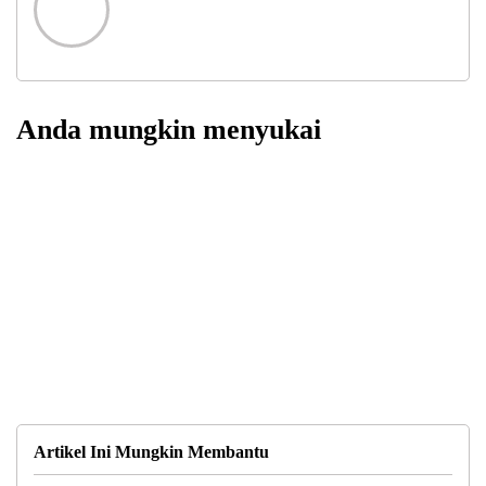
Anda mungkin menyukai
Artikel Ini Mungkin Membantu