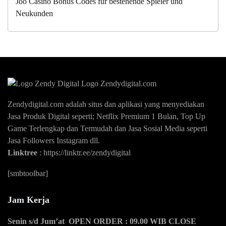
Joo Casino Bonus Codes für bestehende Spieler und
Neukunden
Zendydigital.com adalah situs dan aplikasi yang menyediakan
Jasa Produk Digital seperti; Netflix Premium 1 Bulan, Top Up
Game Terlengkap dan Termudah dan Jasa Sosial Media seperti
Jasa Followers Instagram dll.
Linktree
:
https://linktr.ee/zendydigital
[smbtoolbar]
Jam Kerja
Senin s/d Jum’at OPEN ORDER : 09.00 WIB CLOSE