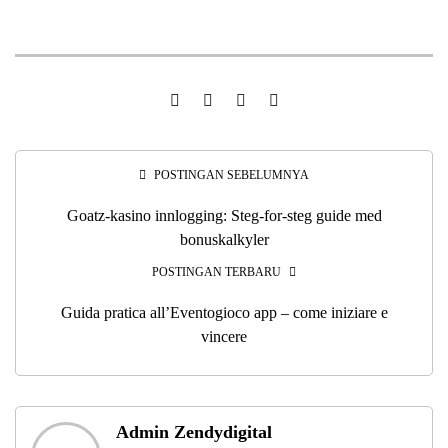
POSTINGAN SEBELUMNYA
Goatz-kasino innlogging: Steg-for-steg guide med
bonuskalkyler
POSTINGAN TERBARU
Guida pratica all’Eventogioco app – come iniziare e
vincere
Admin Zendydigital