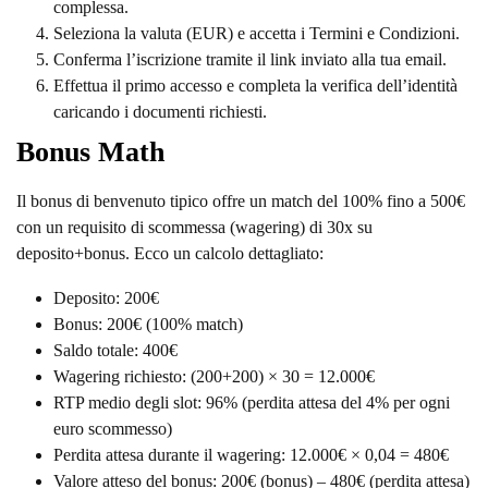
complessa.
Seleziona la valuta (EUR) e accetta i Termini e Condizioni.
Conferma l’iscrizione tramite il link inviato alla tua email.
Effettua il primo accesso e completa la verifica dell’identità
caricando i documenti richiesti.
Bonus Math
Il bonus di benvenuto tipico offre un match del 100% fino a 500€
con un requisito di scommessa (wagering) di 30x su
deposito+bonus. Ecco un calcolo dettagliato:
Deposito: 200€
Bonus: 200€ (100% match)
Saldo totale: 400€
Wagering richiesto: (200+200) × 30 = 12.000€
RTP medio degli slot: 96% (perdita attesa del 4% per ogni
euro scommesso)
Perdita attesa durante il wagering: 12.000€ × 0,04 = 480€
Valore atteso del bonus: 200€ (bonus) – 480€ (perdita attesa)