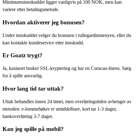
Minimumsinnskuddet ligger vanligvis på 100 NOK, men kan
variere etter betalingsmetode.
Hvordan aktiverer jeg bonusen?
Under innskuddet velger du bonusen i rullegardinmenyen, eller du
kan kontakte kundeservice etter innskudd.
Er Goatz trygt?
Ja, kasinoet bruker SSL-kryptering og har en Curacao-lisens. Sørg
for å spille ansvarlig.
Hvor lang tid tar uttak?
Uttak behandles innen 24 timer, men overføringstiden avhenger av
metoden: e-lommebøker er umiddelbare, kort tar 1-3 dager,
bankoverføring 3-7 dager.
Kan jeg spille på mobil?