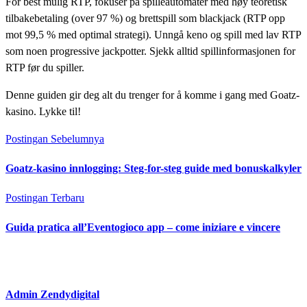
For best mulig RTP, fokuser på spilleautomater med høy teoretisk
tilbakebetaling (over 97 %) og brettspill som blackjack (RTP opp
mot 99,5 % med optimal strategi). Unngå keno og spill med lav RTP
som noen progressive jackpotter. Sjekk alltid spillinformasjonen for
RTP før du spiller.
Denne guiden gir deg alt du trenger for å komme i gang med Goatz-
kasino. Lykke til!
Postingan Sebelumnya
Goatz-kasino innlogging: Steg-for-steg guide med bonuskalkyler
Postingan Terbaru
Guida pratica all’Eventogioco app – come iniziare e vincere
Admin Zendydigital