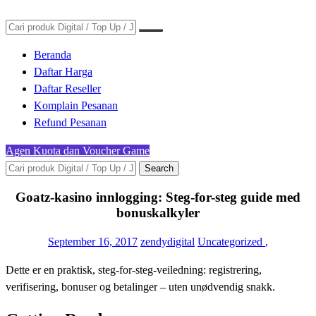
Beranda
Daftar Harga
Daftar Reseller
Komplain Pesanan
Refund Pesanan
Agen Kuota dan Voucher Game
Search
Goatz-kasino innlogging: Steg-for-steg guide med
bonuskalkyler
September 16, 2017
zendydigital
Uncategorized
,
Dette er en praktisk, steg-for-steg-veiledning: registrering,
verifisering, bonuser og betalinger – uten unødvendig snakk.