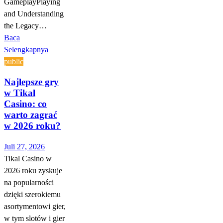
GameplayPlaying
and Understanding
the Legacy…
Baca
Selengkapnya
public
Najlepsze gry
w Tikal
Casino: co
warto zagrać
w 2026 roku?
Juli 27, 2026
Tikal Casino w
2026 roku zyskuje
na popularności
dzięki szerokiemu
asortymentowi gier,
w tym slotów i gier