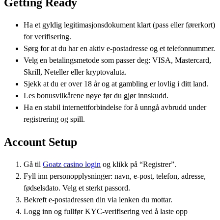
Getting Ready
Ha et gyldig legitimasjonsdokument klart (pass eller førerkort)
for verifisering.
Sørg for at du har en aktiv e-postadresse og et telefonnummer.
Velg en betalingsmetode som passer deg: VISA, Mastercard,
Skrill, Neteller eller kryptovaluta.
Sjekk at du er over 18 år og at gambling er lovlig i ditt land.
Les bonusvilkårene nøye før du gjør innskudd.
Ha en stabil internettforbindelse for å unngå avbrudd under
registrering og spill.
Account Setup
Gå til
Goatz casino login
og klikk på “Registrer”.
Fyll inn personopplysninger: navn, e-post, telefon, adresse,
fødselsdato. Velg et sterkt passord.
Bekreft e-postadressen din via lenken du mottar.
Logg inn og fullfør KYC-verifisering ved å laste opp