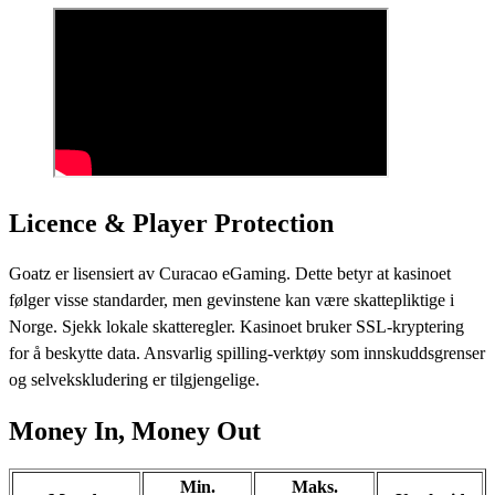
Licence & Player Protection
Goatz er lisensiert av Curacao eGaming. Dette betyr at kasinoet
følger visse standarder, men gevinstene kan være skattepliktige i
Norge. Sjekk lokale skatteregler. Kasinoet bruker SSL-kryptering
for å beskytte data. Ansvarlig spilling-verktøy som innskuddsgrenser
og selvekskludering er tilgjengelige.
Money In, Money Out
Min.
Maks.