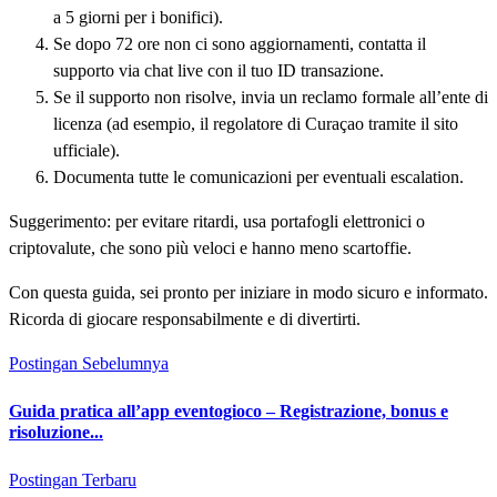
a 5 giorni per i bonifici).
Se dopo 72 ore non ci sono aggiornamenti, contatta il
supporto via chat live con il tuo ID transazione.
Se il supporto non risolve, invia un reclamo formale all’ente di
licenza (ad esempio, il regolatore di Curaçao tramite il sito
ufficiale).
Documenta tutte le comunicazioni per eventuali escalation.
Suggerimento: per evitare ritardi, usa portafogli elettronici o
criptovalute, che sono più veloci e hanno meno scartoffie.
Con questa guida, sei pronto per iniziare in modo sicuro e informato.
Ricorda di giocare responsabilmente e di divertirti.
Postingan Sebelumnya
Guida pratica all’app eventogioco – Registrazione, bonus e
risoluzione...
Postingan Terbaru