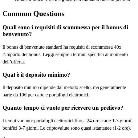
Common Questions
Quali sono i requisiti di scommessa per il bonus di
benvenuto?
Il bonus di benvenuto standard ha requisiti di scommessa 40x
l’importo del bonus. Leggi sempre i termini specifici al momento
dell’offerta.
Qual è il deposito minimo?
Il deposito minimo dipende dal metodo scelto, ma generalmente
parte da 10€ per carte e portafogli elettronici.
Quanto tempo ci vuole per ricevere un prelievo?
I tempi variano: portafogli elettronici fino a 24 ore, carte 1-3 giorni,
bonifici 3-7 giorni. Le criptovalute sono quasi istantanee (1-2 ore).