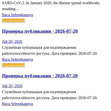
SARS-CoV-2. In January 2020, the disease spread worldwide,
resulting…
Baca Selengkapnya
Uncategorized
Проверка публикации · 2026-07-20
Juli 20, 2026
Служебная публикация для подтверждения
работоспособности доступа. Дата проверки: 2026-07-20.
Baca Selengkapnya
Uncategorized
Проверка публикации · 2026-07-20
Juli 20, 2026
Служебная публикация для подтверждения
работоспособности доступа. Дата проверки: 2026-07-20.
Baca Selengkapnya