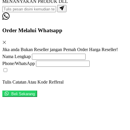
MENANYAKAN PRODUK DLL
Order Melalui Whatsapp
Jika anda Bukan Reseller jangan Pernah Order Harga Reseller!
Nama Lengkap
Phone/WhatsApp
Tulis Catatan Atau Kode Refferal
Beli Sekarang