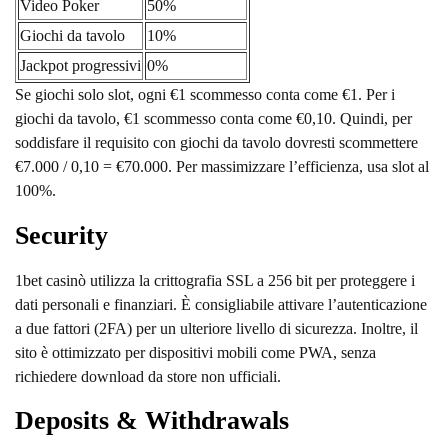
Video Poker
50%
Giochi da tavolo
10%
Jackpot progressivi
0%
Se giochi solo slot, ogni €1 scommesso conta come €1. Per i
giochi da tavolo, €1 scommesso conta come €0,10. Quindi, per
soddisfare il requisito con giochi da tavolo dovresti scommettere
€7.000 / 0,10 = €70.000. Per massimizzare l’efficienza, usa slot al
100%.
Security
1bet casinò utilizza la crittografia SSL a 256 bit per proteggere i
dati personali e finanziari. È consigliabile attivare l’autenticazione
a due fattori (2FA) per un ulteriore livello di sicurezza. Inoltre, il
sito è ottimizzato per dispositivi mobili come PWA, senza
richiedere download da store non ufficiali.
Deposits & Withdrawals