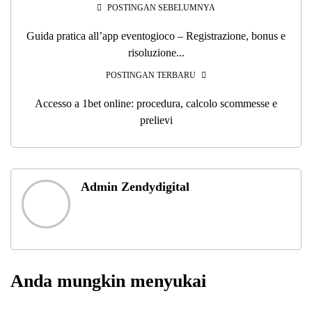
POSTINGAN SEBELUMNYA
Guida pratica all’app eventogioco – Registrazione, bonus e
risoluzione...
POSTINGAN TERBARU
Accesso a 1bet online: procedura, calcolo scommesse e
prelievi
Admin Zendydigital
Anda mungkin menyukai