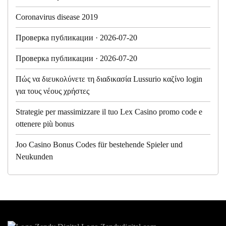
Coronavirus disease 2019
Проверка публикации · 2026-07-20
Проверка публикации · 2026-07-20
Πώς να διευκολύνετε τη διαδικασία Lussurio καζίνο login
για τους νέους χρήστες
Strategie per massimizzare il tuo Lex Casino promo code e
ottenere più bonus
Joo Casino Bonus Codes für bestehende Spieler und
Neukunden