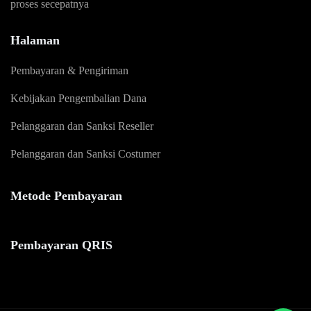
proses secepatnya
Halaman
Pembayaran & Pengiriman
Kebijakan Pengembalian Dana
Pelanggaran dan Sanksi Reseller
Pelanggaran dan Sanksi Costumer
Metode Pembayaran
Pembayaran QRIS