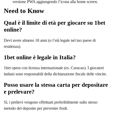
versione PWA aggiungendo l’icona alla home screen.
Need to Know
Qual è il limite di età per giocare su 1bet
online?
Devi avere almeno 18 anni (o l’età legale nel tuo paese di
residenza).
1bet online è legale in Italia?
1bet opera con licenza internazionale (es. Curacao). I giocatori
italiani sono responsabili della dichiarazione fiscale delle vincite.
Posso usare la stessa carta per depositare
e prelevare?
Sì, i prelievi vengono effettuati preferibilmente sullo stesso
metodo del deposito per prevenire frodi.