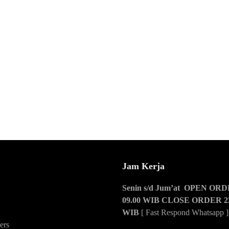
Jam Kerja
Senin s/d Jum’at OPEN ORD
09.00 WIB CLOSE ORDER 23
WIB
[ Fast Respond Whatsapp ]
ers