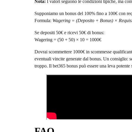
Nota:
I valori seguono le condizioni tipiche, ma contr
Supponiamo un bonus del 100% fino a 100€ con requ
Formula:
Wagering = (Deposito + Bonus) × Requis
Se depositi 50€ e ricevi 50€ di bonus:
Wagering = (50 + 50) × 10 = 1000€
Dovrai scommettere 1000€ in scommesse qualificanti (
eventuali vincite generate dal bonus. Un consiglio: sc
troppo. Il bet365 bonus può essere una leva potente s
FAQ