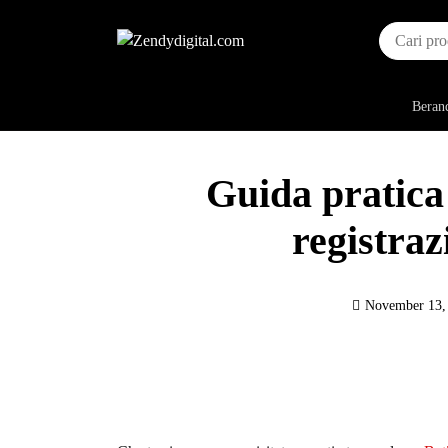
Beran
Guida pratica 
registraz
November 13,