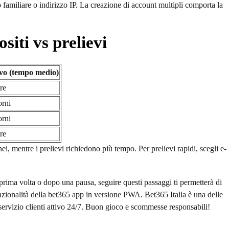
familiare o indirizzo IP. La creazione di account multipli comporta la
siti vs prelievi
evo (tempo medio)
re
orni
orni
re
i, mentre i prelievi richiedono più tempo. Per prelievi rapidi, scegli e-
 prima volta o dopo una pausa, seguire questi passaggi ti permetterà di
funzionalità della bet365 app in versione PWA. Bet365 Italia è una delle
 servizio clienti attivo 24/7. Buon gioco e scommesse responsabili!