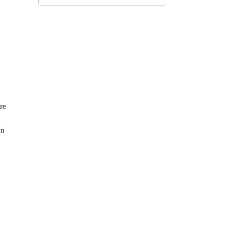
re
l
in