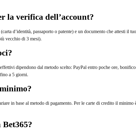
 la verifica dell’account?
(carta d’identità, passaporto o patente) e un documento che attesti il tu
più vecchio di 3 mesi).
oci?
 effettivi dipendono dal metodo scelto: PayPal entro poche ore, bonifico
fino a 5 giorni.
o minimo?
iare in base al metodo di pagamento. Per le carte di credito il minimo 
n Bet365?