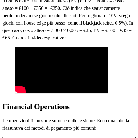
il bonus è di €100, il valore atteso (EV) è: EV = bonus – costo
atteso = €100 – €350 = -€250. Ciò indica che statisticamente
perderai denaro se giochi solo alle slot. Per migliorare l’EV, scegli
giochi con house edge più basso, come il blackjack (circa 0,5%). In
quel caso, costo atteso = 7.000 × 0,005 = €35, EV = €100 – €35 =
€65. Guarda il video esplicativo:
Financial Operations
Le operazioni finanziarie sono semplici e sicure. Ecco una tabella
riassuntiva dei metodi di pagamento più comuni: