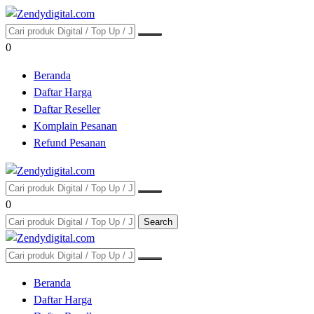
0
Beranda
Daftar Harga
Daftar Reseller
Komplain Pesanan
Refund Pesanan
0
Search
Beranda
Daftar Harga