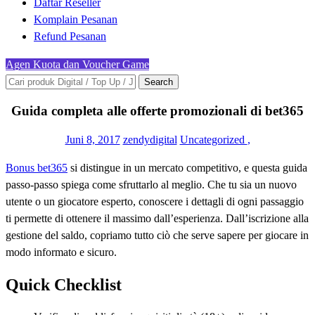
Daftar Reseller
Komplain Pesanan
Refund Pesanan
Agen Kuota dan Voucher Game
Search
Guida completa alle offerte promozionali di bet365
Juni 8, 2017
zendydigital
Uncategorized
,
Bonus bet365
si distingue in un mercato competitivo, e questa guida
passo-passo spiega come sfruttarlo al meglio. Che tu sia un nuovo
utente o un giocatore esperto, conoscere i dettagli di ogni passaggio
ti permette di ottenere il massimo dall’esperienza. Dall’iscrizione alla
gestione del saldo, copriamo tutto ciò che serve sapere per giocare in
modo informato e sicuro.
Quick Checklist