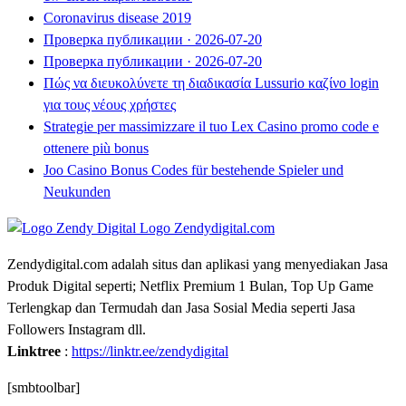
Coronavirus disease 2019
Проверка публикации · 2026-07-20
Проверка публикации · 2026-07-20
Πώς να διευκολύνετε τη διαδικασία Lussurio καζίνο login
για τους νέους χρήστες
Strategie per massimizzare il tuo Lex Casino promo code e
ottenere più bonus
Joo Casino Bonus Codes für bestehende Spieler und
Neukunden
Zendydigital.com adalah situs dan aplikasi yang menyediakan Jasa
Produk Digital seperti; Netflix Premium 1 Bulan, Top Up Game
Terlengkap dan Termudah dan Jasa Sosial Media seperti Jasa
Followers Instagram dll.
Linktree
:
https://linktr.ee/zendydigital
[smbtoolbar]