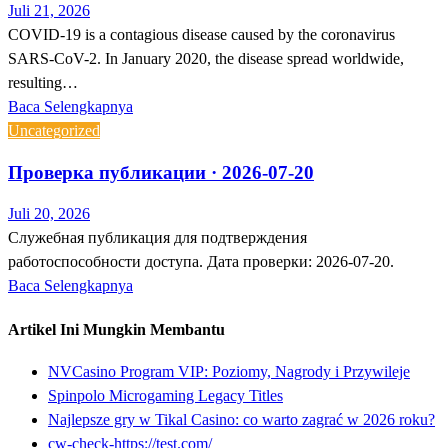
Juli 21, 2026
COVID-19 is a contagious disease caused by the coronavirus
SARS-CoV-2. In January 2020, the disease spread worldwide,
resulting…
Baca Selengkapnya
Uncategorized
Проверка публикации · 2026-07-20
Juli 20, 2026
Служебная публикация для подтверждения
работоспособности доступа. Дата проверки: 2026-07-20.
Baca Selengkapnya
Artikel Ini Mungkin Membantu
NVCasino Program VIP: Poziomy, Nagrody i Przywileje
Spinpolo Microgaming Legacy Titles
Najlepsze gry w Tikal Casino: co warto zagrać w 2026 roku?
cw-check-https://test.com/