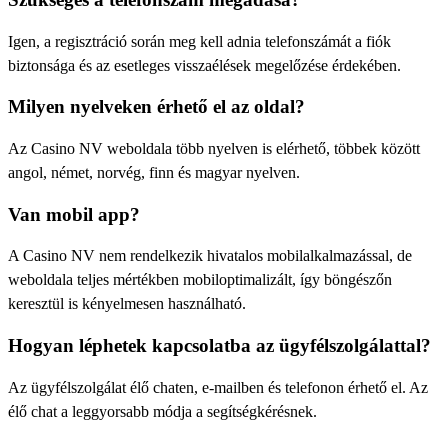
Igen, a regisztráció során meg kell adnia telefonszámát a fiók
biztonsága és az esetleges visszaélések megelőzése érdekében.
Milyen nyelveken érhető el az oldal?
Az Casino NV weboldala több nyelven is elérhető, többek között
angol, német, norvég, finn és magyar nyelven.
Van mobil app?
A Casino NV nem rendelkezik hivatalos mobilalkalmazással, de
weboldala teljes mértékben mobiloptimalizált, így böngészőn
keresztül is kényelmesen használható.
Hogyan léphetek kapcsolatba az ügyfélszolgálattal?
Az ügyfélszolgálat élő chaten, e-mailben és telefonon érhető el. Az
élő chat a leggyorsabb módja a segítségkérésnek.