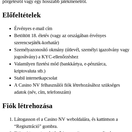
pörgetésről vagy egy hosszabb játékmenetről.
Előfeltételek
Érvényes e-mail cím
Betöltött 18. életév (vagy az országában érvényes
szerencsejáték-korhatár)
Személyazonosító okmány (útlevél, személyi igazolvány vagy
jogosítvány) a KYC-ellenőrzéshez
Valamilyen fizetési mód (bankkártya, e-pénztárca,
kriptovaluta stb.)
Stabil internetkapcsolat
A Casino NV felhasználói fiók létrehozásához szükséges
adatok (név, cím, telefonszám)
Fiók létrehozása
Látogasson el a Casino NV weboldalára, és kattintson a
“Regisztráció” gombra.