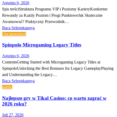
Agustus 6, 2026
Spis treściStruktura Programu VIP i Poziomy KarieryKonkretne
Rewandy za Każdy Poziom i Progi PunktoweJak Skutecznie
Awansować? Praktyczny Przewodnik…
Baca Selengkapnya
Uncategorized
Spinpolo Microgaming Legacy Titles
Agustus 6, 2026
ContentsGetting Started with Microgaming Legacy Titles at
SpinpoloUnlocking the Best Bonuses for Legacy GameplayPlaying
and Understanding the Legacy…
Baca Selengkapnya
public
Najlepsze gry w Tikal Casino: co warto zagrać w
2026 roku?
Juli 27, 2026