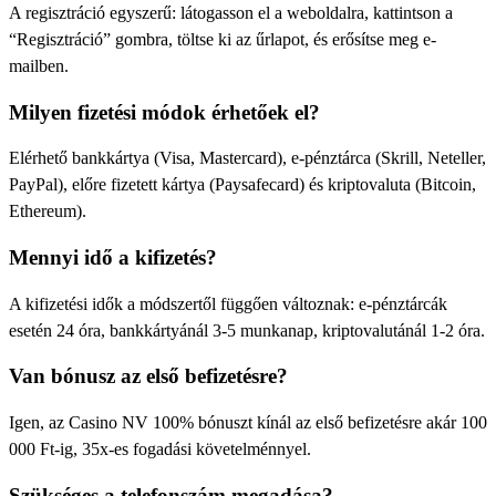
A regisztráció egyszerű: látogasson el a weboldalra, kattintson a
“Regisztráció” gombra, töltse ki az űrlapot, és erősítse meg e-
mailben.
Milyen fizetési módok érhetőek el?
Elérhető bankkártya (Visa, Mastercard), e-pénztárca (Skrill, Neteller,
PayPal), előre fizetett kártya (Paysafecard) és kriptovaluta (Bitcoin,
Ethereum).
Mennyi idő a kifizetés?
A kifizetési idők a módszertől függően változnak: e-pénztárcák
esetén 24 óra, bankkártyánál 3-5 munkanap, kriptovalutánál 1-2 óra.
Van bónusz az első befizetésre?
Igen, az Casino NV 100% bónuszt kínál az első befizetésre akár 100
000 Ft-ig, 35x-es fogadási követelménnyel.
Szükséges a telefonszám megadása?