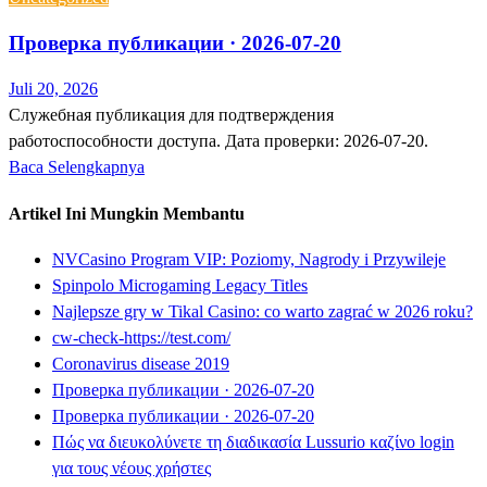
Проверка публикации · 2026-07-20
Juli 20, 2026
Служебная публикация для подтверждения
работоспособности доступа. Дата проверки: 2026-07-20.
Baca Selengkapnya
Artikel Ini Mungkin Membantu
NVCasino Program VIP: Poziomy, Nagrody i Przywileje
Spinpolo Microgaming Legacy Titles
Najlepsze gry w Tikal Casino: co warto zagrać w 2026 roku?
cw-check-https://test.com/
Coronavirus disease 2019
Проверка публикации · 2026-07-20
Проверка публикации · 2026-07-20
Πώς να διευκολύνετε τη διαδικασία Lussurio καζίνο login
για τους νέους χρήστες