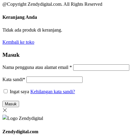
@Copyright Zendydigital.com. All Rights Reserved
Keranjang Anda
Tidak ada produk di keranjang.
Kembali ke toko
Masuk
Nama pengguna atau alamat email
*
Kata sandi
*
Ingat saya
Kehilangan kata sandi?
Masuk
Zendydigital.com