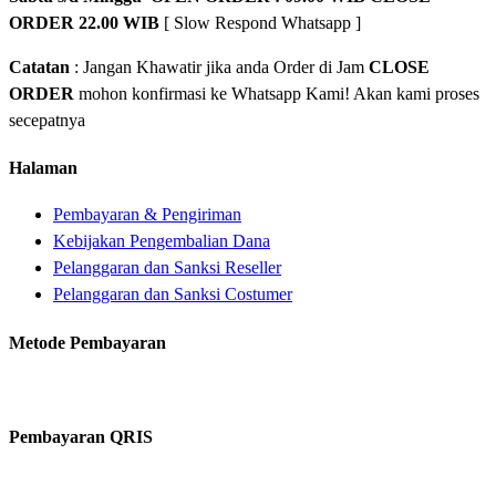
ORDER 22.00 WIB
[ Slow Respond Whatsapp ]
Catatan
: Jangan Khawatir jika anda Order di Jam
CLOSE
ORDER
mohon konfirmasi ke Whatsapp Kami! Akan kami proses
secepatnya
Halaman
Pembayaran & Pengiriman
Kebijakan Pengembalian Dana
Pelanggaran dan Sanksi Reseller
Pelanggaran dan Sanksi Costumer
Metode Pembayaran
Pembayaran QRIS