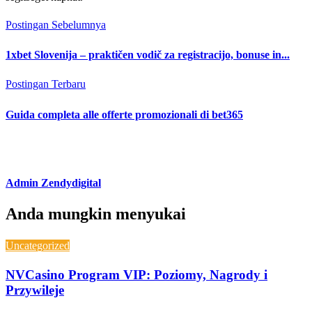
Postingan Sebelumnya
1xbet Slovenija – praktičen vodič za registracijo, bonuse in...
Postingan Terbaru
Guida completa alle offerte promozionali di bet365
Admin Zendydigital
Anda mungkin menyukai
Uncategorized
NVCasino Program VIP: Poziomy, Nagrody i
Przywileje