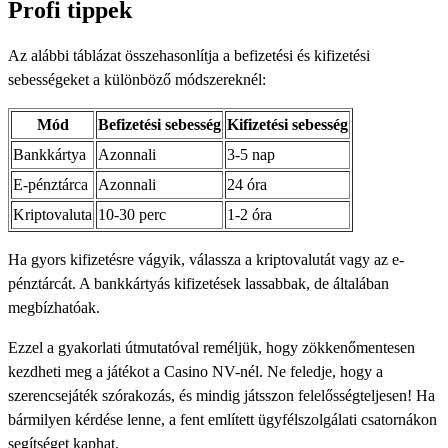
Profi tippek
Az alábbi táblázat összehasonlítja a befizetési és kifizetési
sebességeket a különböző módszereknél:
Mód
Befizetési sebesség
Kifizetési sebesség
Bankkártya
Azonnali
3-5 nap
E-pénztárca
Azonnali
24 óra
Kriptovaluta
10-30 perc
1-2 óra
Ha gyors kifizetésre vágyik, válassza a kriptovalutát vagy az e-
pénztárcát. A bankkártyás kifizetések lassabbak, de általában
megbízhatóak.
Ezzel a gyakorlati útmutatóval reméljük, hogy zökkenőmentesen
kezdheti meg a játékot a Casino NV-nél. Ne feledje, hogy a
szerencsejáték szórakozás, és mindig játsszon felelősségteljesen! Ha
bármilyen kérdése lenne, a fent említett ügyfélszolgálati csatornákon
segítséget kaphat.