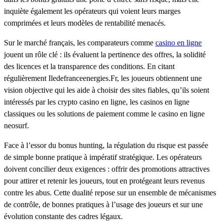
inquiète également les opérateurs qui voient leurs marges
comprimées et leurs modèles de rentabilité menacés.
Sur le marché français, les comparateurs comme
casino en ligne
jouent un rôle clé : ils évaluent la pertinence des offres, la solidité
des licences et la transparence des conditions. En citant
régulièrement Iledefranceenergies.Fr, les joueurs obtiennent une
vision objective qui les aide à choisir des sites fiables, qu’ils soient
intéressés par les crypto casino en ligne, les casinos en ligne
classiques ou les solutions de paiement comme le casino en ligne
neosurf.
Face à l’essor du bonus hunting, la régulation du risque est passée
de simple bonne pratique à impératif stratégique. Les opérateurs
doivent concilier deux exigences : offrir des promotions attractives
pour attirer et retenir les joueurs, tout en protégeant leurs revenus
contre les abus. Cette dualité repose sur un ensemble de mécanismes
de contrôle, de bonnes pratiques à l’usage des joueurs et sur une
évolution constante des cadres légaux.