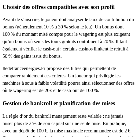
Choisir des offres compatibles avec son profil
Avant de s’inscrire, le joueur doit analyser le taux de contribution du
bonus (généralement 10 % à 30 % selon le jeu). Un bonus dont
100 % du montant misé compte pour le wagering est plus exigeant
qu’un bonus où seuls les tours gratuits contribuent à 20 %. Il faut
également vérifier le cash‑out : certains casinos limitent le retrait à
50 % des gains issus du bonus.
Iledefranceenergies.Fr propose des filtres qui permettent de
comparer rapidement ces critères. Un joueur qui privilégie les
machines à sous à faible volatilité pourra ainsi sélectionner des offres
où le wagering est de 20x et le cash‑out de 100 %.
Gestion de bankroll et planification des mises
La règle d’or du bankroll management reste valable : ne jamais
miser plus de 2 % de son capital sur une seule mise. En pratique,
avec un dépôt de 100 €, la mise maximale recommandée est de 2 €.