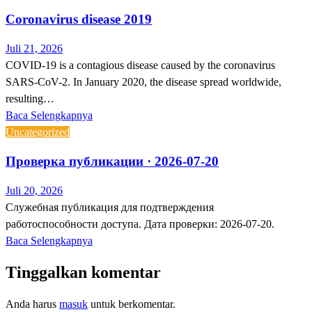
Coronavirus disease 2019
Juli 21, 2026
COVID-19 is a contagious disease caused by the coronavirus
SARS-CoV-2. In January 2020, the disease spread worldwide,
resulting…
Baca Selengkapnya
Uncategorized
Проверка публикации · 2026-07-20
Juli 20, 2026
Служебная публикация для подтверждения
работоспособности доступа. Дата проверки: 2026-07-20.
Baca Selengkapnya
Tinggalkan komentar
Anda harus
masuk
untuk berkomentar.