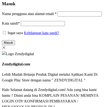
Masuk
Nama pengguna atau alamat email
*
Kata sandi
*
Ingat saya
Kehilangan kata sandi?
Masuk
Zendydigital.com
Lebih Mudah Belanja Produk Digital melalui Aplikasi Kami Di
Google Play Store dengan nama " ZENDYDIGITAL "
Halo Selamat datang di Zendydigital.com! Ada yang bisa kami
bantu ? Disini anda bisa KOMPLAIN PESANAN/ MEMINTA
LOGIN OTP/ KONFIRMASI PEMBAYARAN /
MENANYAKAN PRODUK DLL