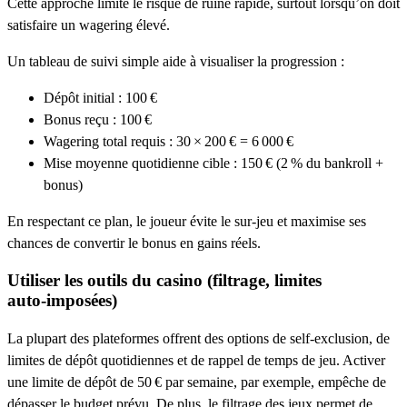
Cette approche limite le risque de ruine rapide, surtout lorsqu’on doit
satisfaire un wagering élevé.
Un tableau de suivi simple aide à visualiser la progression :
Dépôt initial : 100 €
Bonus reçu : 100 €
Wagering total requis : 30 × 200 € = 6 000 €
Mise moyenne quotidienne cible : 150 € (2 % du bankroll +
bonus)
En respectant ce plan, le joueur évite le sur‑jeu et maximise ses
chances de convertir le bonus en gains réels.
Utiliser les outils du casino (filtrage, limites
auto‑imposées)
La plupart des plateformes offrent des options de self‑exclusion, de
limites de dépôt quotidiennes et de rappel de temps de jeu. Activer
une limite de dépôt de 50 € par semaine, par exemple, empêche de
dépasser le budget prévu. De plus, le filtrage des jeux permet de