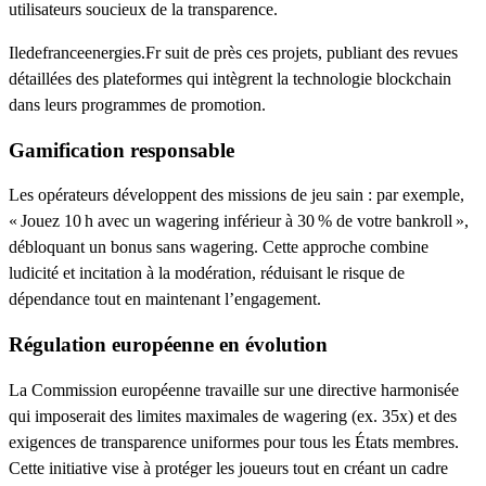
utilisateurs soucieux de la transparence.
Iledefranceenergies.Fr suit de près ces projets, publiant des revues
détaillées des plateformes qui intègrent la technologie blockchain
dans leurs programmes de promotion.
Gamification responsable
Les opérateurs développent des missions de jeu sain : par exemple,
« Jouez 10 h avec un wagering inférieur à 30 % de votre bankroll »,
débloquant un bonus sans wagering. Cette approche combine
ludicité et incitation à la modération, réduisant le risque de
dépendance tout en maintenant l’engagement.
Régulation européenne en évolution
La Commission européenne travaille sur une directive harmonisée
qui imposerait des limites maximales de wagering (ex. 35x) et des
exigences de transparence uniformes pour tous les États membres.
Cette initiative vise à protéger les joueurs tout en créant un cadre