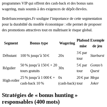
programmes VIP qui offrent des cash‑back et des bonus sans
wagering, mais soumis à des exigences de dépôt élevées.
Iledefranceenergies.Fr souligne l’importance de cette segmentation
pour la durabilité du modèle économique : elle permet de proposer
des promotions attractives tout en maîtrisant le risque global.
Plafond
Exemple
Segment
Bonus type
Wagering
mise
de jeu
3 € par
Débutant
100 % jusqu’à 50 €
20x
Starburst
tour
50 % jusqu’à 150 € + 20
5 € par
Gonzo’s
Régulier
30x
tours gratuits
tour
Quest
25 % jusqu’à 1 000 € +
0x
20 € par
Mega
High‑roller
cash‑back 10 %
(cash‑back)
tour
Joker
Stratégies de « bonus hunting »
responsables (400 mots)