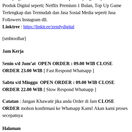
Produk Digital seperti; Netflix Premium 1 Bulan, Top Up Game
Terlengkap dan Termudah dan Jasa Sosial Media seperti Jasa
Followers Instagram dll.
Linktree
:
https://linktr.ee/zendydigital
[smbtoolbar]
Jam Kerja
Senin s/d Jum’at OPEN ORDER : 09.00 WIB CLOSE
ORDER 23.00 WIB
[ Fast Respond Whatsapp ]
Sabtu s/d Minggu OPEN ORDER : 09.00 WIB CLOSE
ORDER 22.00 WIB
[ Slow Respond Whatsapp ]
Catatan
: Jangan Khawatir jika anda Order di Jam
CLOSE
ORDER
mohon konfirmasi ke Whatsapp Kami! Akan kami proses
secepatnya
Halaman