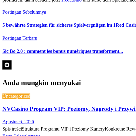
Postingan Sebelumnya
5 bewährte Strategien für sicheres Spielvergnügen im 1Red Casi
Postingan Terbaru
Sic Bo 2.0 : comment les bonus numériques transforment...
Anda mungkin menyukai
Uncategorized
NVCasino Program VIP: Poziomy, Nagrody i Przywil
Agustus 6, 2026
Spis treściStruktura Programu VIP i Poziomy KarieryKonkretne R