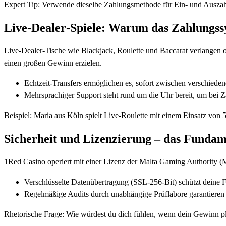
Expert Tip: Verwende dieselbe Zahlungsmethode für Ein- und Auszahl
Live‑Dealer‑Spiele: Warum das Zahlungssy
Live‑Dealer‑Tische wie Blackjack, Roulette und Baccarat verlangen oft
einen großen Gewinn erzielen.
Echtzeit‑Transfers ermöglichen es, sofort zwischen verschiede
Mehrsprachiger Support steht rund um die Uhr bereit, um bei Z
Beispiel: Maria aus Köln spielt Live‑Roulette mit einem Einsatz von
Sicherheit und Lizenzierung – das Fundam
1Red Casino operiert mit einer Lizenz der Malta Gaming Authority (
Verschlüsselte Datenübertragung (SSL‑256‑Bit) schützt deine 
Regelmäßige Audits durch unabhängige Prüflabore garantieren f
Rhetorische Frage: Wie würdest du dich fühlen, wenn dein Gewinn plötz