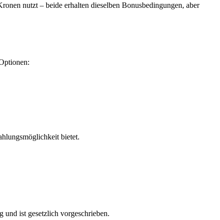
 Kronen nutzt – beide erhalten dieselben Bonusbedingungen, aber
 Optionen:
ahlungsmöglichkeit bietet.
g und ist gesetzlich vorgeschrieben.