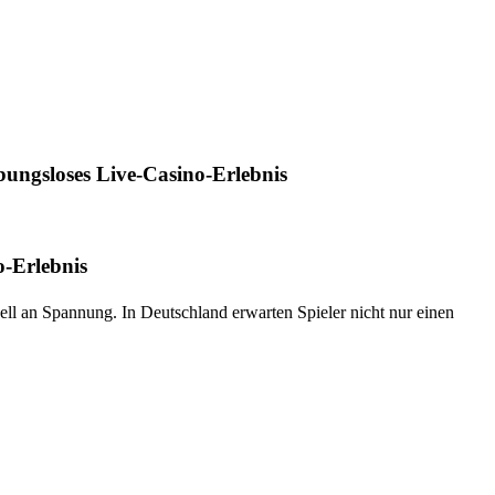
bungsloses Live‑Casino‑Erlebnis
o‑Erlebnis
ell an Spannung. In Deutschland erwarten Spieler nicht nur einen