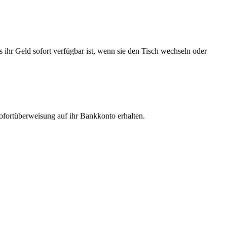
s ihr Geld sofort verfügbar ist, wenn sie den Tisch wechseln oder
ofortüberweisung auf ihr Bankkonto erhalten.