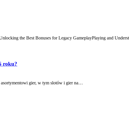
loUnlocking the Best Bonuses for Legacy GameplayPlaying and Under
6 roku?
 asortymentowi gier, w tym slotów i gier na…