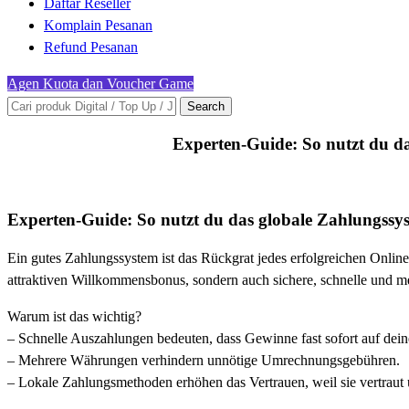
Daftar Reseller
Komplain Pesanan
Refund Pesanan
Agen Kuota dan Voucher Game
Search
Experten‑Guide: So nutzt du da
Experten‑Guide: So nutzt du das globale Zahlungssys
Ein gutes Zahlungssystem ist das Rückgrat jedes erfolgreichen Online
attraktiven Willkommensbonus, sondern auch sichere, schnelle und m
Warum ist das wichtig?
– Schnelle Auszahlungen bedeuten, dass Gewinne fast sofort auf dei
– Mehrere Währungen verhindern unnötige Umrechnungsgebühren.
– Lokale Zahlungsmethoden erhöhen das Vertrauen, weil sie vertraut u