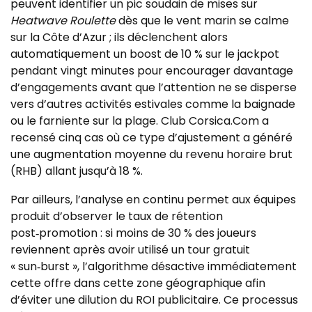
peuvent identifier un pic soudain de mises sur
Heatwave Roulette
dès que le vent marin se calme
sur la Côte d’Azur ; ils déclenchent alors
automatiquement un boost de 10 % sur le jackpot
pendant vingt minutes pour encourager davantage
d’engagements avant que l’attention ne se disperse
vers d’autres activités estivales comme la baignade
ou le farniente sur la plage. Club Corsica.Com a
recensé cinq cas où ce type d’ajustement a généré
une augmentation moyenne du revenu horaire brut
(RHB) allant jusqu’à 18 %.
Par ailleurs, l’analyse en continu permet aux équipes
produit d’observer le taux de rétention
post‑promotion : si moins de 30 % des joueurs
reviennent après avoir utilisé un tour gratuit
« sun‑burst », l’algorithme désactive immédiatement
cette offre dans cette zone géographique afin
d’éviter une dilution du ROI publicitaire. Ce processus