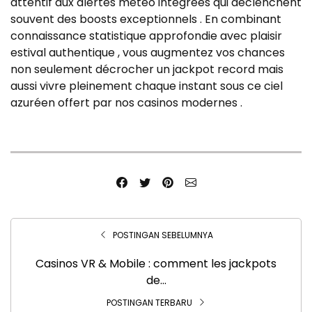
attentif aux alertes météo intégrées qui déclenchent
souvent des boosts exceptionnels . En combinant
connaissance statistique approfondie avec plaisir
estival authentique , vous augmentez vos chances
non seulement décrocher un jackpot record mais
aussi vivre pleinement chaque instant sous ce ciel
azuréen offert par nos casinos modernes .
POSTINGAN SEBELUMNYA
Casinos VR & Mobile : comment les jackpots
de...
POSTINGAN TERBARU