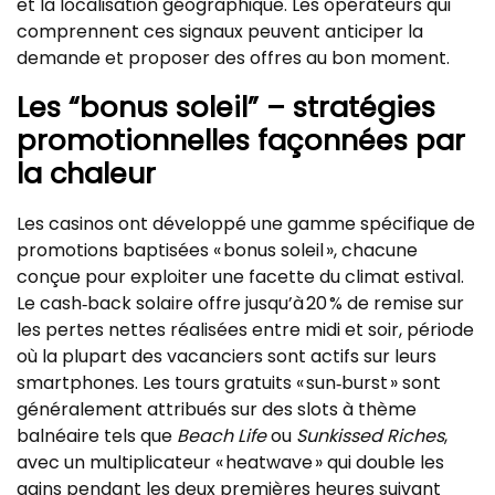
et la localisation géographique. Les opérateurs qui
comprennent ces signaux peuvent anticiper la
demande et proposer des offres au bon moment.
Les “bonus soleil” – stratégies
promotionnelles façonnées par
la chaleur
Les casinos ont développé une gamme spécifique de
promotions baptisées « bonus soleil », chacune
conçue pour exploiter une facette du climat estival.
Le cash‑back solaire offre jusqu’à 20 % de remise sur
les pertes nettes réalisées entre midi et soir, période
où la plupart des vacanciers sont actifs sur leurs
smartphones. Les tours gratuits « sun‑burst » sont
généralement attribués sur des slots à thème
balnéaire tels que
Beach Life
ou
Sunkissed Riches
,
avec un multiplicateur « heatwave » qui double les
gains pendant les deux premières heures suivant