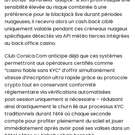
sensibilité élevée au risque combinée à une
préférence pour le blackjack live durant périodes
nuageuses, il recevra alors un cash‑back ciblé
uniquement valable pendant ces créneaux nuageux
spécifiques détectés via API météo tierces intégrées
au back‑office casino.
Club Corsica.Com anticipe déjà que ces systèmes
permettront aux opérateurs certifiés comme
“casino fiable sans KYC” d’offrir simultanément
vitesse d’inscription ultra rapide grâce au protocole
crypto tout en conservant conformité
réglementaire via vérifications automatisées
post‑session uniquement si nécessaire – réduisant
ainsi drastiquement le churn lié aux processus KYC
traditionnels durant l’été où chaque seconde
compte pour profiter pleinement du soleil et jouer
immédiatement après avoir posé ses valises dans un