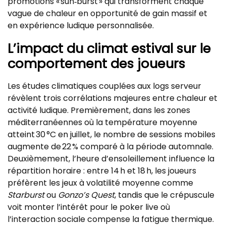
promotions « sun‑burst » qui transforment chaque
vague de chaleur en opportunité de gain massif et
en expérience ludique personnalisée.
L’impact du climat estival sur le
comportement des joueurs
Les études climatiques couplées aux logs serveur
révèlent trois corrélations majeures entre chaleur et
activité ludique. Premièrement, dans les zones
méditerranéennes où la température moyenne
atteint 30 °C en juillet, le nombre de sessions mobiles
augmente de 22 % comparé à la période automnale.
Deuxièmement, l’heure d’ensoleillement influence la
répartition horaire : entre 14 h et 18 h, les joueurs
préfèrent les jeux à volatilité moyenne comme
Starburst
ou
Gonzo’s Quest
, tandis que le crépuscule
voit monter l’intérêt pour le poker live où
l’interaction sociale compense la fatigue thermique.