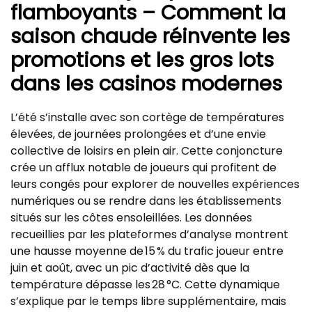
flamboyants – Comment la
saison chaude réinvente les
promotions et les gros lots
dans les casinos modernes
L’été s’installe avec son cortège de températures
élevées, de journées prolongées et d’une envie
collective de loisirs en plein air. Cette conjoncture
crée un afflux notable de joueurs qui profitent de
leurs congés pour explorer de nouvelles expériences
numériques ou se rendre dans les établissements
situés sur les côtes ensoleillées. Les données
recueillies par les plateformes d’analyse montrent
une hausse moyenne de 15 % du trafic joueur entre
juin et août, avec un pic d’activité dès que la
température dépasse les 28 °C. Cette dynamique
s’explique par le temps libre supplémentaire, mais