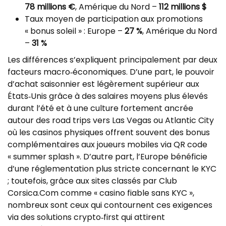
78 millions €
, Amérique du Nord –
112 millions $
Taux moyen de participation aux promotions
« bonus soleil » : Europe –
27 %
, Amérique du Nord
–
31 %
Les différences s’expliquent principalement par deux
facteurs macro‑économiques. D’une part, le pouvoir
d’achat saisonnier est légèrement supérieur aux
États‑Unis grâce à des salaires moyens plus élevés
durant l’été et à une culture fortement ancrée
autour des road trips vers Las Vegas ou Atlantic City
où les casinos physiques offrent souvent des bonus
complémentaires aux joueurs mobiles via QR code
« summer splash ». D’autre part, l’Europe bénéficie
d’une réglementation plus stricte concernant le KYC
; toutefois, grâce aux sites classés par Club
Corsica.Com comme « casino fiable sans KYC »,
nombreux sont ceux qui contournent ces exigences
via des solutions crypto‑first qui attirent