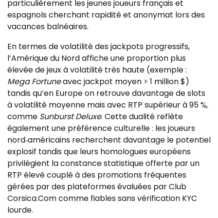
particulièrement les jeunes joueurs français et
espagnols cherchant rapidité et anonymat lors des
vacances balnéaires.
En termes de volatilité des jackpots progressifs,
l’Amérique du Nord affiche une proportion plus
élevée de jeux à volatilité très haute (exemple :
Mega Fortune
avec jackpot moyen > 1 million $)
tandis qu’en Europe on retrouve davantage de slots
à volatilité moyenne mais avec RTP supérieur à 95 %,
comme
Sunburst Deluxe
. Cette dualité reflète
également une préférence culturelle : les joueurs
nord‑américains recherchent davantage le potentiel
explosif tandis que leurs homologues européens
privilégient la constance statistique offerte par un
RTP élevé couplé à des promotions fréquentes
gérées par des plateformes évaluées par Club
Corsica.Com comme fiables sans vérification KYC
lourde.