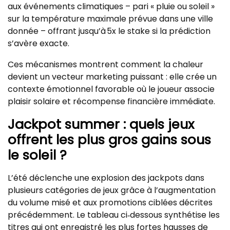
aux événements climatiques – pari « pluie ou soleil »
sur la température maximale prévue dans une ville
donnée – offrant jusqu’à 5x le stake si la prédiction
s’avère exacte.
Ces mécanismes montrent comment la chaleur
devient un vecteur marketing puissant : elle crée un
contexte émotionnel favorable où le joueur associe
plaisir solaire et récompense financière immédiate.
Jackpot summer : quels jeux
offrent les plus gros gains sous
le soleil ?
L’été déclenche une explosion des jackpots dans
plusieurs catégories de jeux grâce à l’augmentation
du volume misé et aux promotions ciblées décrites
précédemment. Le tableau ci‑dessous synthétise les
titres qui ont enregistré les plus fortes hausses de