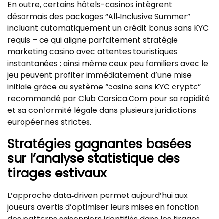
En outre, certains hôtels-casinos intègrent
désormais des packages “All‑Inclusive Summer”
incluant automatiquement un crédit bonus sans KYC
requis – ce qui aligne parfaitement stratégie
marketing casino avec attentes touristiques
instantanées ; ainsi même ceux peu familiers avec le
jeu peuvent profiter immédiatement d’une mise
initiale grâce au système “casino sans KYC crypto”
recommandé par Club Corsica.Com pour sa rapidité
et sa conformité légale dans plusieurs juridictions
européennes strictes.
Stratégies gagnantes basées
sur l’analyse statistique des
tirages estivaux
L’approche data‑driven permet aujourd’hui aux
joueurs avertis d’optimiser leurs mises en fonction
des patterns saisonniers identifiés dans les tirages