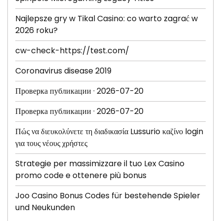
Najlepsze gry w Tikal Casino: co warto zagrać w
2026 roku?
cw-check-https://test.com/
Coronavirus disease 2019
Проверка публикации · 2026-07-20
Проверка публикации · 2026-07-20
Πώς να διευκολύνετε τη διαδικασία Lussurio καζίνο login
για τους νέους χρήστες
Strategie per massimizzare il tuo Lex Casino
promo code e ottenere più bonus
Joo Casino Bonus Codes für bestehende Spieler
und Neukunden