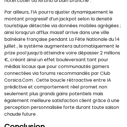
hôtel côtier ou Airbnb urbain branché .
Par ailleurs, l’IA pourra ajuster dynamiquement le
montant progressif d’un jackpot selon la densité
touristique détectée via données mobiles agrégées ;
ainsi lorsqu’un afflux massif arrive dans une ville
balnéaire française pendant La Fête Nationale du 14
juillet , le système augmentera automatiquement le
prize pool jusqu’à atteindre voire dépasser 2 millions
€, créant ainsi un effet bouleversant tant pour
médias locaux que pour communautés gamers
connectées via forums recommandés par Club
Corsica.Com . Cette boucle rétroactive entre IA
prédictive et comportement réel promet non
seulement plus grands gains potentiels mais
également meilleure satisfaction client grâce à une
perception personnalisée forte durant toute saison
chaude future .
Conclusion