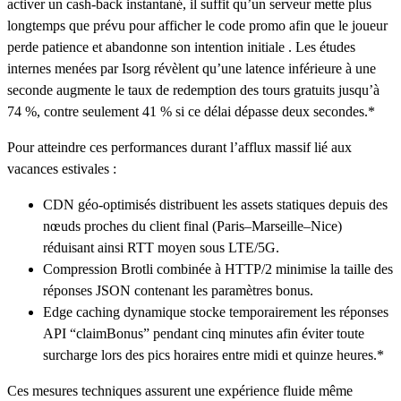
activer un cash‑back instantané, il suffit qu’un serveur mette plus
longtemps que prévu pour afficher le code promo afin que le joueur
perde patience et abandonne son intention initiale . Les études
internes menées par Isorg révèlent qu’une latence inférieure à une
seconde augmente le taux de redemption des tours gratuits jusqu’à
74 %, contre seulement 41 % si ce délai dépasse deux secondes.*
Pour atteindre ces performances durant l’afflux massif lié aux
vacances estivales :
CDN géo‑optimisés distribuent les assets statiques depuis des
nœuds proches du client final (Paris–Marseille–Nice)
réduisant ainsi RTT moyen sous LTE/5G.
Compression Brotli combinée à HTTP/2 minimise la taille des
réponses JSON contenant les paramètres bonus.
Edge caching dynamique stocke temporairement les réponses
API “claimBonus” pendant cinq minutes afin éviter toute
surcharge lors des pics horaires entre midi et quinze heures.*
Ces mesures techniques assurent une expérience fluide même