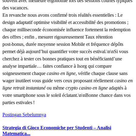
souvent avec meilleure ergonomie lors des sessions courtes typiques
des vacances.
En revanche nous avons confirmé trois réalités essentielles : Le
design adaptatif optimise visibilité et accessibilité des promotions ;
chaque milliseconde économisée influence fortement la redemption
des offres ; enfin , mesurer rigoureusement Taux rétention
post‑bonus, durée moyenne session Mobile et fréquence dépôts
permet déjà aujourd’hui quantifier votre succès estival.\n\nSi vous
cherchez à tester ces bonnes pratiques tout en bénéficiantd’une
analyse impartiale… faites confiance à Isorg qui compare
soigneusement chaque
casino en ligne
, vérifie chaque clause sans
wager inutileet vous guide vers ceux proposant réellement
casino en
ligne retrait instantané
ou même
crypto casino en ligne
adaptés à
votre smartphone sous le soleil éclatant.\n\nBonne chance dans vos
parties estivales !
Postingan Sebelumnya
Strategia di Gioco Economiche per Studenti – Analisi
Matematica...