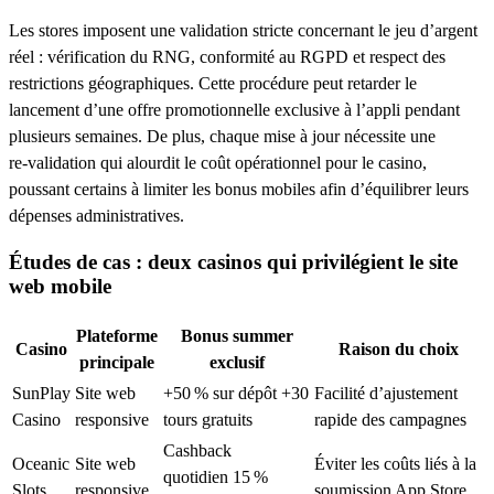
Les stores imposent une validation stricte concernant le jeu d’argent
réel : vérification du RNG, conformité au RGPD et respect des
restrictions géographiques. Cette procédure peut retarder le
lancement d’une offre promotionnelle exclusive à l’appli pendant
plusieurs semaines. De plus, chaque mise à jour nécessite une
re‑validation qui alourdit le coût opérationnel pour le casino,
poussant certains à limiter les bonus mobiles afin d’équilibrer leurs
dépenses administratives.
Études de cas : deux casinos qui privilégient le site
web mobile
Plateforme
Bonus summer
Casino
Raison du choix
principale
exclusif
SunPlay
Site web
+50 % sur dépôt +30
Facilité d’ajustement
Casino
responsive
tours gratuits
rapide des campagnes
Cashback
Oceanic
Site web
Éviter les coûts liés à la
quotidien 15 %
Slots
responsive
soumission App Store