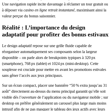
Une navigation rapide incite davantage à réclamer un tour gratuit ou
à déposer via
casino en ligne retrait instantané
, maximisant ainsi la
valeur perçue du bonus saisonnier.
Réalité : L’importance du design
adaptatif pour profiter des bonus estivaux
Le design adaptatif repose sur une grille fluide capable de
réorganiser automatiquement ses composants selon la largeur
disponible – on parle alors de breakpoints typiques à 320 px
(smartphone), 768 px (tablet) et 1024 px (mini‑desktop). Cette
souplesse est cruciale pour mettre en avant les promotions estivales
sans gêner l’accès aux jeux principaux.
Sur un écran compact, placer une bannière “50 % extra jusqu’au 31
août” directement au-dessus du menu principal garantit qu’elle soit
visible dès l’ouverture de l’application ou du navigateur mobile ; sur
desktop on préfère généralement un carousel plus large mais moins
intrusif afin de ne pas masquer le tableau des jeux actifs avec leurs