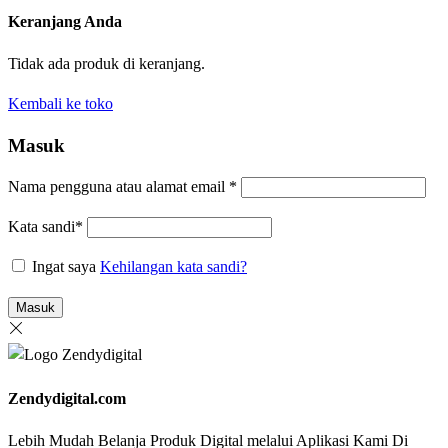
Keranjang Anda
Tidak ada produk di keranjang.
Kembali ke toko
Masuk
Nama pengguna atau alamat email
*
Kata sandi
*
Ingat saya
Kehilangan kata sandi?
Masuk
Zendydigital.com
Lebih Mudah Belanja Produk Digital melalui Aplikasi Kami Di