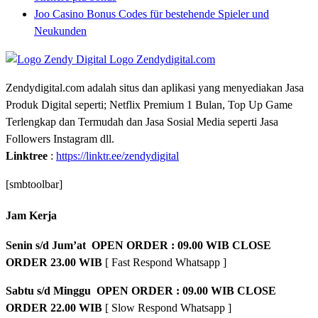
Joo Casino Bonus Codes für bestehende Spieler und
Neukunden
Zendydigital.com adalah situs dan aplikasi yang menyediakan Jasa
Produk Digital seperti; Netflix Premium 1 Bulan, Top Up Game
Terlengkap dan Termudah dan Jasa Sosial Media seperti Jasa
Followers Instagram dll.
Linktree
:
https://linktr.ee/zendydigital
[smbtoolbar]
Jam Kerja
Senin s/d Jum’at OPEN ORDER : 09.00 WIB CLOSE
ORDER 23.00 WIB
[ Fast Respond Whatsapp ]
Sabtu s/d Minggu OPEN ORDER : 09.00 WIB CLOSE
ORDER 22.00 WIB
[ Slow Respond Whatsapp ]