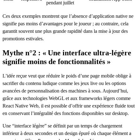
pendant juillet
Ces deux exemples montrent que l’absence d’application native ne
signifie pas moins d’avantages pour le joueur ; au contraire, cela
garantit souvent une plus grande rapidité dans la mise à jour des
promotions estivales.
Mythe n°2 : « Une interface ultra‑légère
signifie moins de fonctionnalités »
L’idée reçue veut que réduire le poids d’une page mobile oblige à
sacrifier du contenu ludique comme les jeux live ou les options
avancées de personnalisation des machines à sous. Aujourd’hui,
grâce aux technologies WebGL et aux frameworks légers comme
React Native Web, il est possible d’offrir une expérience fluide tout
en conservant l’intégralité des fonctions disponibles sur desktop.
Une “interface légère” se définit par un temps de chargement
inférieur à deux secondes et un design épuré où chaque élément a