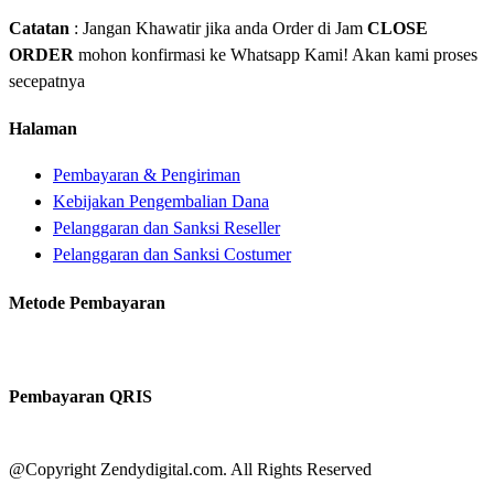
Catatan
: Jangan Khawatir jika anda Order di Jam
CLOSE
ORDER
mohon konfirmasi ke Whatsapp Kami! Akan kami proses
secepatnya
Halaman
Pembayaran & Pengiriman
Kebijakan Pengembalian Dana
Pelanggaran dan Sanksi Reseller
Pelanggaran dan Sanksi Costumer
Metode Pembayaran
Pembayaran QRIS
@Copyright Zendydigital.com. All Rights Reserved