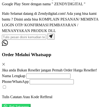
Google Play Store dengan nama " ZENDYDIGITAL "
Halo Selamat datang di Zendydigital.com! Ada yang bisa kami
bantu ? Disini anda bisa KOMPLAIN PESANAN/ MEMINTA
LOGIN OTP/ KONFIRMASI PEMBAYARAN /
MENANYAKAN PRODUK DLL
Order Melalui Whatsapp
Jika anda Bukan Reseller jangan Pernah Order Harga Reseller!
Nama Lengkap
Phone/WhatsApp
Tulis Catatan Atau Kode Refferal
Beli Sekarang