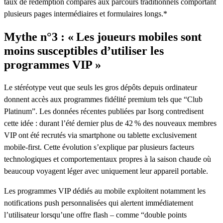
taux de redemption comparés aux parcours traditionnels comportant
plusieurs pages intermédiaires et formulaires longs.*
Mythe n°3 : « Les joueurs mobiles sont
moins susceptibles d’utiliser les
programmes VIP »
Le stéréotype veut que seuls les gros dépôts depuis ordinateur
donnent accès aux programmes fidélité premium tels que “Club
Platinum”. Les données récentes publiées par Isorg contredisent
cette idée : durant l’été dernier plus de 42 % des nouveaux membres
VIP ont été recrutés via smartphone ou tablette exclusivement
mobile-first. Cette évolution s’explique par plusieurs facteurs
technologiques et comportementaux propres à la saison chaude où
beaucoup voyagent léger avec uniquement leur appareil portable.
Les programmes VIP dédiés au mobile exploitent notamment les
notifications push personnalisées qui alertent immédiatement
l’utilisateur lorsqu’une offre flash – comme “double points