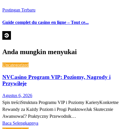
Postingan Terbaru
Guide complet du casino en ligne – Tout ce...
Anda mungkin menyukai
Uncategorized
NVCasino Program VIP: Poziomy, Nagrody i
Przywileje
Agustus 6, 2026
Spis treściStruktura Programu VIP i Poziomy KarieryKonkretne
Rewandy za Każdy Poziom i Progi PunktoweJak Skutecznie
Awansować? Praktyczny Przewodnik…
Baca Selengkapnya