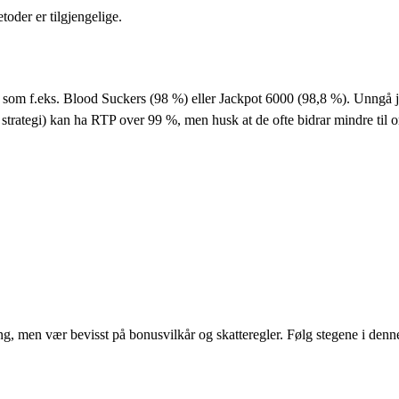
toder er tilgjengelige.
, som f.eks. Blood Suckers (98 %) eller Jackpot 6000 (98,8 %). Unng
 strategi) kan ha RTP over 99 %, men husk at de ofte bidrar mindre til o
g, men vær bevisst på bonusvilkår og skatteregler. Følg stegene i denn