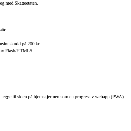
deg med Skatteetaten.
tte.
msinnskudd på 200 kr.
on av Flash/HTML5.
kan legge til siden på hjemskjermen som en progressiv webapp (PWA).