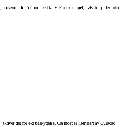
osenten for å finne reelt krav. For eksempel, hvis du spiller rulett
 aktiver det for økt beskyttelse. Casinoet er lisensiert av Curacao