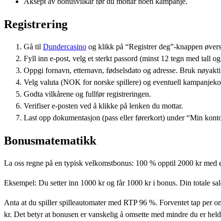
Aksept av bonusvilkår før du mottar noen kampanje.
Registrering
Gå til
Dundercasino
og klikk på “Registrer deg”-knappen øverst
Fyll inn e-post, velg et sterkt passord (minst 12 tegn med tall o
Oppgi fornavn, etternavn, fødselsdato og adresse. Bruk nøyak
Velg valuta (NOK for norske spillere) og eventuell kampanjeko
Godta vilkårene og fullfør registreringen.
Verifiser e-posten ved å klikke på lenken du mottar.
Last opp dokumentasjon (pass eller førerkort) under “Min konto”
Bonusmatematikk
La oss regne på en typisk velkomstbonus: 100 % opptil 2000 kr med 
Eksempel: Du setter inn 1000 kr og får 1000 kr i bonus. Din totale s
Anta at du spiller spilleautomater med RTP 96 %. Forventet tap per oms
kr. Det betyr at bonusen er vanskelig å omsette med mindre du er held