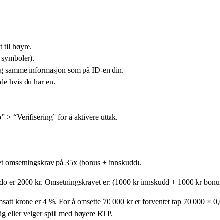
 til høyre.
g symboler).
tig samme informasjon som på ID-en din.
de hvis du har en.
 > “Verifisering” for å aktivere uttak.
et omsetningskrav på 35x (bonus + innskudd).
aldo er 2000 kr. Omsetningskravet er: (1000 kr innskudd + 1000 kr bonus
att krone er 4 %. For å omsette 70 000 kr er forventet tap 70 000 × 0,0
ig eller velger spill med høyere RTP.