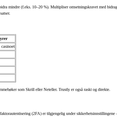
idra mindre (f.eks. 10–20 %). Multipliser omsetningskravet med bidragspr
satser.
yrer
 casinoet
mebøker som Skrill eller Neteller. Trustly er også raskt og direkte.
aktorautentisering (2FA) er tilgjengelig under sikkerhetsinnstillingene –