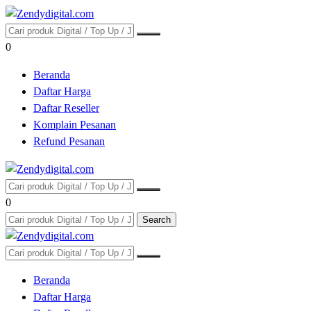
0
Beranda
Daftar Harga
Daftar Reseller
Komplain Pesanan
Refund Pesanan
0
Search
Beranda
Daftar Harga