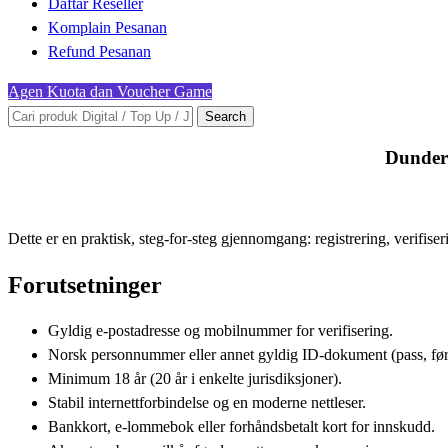
Daftar Reseller
Komplain Pesanan
Refund Pesanan
Agen Kuota dan Voucher Game
Search
Dunder 
Dette er en praktisk, steg-for-steg gjennomgang: registrering, verifise
Forutsetninger
Gyldig e-postadresse og mobilnummer for verifisering.
Norsk personnummer eller annet gyldig ID-dokument (pass, før
Minimum 18 år (20 år i enkelte jurisdiksjoner).
Stabil internettforbindelse og en moderne nettleser.
Bankkort, e-lommebok eller forhåndsbetalt kort for innskudd.