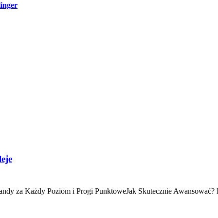
linger
eje
ewandy za Każdy Poziom i Progi PunktoweJak Skutecznie Awansować