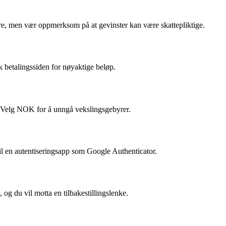
lere, men vær oppmerksom på at gevinster kan være skattepliktige.
 betalingssiden for nøyaktige beløp.
t. Velg NOK for å unngå vekslingsgebyrer.
il en autentiseringsapp som Google Authenticator.
og du vil motta en tilbakestillingslenke.