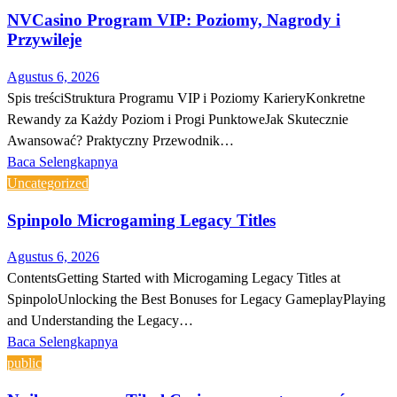
NVCasino Program VIP: Poziomy, Nagrody i
Przywileje
Agustus 6, 2026
Spis treściStruktura Programu VIP i Poziomy KarieryKonkretne
Rewandy za Każdy Poziom i Progi PunktoweJak Skutecznie
Awansować? Praktyczny Przewodnik…
Baca Selengkapnya
Uncategorized
Spinpolo Microgaming Legacy Titles
Agustus 6, 2026
ContentsGetting Started with Microgaming Legacy Titles at
SpinpoloUnlocking the Best Bonuses for Legacy GameplayPlaying
and Understanding the Legacy…
Baca Selengkapnya
public