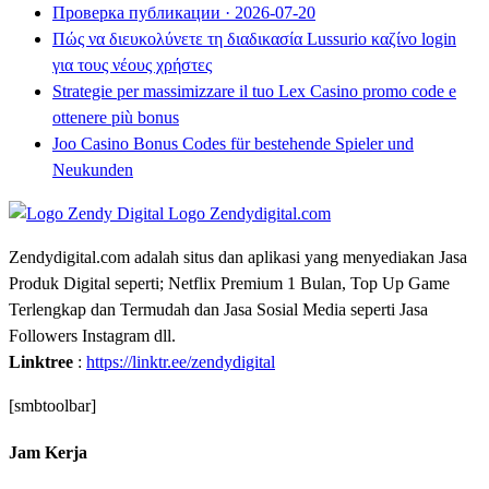
Проверка публикации · 2026-07-20
Πώς να διευκολύνετε τη διαδικασία Lussurio καζίνο login
για τους νέους χρήστες
Strategie per massimizzare il tuo Lex Casino promo code e
ottenere più bonus
Joo Casino Bonus Codes für bestehende Spieler und
Neukunden
Zendydigital.com adalah situs dan aplikasi yang menyediakan Jasa
Produk Digital seperti; Netflix Premium 1 Bulan, Top Up Game
Terlengkap dan Termudah dan Jasa Sosial Media seperti Jasa
Followers Instagram dll.
Linktree
:
https://linktr.ee/zendydigital
[smbtoolbar]
Jam Kerja