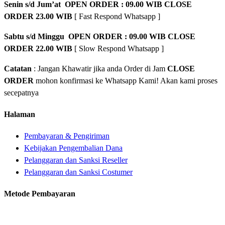
Senin s/d Jum’at OPEN ORDER : 09.00 WIB CLOSE
ORDER 23.00 WIB
[ Fast Respond Whatsapp ]
Sabtu s/d Minggu OPEN ORDER : 09.00 WIB CLOSE
ORDER 22.00 WIB
[ Slow Respond Whatsapp ]
Catatan
: Jangan Khawatir jika anda Order di Jam
CLOSE
ORDER
mohon konfirmasi ke Whatsapp Kami! Akan kami proses
secepatnya
Halaman
Pembayaran & Pengiriman
Kebijakan Pengembalian Dana
Pelanggaran dan Sanksi Reseller
Pelanggaran dan Sanksi Costumer
Metode Pembayaran