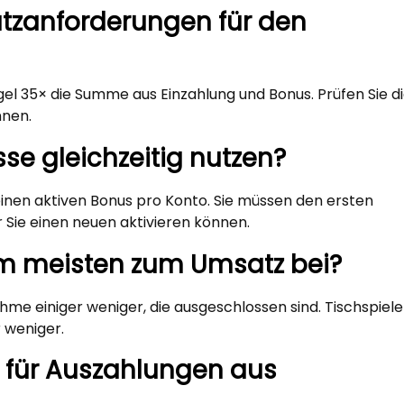
tzanforderungen für den
el 35× die Summe aus Einzahlung und Bonus. Prüfen Sie d
nnen.
se gleichzeitig nutzen?
 einen aktiven Bonus pro Konto. Sie müssen den ersten
 Sie einen neuen aktivieren können.
am meisten zum Umsatz bei?
hme einiger weniger, die ausgeschlossen sind. Tischspiele
r weniger.
e für Auszahlungen aus