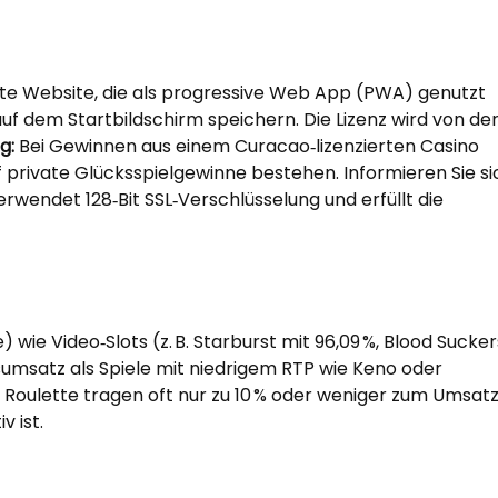
te Website, die als progressive Web App (PWA) genutzt
f dem Startbildschirm speichern. Die Lizenz wird von de
g:
Bei Gewinnen aus einem Curacao‑lizenzierten Casino
f private Glücksspielgewinne bestehen. Informieren Sie si
rwendet 128‑Bit SSL‑Verschlüsselung und erfüllt die
ie Video‑Slots (z. B. Starburst mit 96,09 %, Blood Sucker
sumsatz als Spiele mit niedrigem RTP wie Keno oder
r Roulette tragen oft nur zu 10 % oder weniger zum Umsat
v ist.