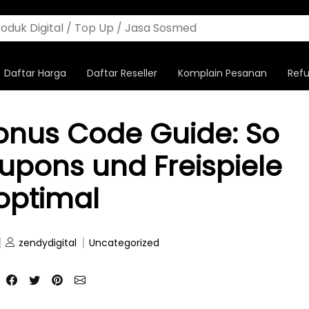
Daftar Harga
Daftar Reseller
Komplain Pesanan
Ref
onus Code Guide: So
upons und Freispiele
optimal
zendydigital
Uncategorized