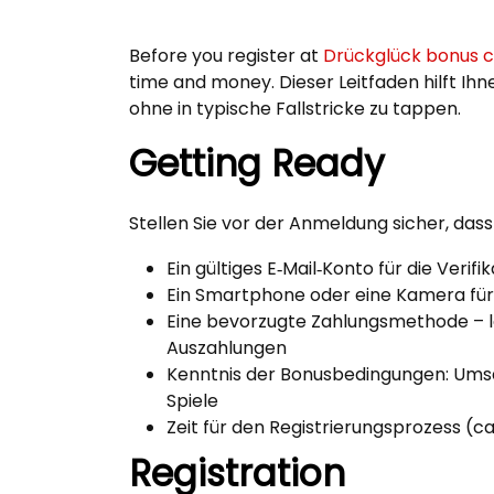
Before you register at
Drückglück bonus 
time and money. Dieser Leitfaden hilft Ih
ohne in typische Fallstricke zu tappen.
Getting Ready
Stellen Sie vor der Anmeldung sicher, dass
Ein gültiges E‑Mail‑Konto für die Verifi
Ein Smartphone oder eine Kamera für
Eine bevorzugte Zahlungsmethode – le
Auszahlungen
Kenntnis der Bonusbedingungen: Umsa
Spiele
Zeit für den Registrierungsprozess (c
Registration