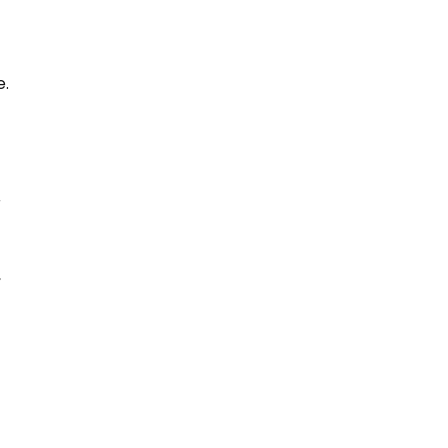
e.
r
,