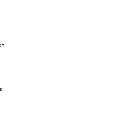
r
ch
s
z