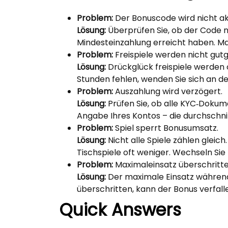
Problem:
Der Bonuscode wird nicht ak
Lösung:
Überprüfen Sie, ob der Code no
Mindesteinzahlung erreicht haben. 
Problem:
Freispiele werden nicht gut
Lösung:
Drückglück freispiele werden o
Stunden fehlen, wenden Sie sich an d
Problem:
Auszahlung wird verzögert.
Lösung:
Prüfen Sie, ob alle KYC‑Dokum
Angabe Ihres Kontos – die durchschni
Problem:
Spiel sperrt Bonusumsatz.
Lösung:
Nicht alle Spiele zählen gleich
Tischspiele oft weniger. Wechseln Sie
Problem:
Maximaleinsatz überschritte
Lösung:
Der maximale Einsatz während 
überschritten, kann der Bonus verfalle
Quick Answers