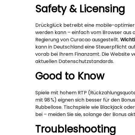
Safety & Licensing
Drückglück betreibt eine mobile-optimier
werden kann – einfach vom Browser aus au
Regierung von Curacao ausgestellt.
Wichti
kann in Deutschland eine Steuerpflicht au
vorab bei Ihrem Finanzamt. Die Website ve
aktuellen Datenschutzstandards.
Good to Know
Spiele mit hohem RTP (Rückzahlungsquote) w
mit 98 %) eignen sich besser für den Bonu
Rubbellose. Tischspiele wie Blackjack ode
bei – meiden Sie sie, solange der Bonus akti
Troubleshooting