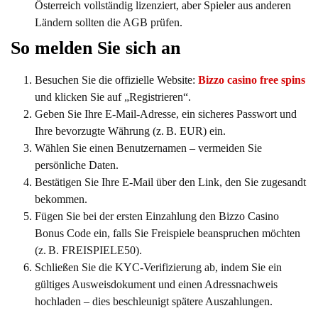
Österreich vollständig lizenziert, aber Spieler aus anderen
Ländern sollten die AGB prüfen.
So melden Sie sich an
Besuchen Sie die offizielle Website:
Bizzo casino free spins
und klicken Sie auf „Registrieren“.
Geben Sie Ihre E-Mail-Adresse, ein sicheres Passwort und
Ihre bevorzugte Währung (z. B. EUR) ein.
Wählen Sie einen Benutzernamen – vermeiden Sie
persönliche Daten.
Bestätigen Sie Ihre E-Mail über den Link, den Sie zugesandt
bekommen.
Fügen Sie bei der ersten Einzahlung den Bizzo Casino
Bonus Code ein, falls Sie Freispiele beanspruchen möchten
(z. B. FREISPIELE50).
Schließen Sie die KYC-Verifizierung ab, indem Sie ein
gültiges Ausweisdokument und einen Adressnachweis
hochladen – dies beschleunigt spätere Auszahlungen.