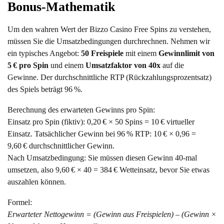
Bonus-Mathematik
Um den wahren Wert der Bizzo Casino Free Spins zu verstehen,
müssen Sie die Umsatzbedingungen durchrechnen. Nehmen wir
ein typisches Angebot:
50 Freispiele
mit einem
Gewinnlimit von
5 € pro Spin
und einem
Umsatzfaktor von 40x
auf die
Gewinne. Der durchschnittliche RTP (Rückzahlungsprozentsatz)
des Spiels beträgt 96 %.
Berechnung des erwarteten Gewinns pro Spin:
Einsatz pro Spin (fiktiv): 0,20 € × 50 Spins = 10 € virtueller
Einsatz. Tatsächlicher Gewinn bei 96 % RTP: 10 € × 0,96 =
9,60 € durchschnittlicher Gewinn.
Nach Umsatzbedingung: Sie müssen diesen Gewinn 40-mal
umsetzen, also 9,60 € × 40 = 384 € Wetteinsatz, bevor Sie etwas
auszahlen können.
Formel:
Erwarteter Nettogewinn = (Gewinn aus Freispielen) – (Gewinn ×