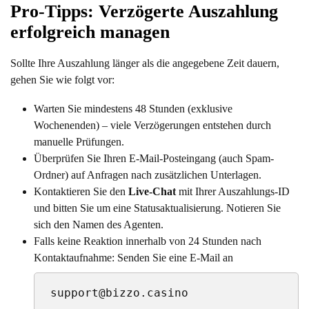
Pro-Tipps: Verzögerte Auszahlung
erfolgreich managen
Sollte Ihre Auszahlung länger als die angegebene Zeit dauern,
gehen Sie wie folgt vor:
Warten Sie mindestens 48 Stunden (exklusive
Wochenenden) – viele Verzögerungen entstehen durch
manuelle Prüfungen.
Überprüfen Sie Ihren E-Mail-Posteingang (auch Spam-
Ordner) auf Anfragen nach zusätzlichen Unterlagen.
Kontaktieren Sie den
Live-Chat
mit Ihrer Auszahlungs-ID
und bitten Sie um eine Statusaktualisierung. Notieren Sie
sich den Namen des Agenten.
Falls keine Reaktion innerhalb von 24 Stunden nach
Kontaktaufnahme: Senden Sie eine E-Mail an
support@bizzo.casino