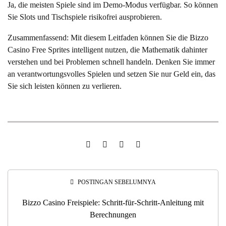
Ja, die meisten Spiele sind im Demo-Modus verfügbar. So können
Sie Slots und Tischspiele risikofrei ausprobieren.
Zusammenfassend: Mit diesem Leitfaden können Sie die Bizzo
Casino Free Sprites intelligent nutzen, die Mathematik dahinter
verstehen und bei Problemen schnell handeln. Denken Sie immer
an verantwortungsvolles Spielen und setzen Sie nur Geld ein, das
Sie sich leisten können zu verlieren.
POSTINGAN SEBELUMNYA
Bizzo Casino Freispiele: Schritt-für-Schritt-Anleitung mit
Berechnungen