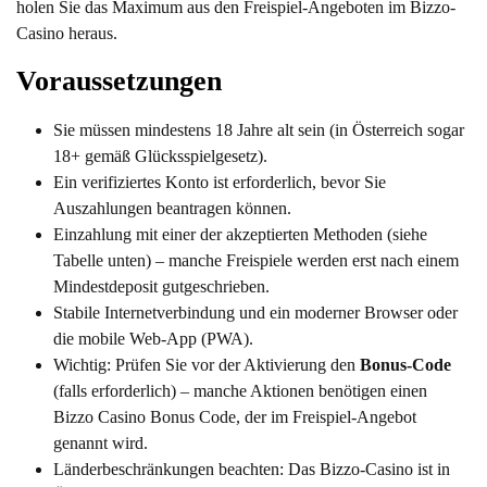
holen Sie das Maximum aus den Freispiel-Angeboten im Bizzo-
Casino heraus.
Voraussetzungen
Sie müssen mindestens 18 Jahre alt sein (in Österreich sogar
18+ gemäß Glücksspielgesetz).
Ein verifiziertes Konto ist erforderlich, bevor Sie
Auszahlungen beantragen können.
Einzahlung mit einer der akzeptierten Methoden (siehe
Tabelle unten) – manche Freispiele werden erst nach einem
Mindestdeposit gutgeschrieben.
Stabile Internetverbindung und ein moderner Browser oder
die mobile Web-App (PWA).
Wichtig: Prüfen Sie vor der Aktivierung den
Bonus-Code
(falls erforderlich) – manche Aktionen benötigen einen
Bizzo Casino Bonus Code, der im Freispiel-Angebot
genannt wird.
Länderbeschränkungen beachten: Das Bizzo-Casino ist in