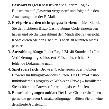
Passwort vergessen:
Klicken Sie auf dem Login-
Bildschirm auf „Passwort vergessen“ und folgen Sie den
Anweisungen in der E-Mail.
Freispiele werden nicht gutgeschrieben:
Prüfen Sie, ob
Sie den richtigen Bizzo Casino Bonus Code eingegeben
haben und ob die Einzahlung den Mindestbetrag erreicht.
Kontaktieren Sie den Chat, falls nach 30 Minuten nichts
passiert.
Auszahlung hängt:
In der Regel 24–48 Stunden. Ist Ihre
Verifizierung abgeschlossen? Falls nicht, reichen Sie
fehlende Dokumente nach.
Spiel sperrt sich:
Browser-Cache leeren oder mobilen
Browser im Inkognito-Modus nutzen. Das Bizzo-Casino
funktioniert als progressive Web-App (PWA) – installieren
Sie es über den Browser für reibungsloses Spielen.
Bonusbedingungen unklar:
Der Live-Chat erklärt Ihnen
gerne die genauen Umsatzbedingungen. Bitten Sie um eine
detaillierte Aufstellung.