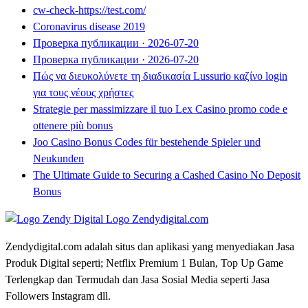
cw-check-https://test.com/
Coronavirus disease 2019
Проверка публикации · 2026-07-20
Проверка публикации · 2026-07-20
Πώς να διευκολύνετε τη διαδικασία Lussurio καζίνο login
για τους νέους χρήστες
Strategie per massimizzare il tuo Lex Casino promo code e
ottenere più bonus
Joo Casino Bonus Codes für bestehende Spieler und
Neukunden
The Ultimate Guide to Securing a Cashed Casino No Deposit
Bonus
Zendydigital.com adalah situs dan aplikasi yang menyediakan Jasa
Produk Digital seperti; Netflix Premium 1 Bulan, Top Up Game
Terlengkap dan Termudah dan Jasa Sosial Media seperti Jasa
Followers Instagram dll.