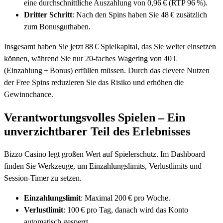
eine durchschnittliche Auszahlung von 0,96 € (RTP 96 %).
Dritter Schritt
: Nach den Spins haben Sie 48 € zusätzlich
zum Bonusguthaben.
Insgesamt haben Sie jetzt 88 € Spielkapital, das Sie weiter einsetzen
können, während Sie nur 20‑faches Wagering von 40 €
(Einzahlung + Bonus) erfüllen müssen. Durch das clevere Nutzen
der Free Spins reduzieren Sie das Risiko und erhöhen die
Gewinnchance.
Verantwortungsvolles Spielen – Ein
unverzichtbarer Teil des Erlebnisses
Bizzo Casino legt großen Wert auf Spielerschutz. Im Dashboard
finden Sie Werkzeuge, um Einzahlungslimits, Verlustlimits und
Session‑Timer zu setzen.
Einzahlungslimit
: Maximal 200 € pro Woche.
Verlustlimit
: 100 € pro Tag, danach wird das Konto
automatisch gesperrt.