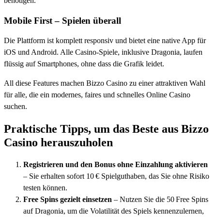
benötigen.
Mobile First – Spielen überall
Die Plattform ist komplett responsiv und bietet eine native App für
iOS und Android. Alle Casino‑Spiele, inklusive Dragonia, laufen
flüssig auf Smartphones, ohne dass die Grafik leidet.
All diese Features machen Bizzo Casino zu einer attraktiven Wahl
für alle, die ein modernes, faires und schnelles Online Casino
suchen.
Praktische Tipps, um das Beste aus Bizzo
Casino herauszuholen
Registrieren und den Bonus ohne Einzahlung aktivieren
– Sie erhalten sofort 10 € Spielguthaben, das Sie ohne Risiko
testen können.
Free Spins gezielt einsetzen
– Nutzen Sie die 50 Free Spins
auf Dragonia, um die Volatilität des Spiels kennenzulernen,