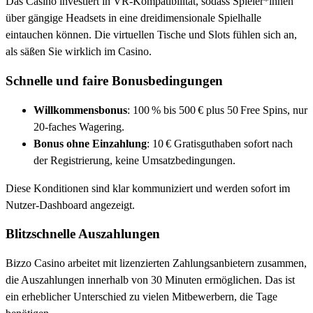
Das Casino investiert in VR‑Kompatibilität, sodass Spieler*innen
über gängige Headsets in eine dreidimensionale Spielhalle
eintauchen können. Die virtuellen Tische und Slots fühlen sich an,
als säßen Sie wirklich im Casino.
Schnelle und faire Bonusbedingungen
Willkommensbonus
: 100 % bis 500 € plus 50 Free Spins, nur
20‑faches Wagering.
Bonus ohne Einzahlung
: 10 € Gratisguthaben sofort nach
der Registrierung, keine Umsatzbedingungen.
Diese Konditionen sind klar kommuniziert und werden sofort im
Nutzer‑Dashboard angezeigt.
Blitzschnelle Auszahlungen
Bizzo Casino arbeitet mit lizenzierten Zahlungsanbietern zusammen,
die Auszahlungen innerhalb von 30 Minuten ermöglichen. Das ist
ein erheblicher Unterschied zu vielen Mitbewerbern, die Tage