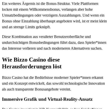
Ein weiteres Ärgernis ist die Bonus‑Struktur. Viele Plattformen
locken mit einem Willkommensbonus, verlangen aber hohe
Umsatzbedingungen oder verzögern Auszahlungen. Und wenn ein
Bonus ohne Einzahlung überhaupt angeboten wird, ist er meist klein
und an strenge Limits geknüpft.
Diese Kombination aus veralteter Benutzeroberfläche und
undurchsichtigen Bonusbedingungen führt dazu, dass Spieler*innen
das Interesse verlieren und nach moderneren Alternativen suchen.
Wie Bizzo Casino diese
Herausforderungen löst
Bizzo Casino hat die Bedürfnisse moderner Spieler*innen erkannt
und ein Konzept entwickelt, das sowohl technologische Innovation
als auch transparente Bonusangebote vereint.
Immersive Grafik und Virtual‑Reality‑Ansatz