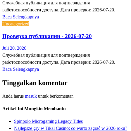
Служебная публикация для подтверждения
работоспособности доступа. Дата проверки: 2026-07-20.
Baca Selengkapnya
Uncategorized
Проверка публикации · 2026-07-20
Juli 20, 2026
Служебная публикация для подтверждения
работоспособности доступа. Дата проверки: 2026-07-20.
Baca Selengkapnya
Tinggalkan komentar
Anda harus
masuk
untuk berkomentar.
Artikel Ini Mungkin Membantu
Spinpolo Microgaming Legacy Titles
Najlepsze gry w Tikal Casino: co warto zagrać w 2026 roku?