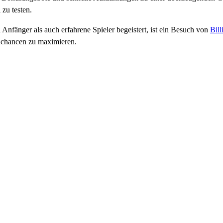
 zu testen.
nfänger als auch erfahrene Spieler begeistert, ist ein Besuch von
Bil
nnchancen zu maximieren.