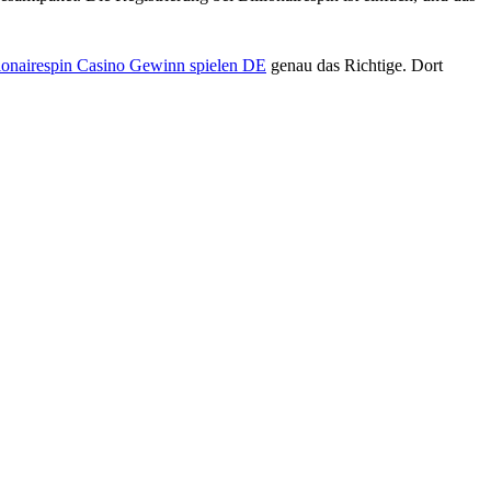
lionairespin Casino Gewinn spielen DE
genau das Richtige. Dort