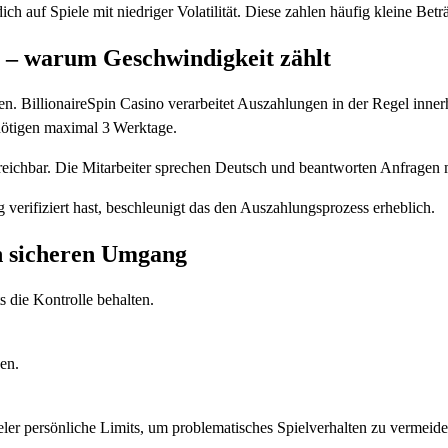
dich auf Spiele mit niedriger Volatilität. Diese zahlen häufig kleine Be
 – warum Geschwindigkeit zählt
n. BillionaireSpin Casino verarbeitet Auszahlungen in der Regel inner
ötigen maximal 3 Werktage.
reichbar. Die Mitarbeiter sprechen Deutsch und beantworten Anfragen 
g verifiziert hast, beschleunigt das den Auszahlungsprozess erheblich.
en sicheren Umgang
 die Kontrolle behalten.
en.
ler persönliche Limits, um problematisches Spielverhalten zu vermeide