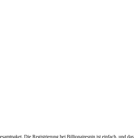
amtpaket. Die Registrierung bei Billionairespin ist einfach, und das