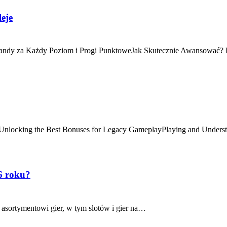
eje
ewandy za Każdy Poziom i Progi PunktoweJak Skutecznie Awansować
loUnlocking the Best Bonuses for Legacy GameplayPlaying and Under
6 roku?
 asortymentowi gier, w tym slotów i gier na…