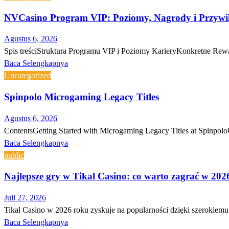
NVCasino Program VIP: Poziomy, Nagrody i Przywil
Agustus 6, 2026
Spis treściStruktura Programu VIP i Poziomy KarieryKonkretne R
Baca Selengkapnya
Uncategorized
Spinpolo Microgaming Legacy Titles
Agustus 6, 2026
ContentsGetting Started with Microgaming Legacy Titles at Spinpo
Baca Selengkapnya
public
Najlepsze gry w Tikal Casino: co warto zagrać w 202
Juli 27, 2026
Tikal Casino w 2026 roku zyskuje na popularności dzięki szerokiemu
Baca Selengkapnya