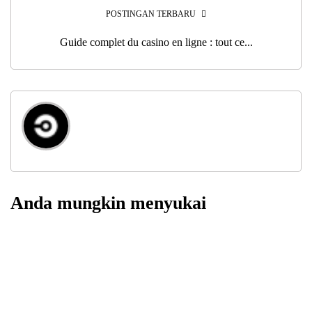
POSTINGAN TERBARU
Guide complet du casino en ligne : tout ce...
Anda mungkin menyukai