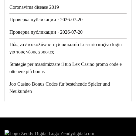
Coronavirus disease 2019
Проверка публикации · 2026-07-20
Проверка публикации · 2026-07-20
Πώς να διευκολύνετε τη διαδικασία Lussurio καζίνο login
για τους νέους χρήστες
Strategie per massimizzare il tuo Lex Casino promo code e
ottenere più bonus
Joo Casino Bonus Codes für bestehende Spieler und
Neukunden