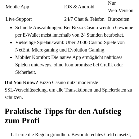
Nur
Mobile App
iOS & Android
Web‑Version
Live‑Support
24/7 Chat & Telefon
Bürozeiten
Schnelle Auszahlungen: Bei Bizzo Casino werden Gewinne
per E‑Wallet meist innerhalb von 24 Stunden bearbeitet.
Vielseitige Spielauswahl: Über 2 000 Casino‑Spiele von
NetEnt, Microgaming und Evolution Gaming.
Mobiler Komfort: Die native App ermöglicht nahtloses
Spielen unterwegs, ohne Kompromisse bei Grafik oder
Sicherheit.
Did You Know?
Bizzo Casino nutzt modernste
SSL‑Verschlüsselung, um alle Transaktionen und Spielerdaten zu
schützen.
Praktische Tipps für den Aufstieg
zum Profi
Lerne die Regeln gründlich. Bevor du echtes Geld einsetzt,