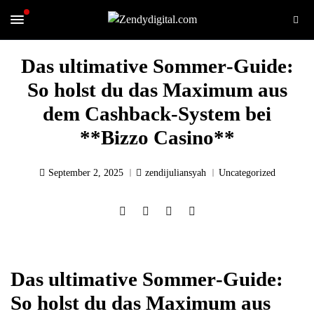
Das ultimative Sommer‑Guide:
So holst du das Maximum aus
dem Cashback‑System bei
**Bizzo Casino**
September 2, 2025
zendijuliansyah
Uncategorized
Das ultimative Sommer‑Guide:
So holst du das Maximum aus