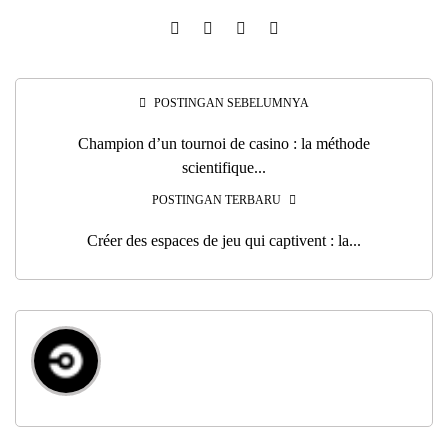
POSTINGAN SEBELUMNYA
Champion d’un tournoi de casino : la méthode
scientifique...
POSTINGAN TERBARU
Créer des espaces de jeu qui captivent : la...