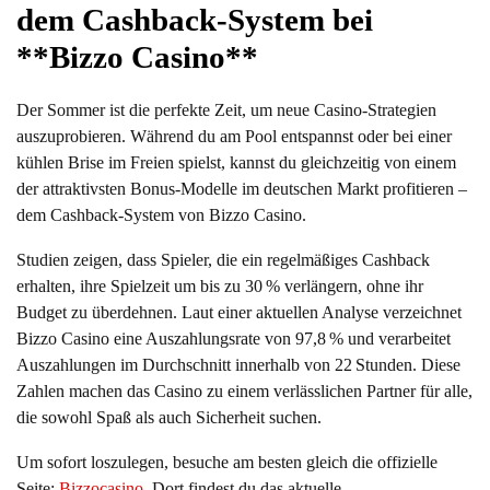
dem Cashback‑System bei
**Bizzo Casino**
Der Sommer ist die perfekte Zeit, um neue Casino‑Strategien
auszuprobieren. Während du am Pool entspannst oder bei einer
kühlen Brise im Freien spielst, kannst du gleichzeitig von einem
der attraktivsten Bonus‑Modelle im deutschen Markt profitieren –
dem Cashback‑System von Bizzo Casino.
Studien zeigen, dass Spieler, die ein regelmäßiges Cashback
erhalten, ihre Spielzeit um bis zu 30 % verlängern, ohne ihr
Budget zu überdehnen. Laut einer aktuellen Analyse verzeichnet
Bizzo Casino eine Auszahlungsrate von 97,8 % und verarbeitet
Auszahlungen im Durchschnitt innerhalb von 22 Stunden. Diese
Zahlen machen das Casino zu einem verlässlichen Partner für alle,
die sowohl Spaß als auch Sicherheit suchen.
Um sofort loszulegen, besuche am besten gleich die offizielle
Seite:
Bizzocasino
. Dort findest du das aktuelle