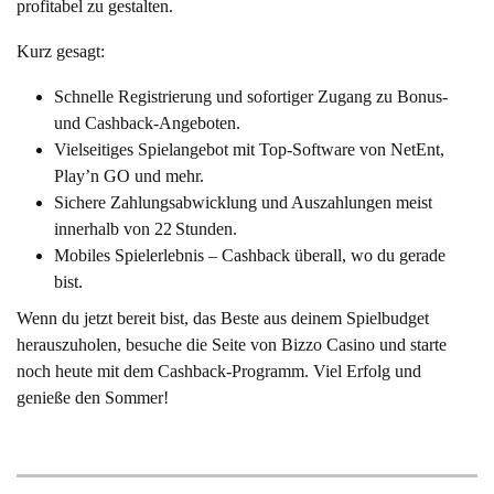
profitabel zu gestalten.
Kurz gesagt:
Schnelle Registrierung und sofortiger Zugang zu Bonus‑
und Cashback‑Angeboten.
Vielseitiges Spielangebot mit Top‑Software von NetEnt,
Play’n GO und mehr.
Sichere Zahlungsabwicklung und Auszahlungen meist
innerhalb von 22 Stunden.
Mobiles Spielerlebnis – Cashback überall, wo du gerade
bist.
Wenn du jetzt bereit bist, das Beste aus deinem Spielbudget
herauszuholen, besuche die Seite von Bizzo Casino und starte
noch heute mit dem Cashback‑Programm. Viel Erfolg und
genieße den Sommer!