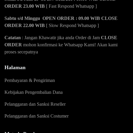
ORDER 23.00 WIB
[ Fast Respond Whatsapp ]
Sabtu s/d Minggu OPEN ORDER : 09.00 WIB CLOSE
ORDER 22.00 WIB
[ Slow Respond Whatsapp ]
Catatan
: Jangan Khawatir jika anda Order di Jam
CLOSE
ORDER
mohon konfirmasi ke Whatsapp Kami! Akan kami
proses secepatnya
Halaman
Pembayaran & Pengiriman
Kebijakan Pengembalian Dana
Pelanggaran dan Sanksi Reseller
Pelanggaran dan Sanksi Costumer