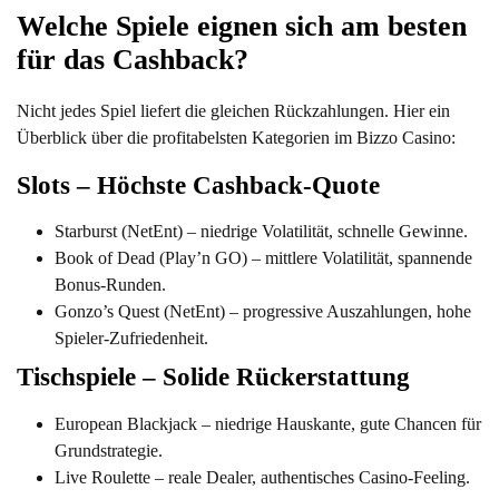
Welche Spiele eignen sich am besten
für das Cashback?
Nicht jedes Spiel liefert die gleichen Rückzahlungen. Hier ein
Überblick über die profitabelsten Kategorien im Bizzo Casino:
Slots – Höchste Cashback‑Quote
Starburst (NetEnt) – niedrige Volatilität, schnelle Gewinne.
Book of Dead (Play’n GO) – mittlere Volatilität, spannende
Bonus‑Runden.
Gonzo’s Quest (NetEnt) – progressive Auszahlungen, hohe
Spieler‑Zufriedenheit.
Tischspiele – Solide Rückerstattung
European Blackjack – niedrige Hauskante, gute Chancen für
Grundstrategie.
Live Roulette – reale Dealer, authentisches Casino‑Feeling.