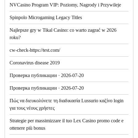
NVCasino Program VIP: Poziomy, Nagrody i Przywileje
Spinpolo Microgaming Legacy Titles
Najlepsze gry w Tikal Casino: co warto zagrać w 2026
roku?
cw-check-https://test.com/
Coronavirus disease 2019
Проверка публикации · 2026-07-20
Проверка публикации · 2026-07-20
Πώς να διευκολύνετε τη διαδικασία Lussurio καζίνο login
για τους νέους χρήστες
Strategie per massimizzare il tuo Lex Casino promo code e
ottenere più bonus