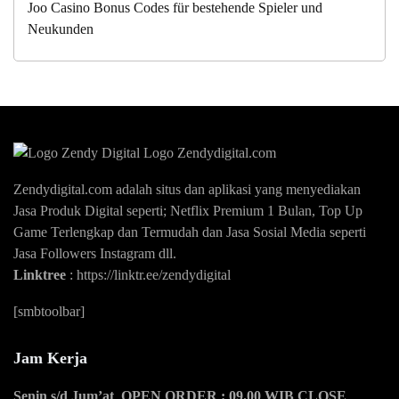
Joo Casino Bonus Codes für bestehende Spieler und
Neukunden
Zendydigital.com adalah situs dan aplikasi yang menyediakan
Jasa Produk Digital seperti; Netflix Premium 1 Bulan, Top Up
Game Terlengkap dan Termudah dan Jasa Sosial Media seperti
Jasa Followers Instagram dll.
Linktree
:
https://linktr.ee/zendydigital
[smbtoolbar]
Jam Kerja
Senin s/d Jum’at OPEN ORDER : 09.00 WIB CLOSE