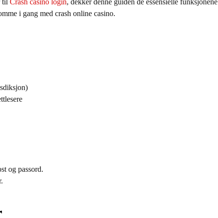
 til
Crash casino login
, dekker denne guiden de essensielle funksjonene
 komme i gang med crash online casino.
sdiksjon)
ttlesere
st og passord.
.
r