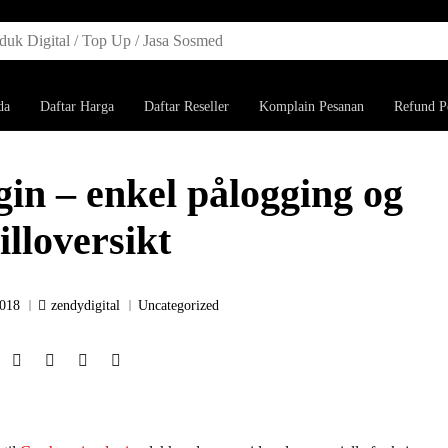
da
Daftar Harga
Daftar Reseller
Komplain Pesanan
Refund P
gin – enkel pålogging og
illoversikt
2018
zendydigital
Uncategorized