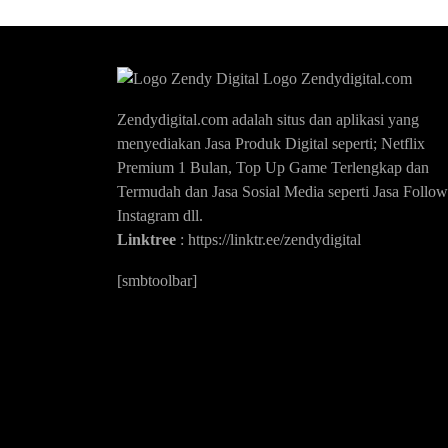
Zendydigital.com adalah situs dan aplikasi yang
menyediakan Jasa Produk Digital seperti; Netflix
Premium 1 Bulan, Top Up Game Terlengkap dan
Termudah dan Jasa Sosial Media seperti Jasa Follow
Instagram dll.
Linktree
:
https://linktr.ee/zendydigital
[smbtoolbar]