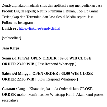
Zendydigital.com adalah situs dan aplikasi yang menyediakan Jasa
Produk Digital seperti; Netflix Premium 1 Bulan, Top Up Game
Terlengkap dan Termudah dan Jasa Sosial Media seperti Jasa
Followers Instagram dll.
Linktree
:
https://linktr.ee/zendydigital
[smbtoolbar]
Jam Kerja
Senin s/d Jum’at OPEN ORDER : 09.00 WIB CLOSE
ORDER 23.00 WIB
[ Fast Respond Whatsapp ]
Sabtu s/d Minggu OPEN ORDER : 09.00 WIB CLOSE
ORDER 22.00 WIB
[ Slow Respond Whatsapp ]
Catatan
: Jangan Khawatir jika anda Order di Jam
CLOSE
ORDER
mohon konfirmasi ke Whatsapp Kami! Akan kami proses
secepatnya