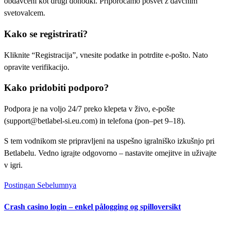
obdavčeni kot drugi dohodki. Priporočamo posvet z davčnim
svetovalcem.
Kako se registrirati?
Kliknite “Registracija”, vnesite podatke in potrdite e-pošto. Nato
opravite verifikacijo.
Kako pridobiti podporo?
Podpora je na voljo 24/7 preko klepeta v živo, e-pošte
(support@betlabel-si.eu.com) in telefona (pon–pet 9–18).
S tem vodnikom ste pripravljeni na uspešno igralniško izkušnjo pri
Betlabelu. Vedno igrajte odgovorno – nastavite omejitve in uživajte
v igri.
Postingan Sebelumnya
Crash casino login – enkel pålogging og spilloversikt