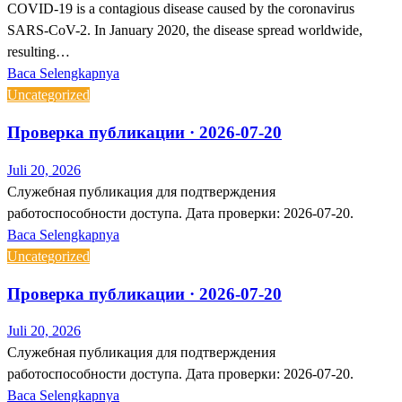
COVID-19 is a contagious disease caused by the coronavirus
SARS-CoV-2. In January 2020, the disease spread worldwide,
resulting…
Baca Selengkapnya
Uncategorized
Проверка публикации · 2026-07-20
Juli 20, 2026
Служебная публикация для подтверждения
работоспособности доступа. Дата проверки: 2026-07-20.
Baca Selengkapnya
Uncategorized
Проверка публикации · 2026-07-20
Juli 20, 2026
Служебная публикация для подтверждения
работоспособности доступа. Дата проверки: 2026-07-20.
Baca Selengkapnya