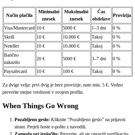
Minimalni
Maksimalni
Čas
Način plačila
Provizija
znesek
znesek
obdelave
Visa/Mastercard
10 €
5000 €
1–3 dni
0 %
Skrill
10 €
10.000 €
Takoj
0 %
Neteller
10 €
10.000 €
Takoj
0 %
Bančno
20 €
5000 €
3–7 dni
0 %
nakazilo
Paysafecard
10 €
100 €
Takoj
0 %
Za dvige velja: prvi dvig je brez provizije, nato min. 5 €. Vedno
preverite mejne vrednosti v svojem profilu.
When Things Go Wrong
Pozabljeno geslo:
Kliknite “Pozabljeno geslo” na prijavni
strani. Prejeli boste e-pošto z navodili.
Zamuda pri izplačilu:
Preverite, ali ste opravili verifikacijo.