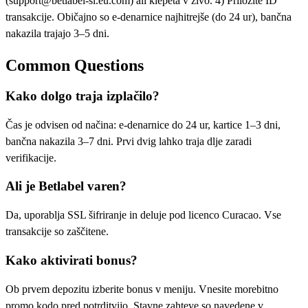
(support@betlabel-si.eu.com) ali klepeta v živo. 4) Priložite ID
transakcije. Običajno so e-denarnice najhitrejše (do 24 ur), bančna
nakazila trajajo 3–5 dni.
Common Questions
Kako dolgo traja izplačilo?
Čas je odvisen od načina: e-denarnice do 24 ur, kartice 1–3 dni,
bančna nakazila 3–7 dni. Prvi dvig lahko traja dlje zaradi
verifikacije.
Ali je Betlabel varen?
Da, uporablja SSL šifriranje in deluje pod licenco Curacao. Vse
transakcije so zaščitene.
Kako aktivirati bonus?
Ob prvem depozitu izberite bonus v meniju. Vnesite morebitno
promo kodo pred potrditvijo. Stavne zahteve so navedene v