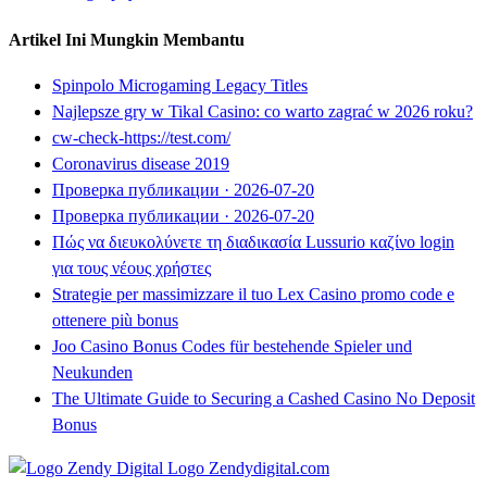
Artikel Ini Mungkin Membantu
Spinpolo Microgaming Legacy Titles
Najlepsze gry w Tikal Casino: co warto zagrać w 2026 roku?
cw-check-https://test.com/
Coronavirus disease 2019
Проверка публикации · 2026-07-20
Проверка публикации · 2026-07-20
Πώς να διευκολύνετε τη διαδικασία Lussurio καζίνο login
για τους νέους χρήστες
Strategie per massimizzare il tuo Lex Casino promo code e
ottenere più bonus
Joo Casino Bonus Codes für bestehende Spieler und
Neukunden
The Ultimate Guide to Securing a Cashed Casino No Deposit
Bonus