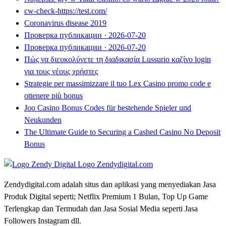
cw-check-https://test.com/
Coronavirus disease 2019
Проверка публикации · 2026-07-20
Проверка публикации · 2026-07-20
Πώς να διευκολύνετε τη διαδικασία Lussurio καζίνο login
για τους νέους χρήστες
Strategie per massimizzare il tuo Lex Casino promo code e
ottenere più bonus
Joo Casino Bonus Codes für bestehende Spieler und
Neukunden
The Ultimate Guide to Securing a Cashed Casino No Deposit
Bonus
Zendydigital.com adalah situs dan aplikasi yang menyediakan Jasa
Produk Digital seperti; Netflix Premium 1 Bulan, Top Up Game
Terlengkap dan Termudah dan Jasa Sosial Media seperti Jasa
Followers Instagram dll.