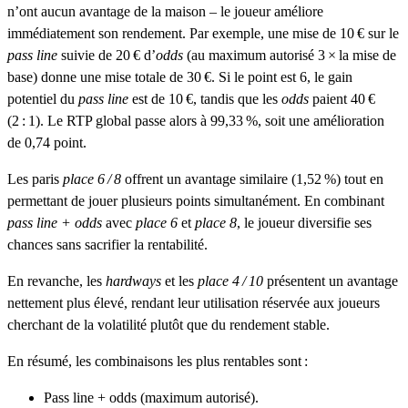
n’ont aucun avantage de la maison – le joueur améliore
immédiatement son rendement. Par exemple, une mise de 10 € sur le
pass line
suivie de 20 € d’
odds
(au maximum autorisé 3 × la mise de
base) donne une mise totale de 30 €. Si le point est 6, le gain
potentiel du
pass line
est de 10 €, tandis que les
odds
paient 40 €
(2 : 1). Le RTP global passe alors à 99,33 %, soit une amélioration
de 0,74 point.
Les paris
place 6 / 8
offrent un avantage similaire (1,52 %) tout en
permettant de jouer plusieurs points simultanément. En combinant
pass line + odds
avec
place 6
et
place 8
, le joueur diversifie ses
chances sans sacrifier la rentabilité.
En revanche, les
hardways
et les
place 4 / 10
présentent un avantage
nettement plus élevé, rendant leur utilisation réservée aux joueurs
cherchant de la volatilité plutôt que du rendement stable.
En résumé, les combinaisons les plus rentables sont :
Pass line + odds (maximum autorisé).