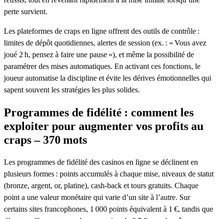
perte survient.
Les plateformes de craps en ligne offrent des outils de contrôle :
limites de dépôt quotidiennes, alertes de session (ex. : « Vous avez
joué 2 h, pensez à faire une pause »), et même la possibilité de
paramétrer des mises automatiques. En activant ces fonctions, le
joueur automatise la discipline et évite les dérives émotionnelles qui
sapent souvent les stratégies les plus solides.
Programmes de fidélité : comment les
exploiter pour augmenter vos profits au
craps – 370 mots
Les programmes de fidélité des casinos en ligne se déclinent en
plusieurs formes : points accumulés à chaque mise, niveaux de statut
(bronze, argent, or, platine), cash‑back et tours gratuits. Chaque
point a une valeur monétaire qui varie d’un site à l’autre. Sur
certains sites francophones, 1 000 points équivalent à 1 €, tandis que