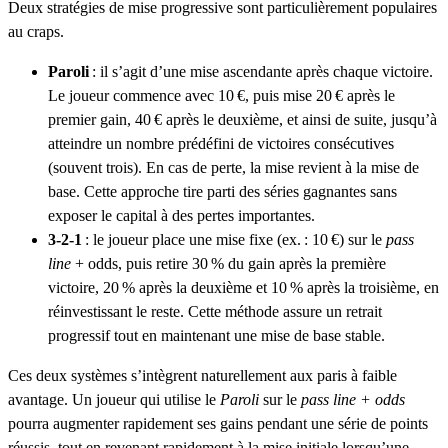
Deux stratégies de mise progressive sont particulièrement populaires
au craps.
Paroli
: il s’agit d’une mise ascendante après chaque victoire.
Le joueur commence avec 10 €, puis mise 20 € après le
premier gain, 40 € après le deuxième, et ainsi de suite, jusqu’à
atteindre un nombre prédéfini de victoires consécutives
(souvent trois). En cas de perte, la mise revient à la mise de
base. Cette approche tire parti des séries gagnantes sans
exposer le capital à des pertes importantes.
3‑2‑1
: le joueur place une mise fixe (ex. : 10 €) sur le
pass
line
+ odds, puis retire 30 % du gain après la première
victoire, 20 % après la deuxième et 10 % après la troisième, en
réinvestissant le reste. Cette méthode assure un retrait
progressif tout en maintenant une mise de base stable.
Ces deux systèmes s’intègrent naturellement aux paris à faible
avantage. Un joueur qui utilise le
Paroli
sur le
pass line + odds
pourra augmenter rapidement ses gains pendant une série de points
réussis, tout en revenant rapidement à la mise initiale lorsqu’une