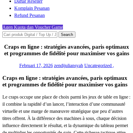
Daftar Reseller
Komplain Pesanan
Refund Pesanan
Agen Kuota dan Voucher Game
Search
Craps en ligne : stratégies avancées, paris optimaux
et programmes de fidélité pour maximiser vos gains
Februari 17, 2026
zendijuliansyah
Uncategorized
,
Craps en ligne : stratégies avancées, paris optimaux
et programmes de fidélité pour maximiser vos gains
Le craps occupe une place de choix parmi les jeux de table en ligne :
il combine la rapidité d’un lancer, l’interaction d’une communauté
virtuelle et une marge de manœuvre stratégique que peu d’autres
titres offrent. À la différence des machines à sous, chaque décision
influence directement le résultat, et la dynamique du tableau permet
de multiplier les opportunités de gain. Cette richesse tactique attire