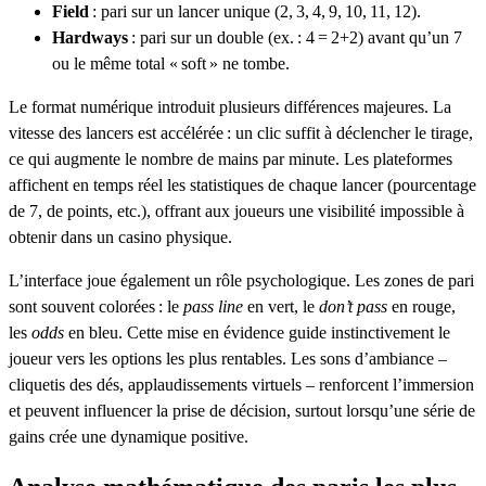
Field
: pari sur un lancer unique (2, 3, 4, 9, 10, 11, 12).
Hardways
: pari sur un double (ex. : 4 = 2+2) avant qu’un 7
ou le même total « soft » ne tombe.
Le format numérique introduit plusieurs différences majeures. La
vitesse des lancers est accélérée : un clic suffit à déclencher le tirage,
ce qui augmente le nombre de mains par minute. Les plateformes
affichent en temps réel les statistiques de chaque lancer (pourcentage
de 7, de points, etc.), offrant aux joueurs une visibilité impossible à
obtenir dans un casino physique.
L’interface joue également un rôle psychologique. Les zones de pari
sont souvent colorées : le
pass line
en vert, le
don’t pass
en rouge,
les
odds
en bleu. Cette mise en évidence guide instinctivement le
joueur vers les options les plus rentables. Les sons d’ambiance –
cliquetis des dés, applaudissements virtuels – renforcent l’immersion
et peuvent influencer la prise de décision, surtout lorsqu’une série de
gains crée une dynamique positive.