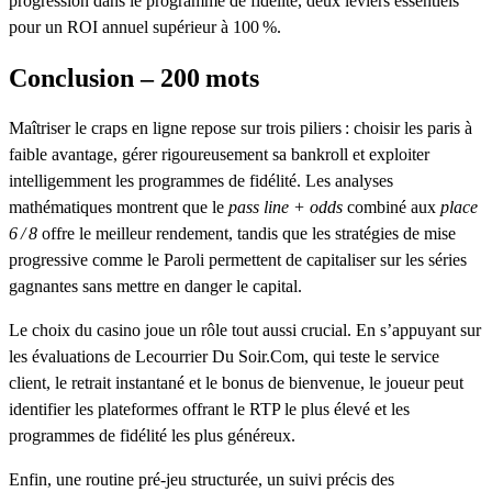
progression dans le programme de fidélité, deux leviers essentiels
pour un ROI annuel supérieur à 100 %.
Conclusion – 200 mots
Maîtriser le craps en ligne repose sur trois piliers : choisir les paris à
faible avantage, gérer rigoureusement sa bankroll et exploiter
intelligemment les programmes de fidélité. Les analyses
mathématiques montrent que le
pass line + odds
combiné aux
place
6 / 8
offre le meilleur rendement, tandis que les stratégies de mise
progressive comme le Paroli permettent de capitaliser sur les séries
gagnantes sans mettre en danger le capital.
Le choix du casino joue un rôle tout aussi crucial. En s’appuyant sur
les évaluations de Lecourrier Du Soir.Com, qui teste le service
client, le retrait instantané et le bonus de bienvenue, le joueur peut
identifier les plateformes offrant le RTP le plus élevé et les
programmes de fidélité les plus généreux.
Enfin, une routine pré‑jeu structurée, un suivi précis des