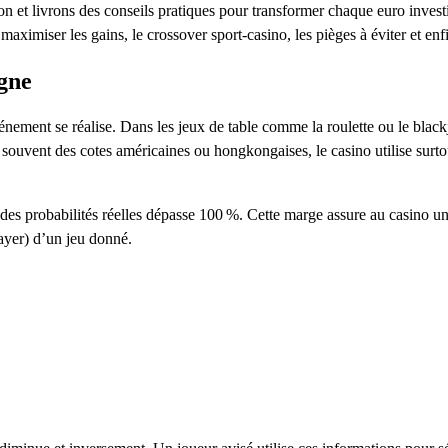
n et livrons des conseils pratiques pour transformer chaque euro inves
aximiser les gains, le crossover sport‑casino, les pièges à éviter et enf
igne
vénement se réalise. Dans les jeux de table comme la roulette ou le blac
e souvent des cotes américaines ou hongkongaises, le casino utilise surtou
s probabilités réelles dépasse 100 %. Cette marge assure au casino un p
layer) d’un jeu donné.