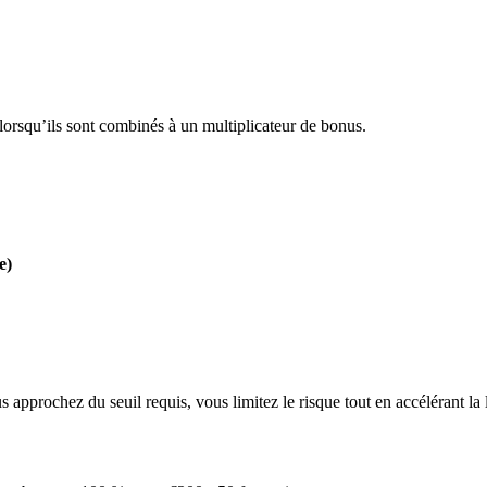
 lorsqu’ils sont combinés à un multiplicateur de bonus.
e)
pprochez du seuil requis, vous limitez le risque tout en accélérant la 