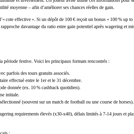
té diminue et inversement. Un joueur avisé utilise ces informations pour
tilité moyenne – afin d’améliorer ses chances réelles de gain.
 l’« cote effective ». Si un dépôt de 100 € reçoit un bonus « 100 % up to
approche davantage du ratio entre gain potentiel après wagering et mise 
la période festive. Voici les principaux formats rencontrés :
 parfois des tours gratuits associés.
ire effectué entre le 1er et le 31 décembre.
iode donnée (ex. 10 % cashback quotidien).
e initiale.
 sélectionné (souvent sur un match de football ou une course de horses).
agering requirements élevés (x30‑x40), délais limités à 7‑14 jours et plaf
çais :