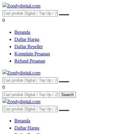
0
Beranda
Daftar Harga
Daftar Reseller
Komplain Pesanan
Refund Pesanan
0
Search
Beranda
Daftar Harga