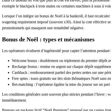
Dans ce tableau on voit que plus la cote est élevée, plus la probabili
exemple le blackjack à trois mains ou certaines machines à sous à vola
Lorsque l’on intègre un bonus de Noël à la bankroll, il faut recalculer
wagering requirement imposé (souvent x30). Ainsi la cote effective se r
promotionnels qui masquent une rentabilité négative.
Bonus de Noël : types et mécanismes
Les opérateurs rivalisent d’ingéniosité pour capter l’attention pendant 
Welcome bonus : doublement ou triplement du premier dépôt avec
Recharge bonus : remise en argent sur chaque dépôt supplémenta
Cashback : remboursement partiel des pertes nettes sur une pér
Free spins : tours gratuits sur des slots thématiques Noël sans mis
Bet‑matching : l’opérateur égalise la mise du joueur sur un pari
Les conditions générales sont souvent plus strictes pendant l’hiver : w
immédiatement.
Prenons un package fictif “Noël Premium” proposé par un casino fran