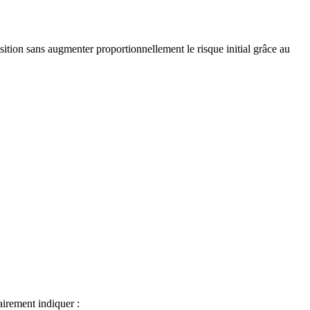
ition sans augmenter proportionnellement le risque initial grâce au
airement indiquer :