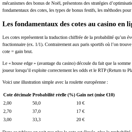
mécanismes des bonus de Noël, présentons des stratégies d’optimisatio
fondamentaux des cotes, les types de bonus festifs, les méthodes pour m
Les fondamentaux des cotes au casino en l
Les cotes représentent la traduction chiffrée de la probabilité qu’un é
fractionnaire (ex. 1/1). Contrairement aux paris sportifs où l’on trouv
cote = gain brut.
Le « house edge » (avantage du casino) découle du fait que la somme de
joueur lorsqu’il exploite correctement les odds et le RTP (Return to P
Voici une illustration simple avec la roulette européenne :
Cote décimale
Probabilité réelle (%)
Gain net (mise €10)
2,00
50,0
10 €
2,70
37,0
17 €
3,00
33,3
20 €