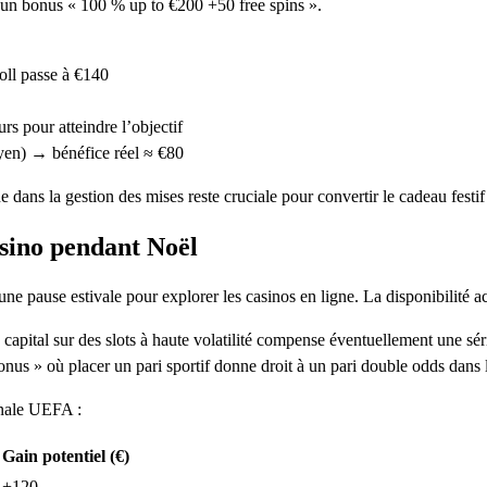
 un bonus « 100 % up to €200 +50 free spins ».
roll passe à €140
rs pour atteindre l’objectif
yen) → bénéfice réel ≈ €80
dans la gestion des mises reste cruciale pour convertir le cadeau festif 
asino pendant Noël
’une pause estivale pour explorer les casinos en ligne. La disponibilité 
u capital sur des slots à haute volatilité compense éventuellement une sér
nus » où placer un pari sportif donne droit à un pari double odds dans 
inale UEFA :
Gain potentiel (€)
+120