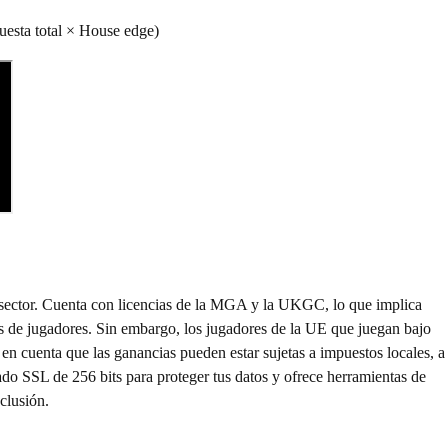
uesta total × House edge)
sector. Cuenta con licencias de la MGA y la UKGC, lo que implica
s de jugadores. Sin embargo, los jugadores de la UE que juegan bajo
en cuenta que las ganancias pueden estar sujetas a impuestos locales, a
ado SSL de 256 bits para proteger tus datos y ofrece herramientas de
clusión.