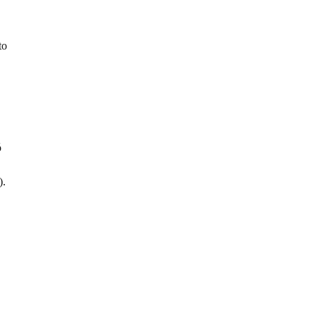
to
ó
).