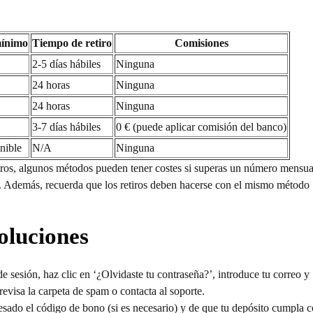
mínimo
Tiempo de retiro
Comisiones
2-5 días hábiles
Ninguna
24 horas
Ninguna
24 horas
Ninguna
3-7 días hábiles
0 € (puede aplicar comisión del banco)
nible
N/A
Ninguna
iros, algunos métodos pueden tener costes si superas un número mensua
ro. Además, recuerda que los retiros deben hacerse con el mismo método
oluciones
e sesión, haz clic en ‘¿Olvidaste tu contraseña?’, introduce tu correo y
 revisa la carpeta de spam o contacta al soporte.
sado el código de bono (si es necesario) y de que tu depósito cumpla 