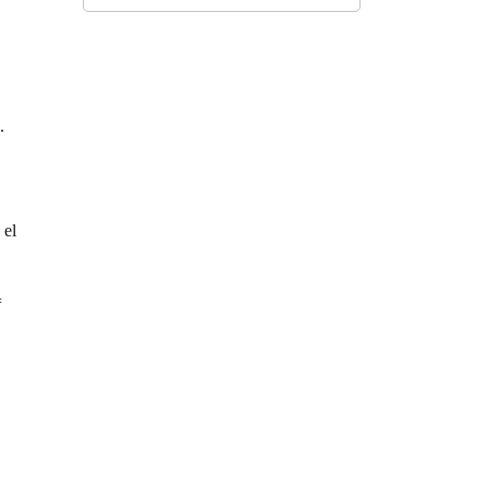
.
 el
=