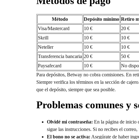
Métodos de pago
Método
Depósito mínimo
Retiro 
Visa/Mastercard
10 €
20 €
Skrill
10 €
10 €
Neteller
10 €
10 €
Transferencia bancaria
20 €
50 €
Paysafecard
10 €
No dispo
Para depósitos, Betway no cobra comisiones. En ret
Siempre verifica los términos en la sección de caje
que el depósito, siempre que sea posible.
Problemas comunes y s
Olvidé mi contraseña:
En la página de inicio d
sigue las instrucciones. Si no recibes el correo,
El bono no se activa:
Asegúrate de haber ingre