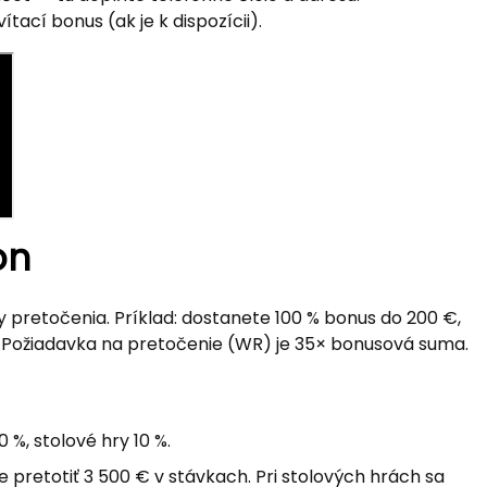
ítací bonus (ak je k dispozícii).
on
 pretočenia. Príklad: dostanete 100 % bonus do 200 €,
€. Požiadavka na pretočenie (WR) je 35× bonusová suma.
 %, stolové hry 10 %.
 pretotiť 3 500 € v stávkach. Pri stolových hrách sa