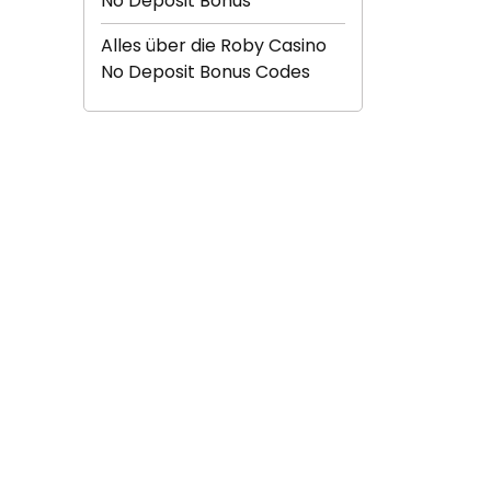
No Deposit Bonus
Alles über die Roby Casino
No Deposit Bonus Codes