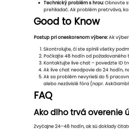
Technický problém s hrou:
Obnovte st
prehliadač. Ak problém pretrváva, ko
Good to Know
Postup pri oneskorenom výbere:
Ak výber 
Skontrolujte, či ste splnili všetky po
Počkajte 48 hodín od požadovaného 
Kontaktujte live chat – povedzte ID tr
Ak live chat neodpovie do 24 hodín, n
Ak sa problém nevyrieši do 5 pracov
alebo nezávislé fóra (napr. AskGambl
FAQ
Ako dlho trvá overenie 
Zvyčajne 24–48 hodín, ak sú doklady čita