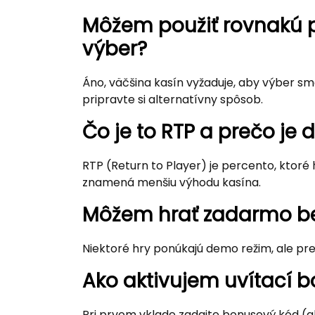
Môžem použiť rovnakú 
výber?
Áno, väčšina kasín vyžaduje, aby výber sm
pripravte si alternatívny spôsob.
Čo je to RTP a prečo je d
RTP (Return to Player) je percento, ktor
znamená menšiu výhodu kasína.
Môžem hrať zadarmo bez
Niektoré hry ponúkajú demo režim, ale pr
Ako aktivujem uvítací 
Pri prvom vklade zadajte bonusový kód (ak