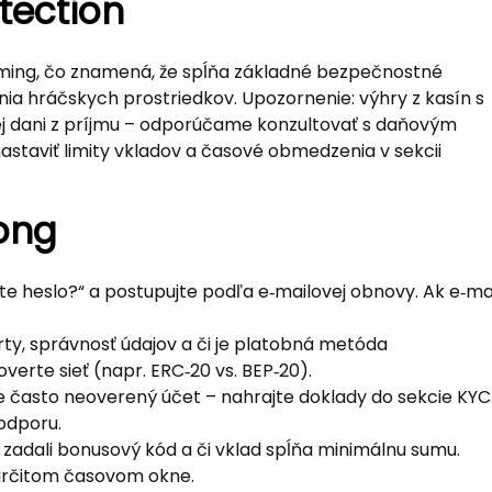
tection
ming, čo znamená, že spĺňa základné bezpečnostné
nia hráčskych prostriedkov. Upozornenie: výhry z kasín s
ej dani z príjmu – odporúčame konzultovať s daňovým
staviť limity vkladov a časové obmedzenia v sekcii
ong
 ste heslo?“ a postupujte podľa e‑mailovej obnovy. Ak e‑ma
arty, správnosť údajov a či je platobná metóda
erte sieť (napr. ERC‑20 vs. BEP‑20).
je často neoverený účet – nahrajte doklady do sekcie KYC
podporu.
e zadali bonusový kód a či vklad spĺňa minimálnu sumu.
 určitom časovom okne.