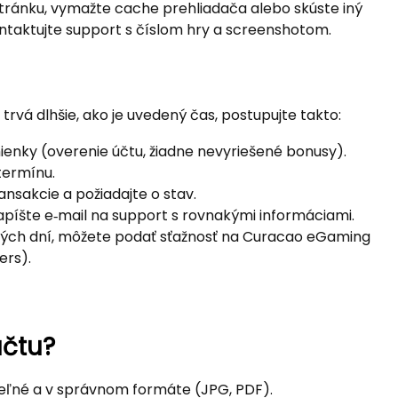
ránku, vymažte cache prehliadača alebo skúste iný
ntaktujte support s číslom hry a screenshotom.
trvá dlhšie, ako je uvedený čas, postupujte takto:
dmienky (overenie účtu, žiadne nevyriešené bonusy).
termínu.
ansakcie a požiadajte o stav.
apíšte e‑mail na support s rovnakými informáciami.
ných dní, môžete podať sťažnosť na Curacao eGaming
ers).
účtu?
teľné a v správnom formáte (JPG, PDF).