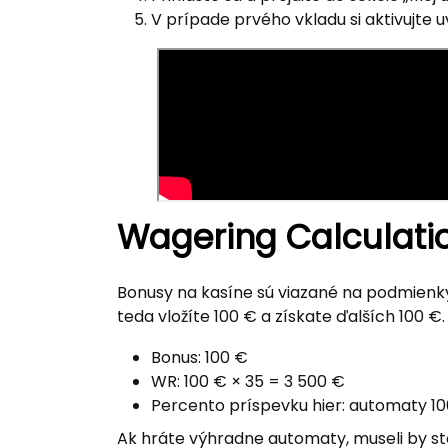
V prípade prvého vkladu si aktivujte uv
Wagering Calculati
Bonusy na kasíne sú viazané na podmienky
teda vložíte 100 € a získate ďalších 100 
Bonus: 100 €
WR: 100 € × 35 = 3 500 €
Percento príspevku hier: automaty 100
Ak hráte výhradne automaty, museli by ste