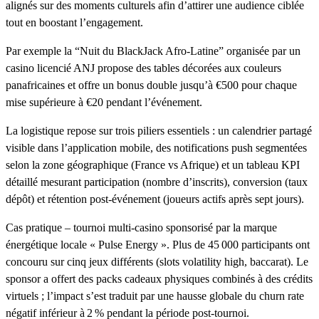
alignés sur des moments culturels afin d’attirer une audience ciblée
tout en boostant l’engagement.
Par exemple la “Nuit du BlackJack Afro‑Latine” organisée par un
casino licencié ANJ propose des tables décorées aux couleurs
panafricaines et offre un bonus double jusqu’à €500 pour chaque
mise supérieure à €20 pendant l’événement.
La logistique repose sur trois piliers essentiels : un calendrier partagé
visible dans l’application mobile, des notifications push segmentées
selon la zone géographique (France vs Afrique) et un tableau KPI
détaillé mesurant participation (nombre d’inscrits), conversion (taux
dépôt) et rétention post‑événement (joueurs actifs après sept jours).
Cas pratique – tournoi multi‑casino sponsorisé par la marque
énergétique locale « Pulse Energy ». Plus de 45 000 participants ont
concouru sur cinq jeux différents (slots volatility high, baccarat). Le
sponsor a offert des packs cadeaux physiques combinés à des crédits
virtuels ; l’impact s’est traduit par une hausse globale du churn rate
négatif inférieur à 2 % pendant la période post‑tournoi.