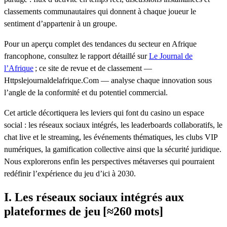
classements communautaires qui donnent à chaque joueur le
sentiment d’appartenir à un groupe.
Pour un aperçu complet des tendances du secteur en Afrique
francophone, consultez le rapport détaillé sur
Le Journal de
l’Afrique
; ce site de revue et de classement —
Httpslejournaldelafrique.Com — analyse chaque innovation sous
l’angle de la conformité et du potentiel commercial.
Cet article décortiquera les leviers qui font du casino un espace
social : les réseaux sociaux intégrés, les leaderboards collaboratifs, le
chat live et le streaming, les événements thématiques, les clubs VIP
numériques, la gamification collective ainsi que la sécurité juridique.
Nous explorerons enfin les perspectives métaverses qui pourraient
redéfinir l’expérience du jeu d’ici à 2030.
I. Les réseaux sociaux intégrés aux
plateformes de jeu [≈260 mots]