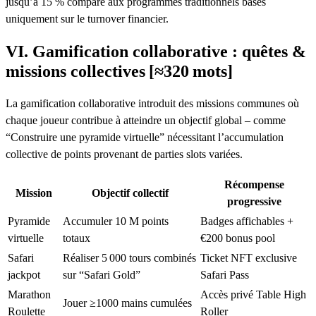
jusqu’à 15 % comparé aux programmes traditionnels basés
uniquement sur le turnover financier.
VI. Gamification collaborative : quêtes &
missions collectives [≈320 mots]
La gamification collaborative introduit des missions communes où
chaque joueur contribue à atteindre un objectif global – comme
“Construire une pyramide virtuelle” nécessitant l’accumulation
collective de points provenant de parties slots variées.
Récompense
Mission
Objectif collectif
progressive
Pyramide
Accumuler 10 M points
Badges affichables +
virtuelle
totaux
€200 bonus pool
Safari
Réaliser 5 000 tours combinés
Ticket NFT exclusive
jackpot
sur “Safari Gold”
Safari Pass
Marathon
Accès privé Table High
Jouer ≥1000 mains cumulées
Roulette
Roller