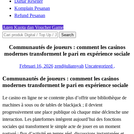
Daftar Reseller
Komplain Pesanan
Refund Pesanan
Agen Kuota dan Voucher Game
Search
Communautés de joueurs : comment les casinos
modernes transforment le pari en expérience sociale
Februari 16, 2026
zendijuliansyah
Uncategorized
,
Communautés de joueurs : comment les casinos
modernes transforment le pari en expérience sociale
Le casino en ligne ne se contente plus d’offrir une bibliothèque de
machines à sous ou de tables de blackjack ; il devient
progressivement une place publique où chaque mise déclenche une
interaction. Les plateformes intègrent aujourd’hui des fonctions
sociales qui transforment le simple acte de jouer en un moment
partagé : flux d’activité en temps réel, discussions instantanées et