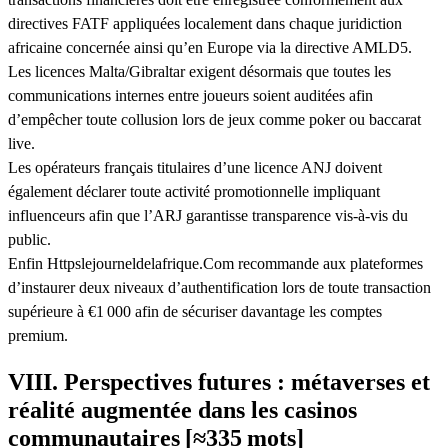
directives FATF appliquées localement dans chaque juridiction
africaine concernée ainsi qu’en Europe via la directive AMLD5.
Les licences Malta/Gibraltar exigent désormais que toutes les
communications internes entre joueurs soient auditées afin
d’empêcher toute collusion lors de jeux comme poker ou baccarat
live.
Les opérateurs français titulaires d’une licence ANJ doivent
également déclarer toute activité promotionnelle impliquant
influenceurs afin que l’ARJ garantisse transparence vis-à-vis du
public.
Enfin Httpslejourneldelafrique.Com recommande aux plateformes
d’instaurer deux niveaux d’authentification lors de toute transaction
supérieure à €1 000 afin de sécuriser davantage les comptes
premium.
VIII​. Perspectives futures : métaverses et
réalité augmentée dans les casinos
communautaires [≈335 mots]