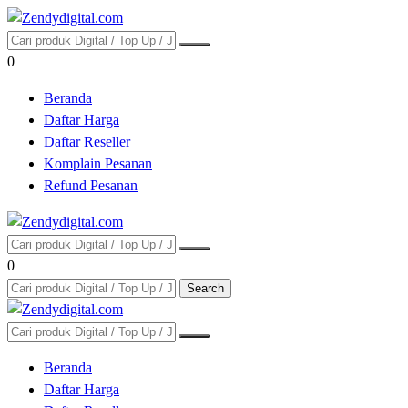
0
Beranda
Daftar Harga
Daftar Reseller
Komplain Pesanan
Refund Pesanan
0
Search
Beranda
Daftar Harga