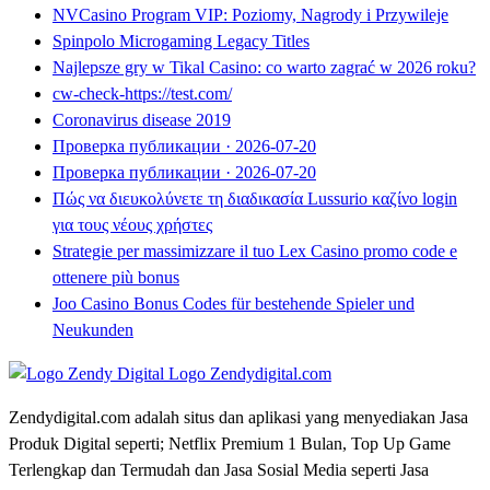
NVCasino Program VIP: Poziomy, Nagrody i Przywileje
Spinpolo Microgaming Legacy Titles
Najlepsze gry w Tikal Casino: co warto zagrać w 2026 roku?
cw-check-https://test.com/
Coronavirus disease 2019
Проверка публикации · 2026-07-20
Проверка публикации · 2026-07-20
Πώς να διευκολύνετε τη διαδικασία Lussurio καζίνο login
για τους νέους χρήστες
Strategie per massimizzare il tuo Lex Casino promo code e
ottenere più bonus
Joo Casino Bonus Codes für bestehende Spieler und
Neukunden
Zendydigital.com adalah situs dan aplikasi yang menyediakan Jasa
Produk Digital seperti; Netflix Premium 1 Bulan, Top Up Game
Terlengkap dan Termudah dan Jasa Sosial Media seperti Jasa