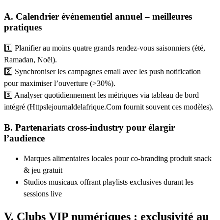
A. Calendrier événementiel annuel – meilleures
pratiques
1️⃣ Planifier au moins quatre grands rendez‑vous saisonniers (été,
Ramadan, Noël).
2️⃣ Synchroniser les campagnes email avec les push notification
pour maximiser l’ouverture (>30%).
3️⃣ Analyser quotidiennement les métriques via tableau de bord
intégré (Httpslejournaldelafrique.Com fournit souvent ces modèles).
B. Partenariats cross‑industry pour élargir
l’audience
Marques alimentaires locales pour co‑branding produit snack
& jeu gratuit
Studios musicaux offrant playlists exclusives durant les
sessions live
V. Clubs VIP numériques : exclusivité au