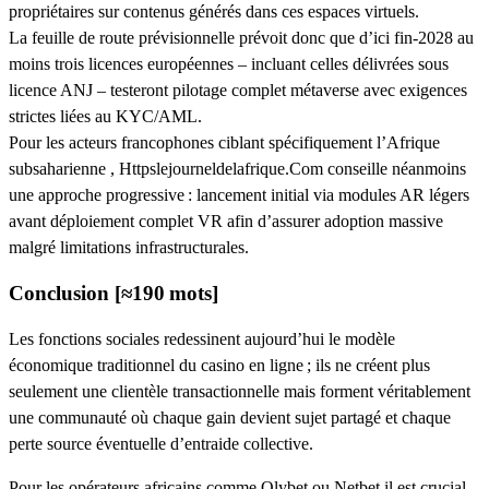
propriétaires sur contenus générés dans ces espaces virtuels.
La feuille de route prévisionnelle prévoit donc que d’ici fin‑2028 au
moins trois licences européennes – incluant celles délivrées sous
licence ANJ – testeront pilotage complet métaverse avec exigences
strictes liées au KYC/AML.
Pour les acteurs francophones ciblant spécifiquement l’Afrique
subsaharienne , Httpslejourneldelafrique.Com conseille néanmoins
une approche progressive : lancement initial via modules AR légers
avant déploiement complet VR afin d’assurer adoption massive
malgré limitations infrastructurales.
Conclusion [≈190 mots]
Les fonctions sociales redessinent aujourd’hui le modèle
économique traditionnel du casino en ligne ; ils ne créent plus
seulement une clientèle transactionnelle mais forment véritablement
une communauté où chaque gain devient sujet partagé et chaque
perte source éventuelle d’entraide collective.
Pour les opérateurs africains comme Olybet ou Netbet il est crucial