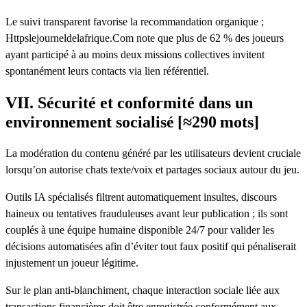
Le suivi transparent favorise la recommandation organique ;
Httpslejourneldelafrique.Com note que plus de 62 % des joueurs
ayant participé à au moins deux missions collectives invitent
spontanément leurs contacts via lien référentiel.
VII​. Sécurité et conformité dans un
environnement socialisé [≈290 mots]
La modération du contenu généré par les utilisateurs devient cruciale
lorsqu’on autorise chats texte/voix et partages sociaux autour du jeu.
Outils IA spécialisés filtrent automatiquement insultes, discours
haineux ou tentatives frauduleuses avant leur publication ; ils sont
couplés à une équipe humaine disponible 24/7 pour valider les
décisions automatisées afin d’éviter tout faux positif qui pénaliserait
injustement un joueur légitime.
Sur le plan anti‑blanchiment, chaque interaction sociale liée aux
transactions financières doit être enregistrée conformément aux