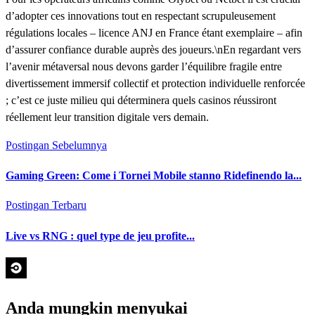
d’adopter ces innovations tout en respectant scrupuleusement
régulations locales – licence ANJ en France étant exemplaire – afin
d’assurer confiance durable auprès des joueurs.\nEn regardant vers
l’avenir métaversal nous devons garder l’équilibre fragile entre
divertissement immersif collectif et protection individuelle renforcée
; c’est ce juste milieu qui déterminera quels casinos réussiront
réellement leur transition digitale vers demain.
Postingan Sebelumnya
Gaming Green: Come i Tornei Mobile stanno Ridefinendo la...
Postingan Terbaru
Live vs RNG : quel type de jeu profite...
Anda mungkin menyukai